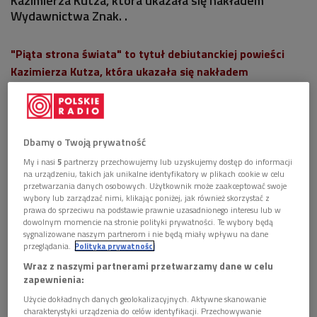
Kazimierza Kutza, która ukazała się nakładem
Wydawnictwa Znak. .
"Piąta strona świata" to tytuł debiutanckiej powieści
Kazimierza Kutza, która ukazała się nakładem
Wydawnictwa Znak.
Dbamy o Twoją prywatność
My i nasi
5
partnerzy przechowujemy lub uzyskujemy dostęp do informacji
na urządzeniu, takich jak unikalne identyfikatory w plikach cookie w celu
przetwarzania danych osobowych. Użytkownik może zaakceptować swoje
Kazimierz Kutz ma na swoim koncie ponad dwadzieścia
wybory lub zarządzać nimi, klikając poniżej, jak również skorzystać z
filmów, aż sześć z nich opowiada o Śląsku. Ponieważ- jak sam
prawa do sprzeciwu na podstawie prawnie uzasadnionego interesu lub w
dowolnym momencie na stronie polityki prywatności. Te wybory będą
przyznaje - nie wszystko można opowiedzieć za pomocą
sygnalizowane naszym partnerom i nie będą miały wpływu na dane
języka filmowego, po piętnastu latach zbierania materiałów,
przeglądania.
Polityka prywatności
zdecydował się przelać na papier wszystkie niewypowiedziane
Wraz z naszymi partnerami przetwarzamy dane w celu
zapewnienia:
dotąd myśli. Tak powstała powieść tworząca
wielopokoleniową barwną panoramę Śląska. W serii
Użycie dokładnych danych geolokalizacyjnych. Aktywne skanowanie
charakterystyki urządzenia do celów identyfikacji. Przechowywanie
śmiesznych i strasznych historii Kutz portretuje ludzi