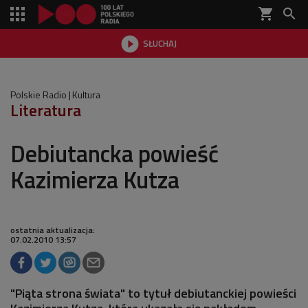
shopping_cart


SŁUCHAJ

Polskie Radio
Kultura
Literatura
Debiutancka powieść
Kazimierza Kutza
ostatnia aktualizacja:
07.02.2010 13:57
"Piąta strona świata" to tytuł debiutanckiej powieści