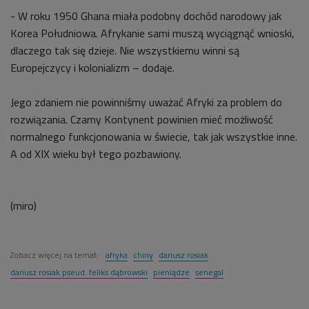
- W roku 1950 Ghana miała podobny dochód narodowy jak
Korea Południowa. Afrykanie sami muszą wyciągnąć wnioski,
dlaczego tak się dzieje. Nie wszystkiemu winni są
Europejczycy i kolonializm – dodaje.
Jego zdaniem nie powinniśmy uważać Afryki za problem do
rozwiązania. Czarny Kontynent powinien mieć możliwość
normalnego funkcjonowania w świecie, tak jak wszystkie inne.
A od XIX wieku był tego pozbawiony.
(miro)
Zobacz więcej na temat:
afryka
chiny
dariusz rosiak
dariusz rosiak pseud. feliks dąbrowski
pieniądze
senegal