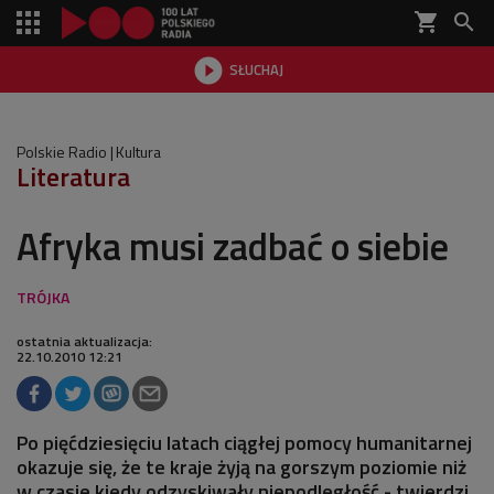
shopping_cart


SŁUCHAJ

Polskie Radio
Kultura
Literatura
Afryka musi zadbać o siebie
ostatnia aktualizacja:
22.10.2010 12:21
Po pięćdziesięciu latach ciągłej pomocy humanitarnej
okazuje się, że te kraje żyją na gorszym poziomie niż
w czasie kiedy odzyskiwały niepodległość - twierdzi