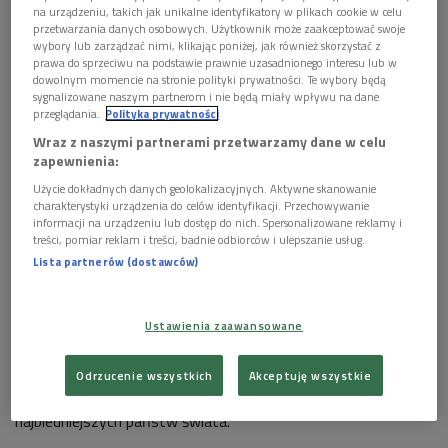
na urządzeniu, takich jak unikalne identyfikatory w plikach cookie w celu
oraz o historii i dniu obecnym tego kontynentu.
przetwarzania danych osobowych. Użytkownik może zaakceptować swoje
wybory lub zarządzać nimi, klikając poniżej, jak również skorzystać z
prawa do sprzeciwu na podstawie prawnie uzasadnionego interesu lub w
Rosiak krytycznie wypowiada się o akcjach humanitarnych
dowolnym momencie na stronie polityki prywatności. Te wybory będą
organizowanych przez Europejczyków dla Afryki. - To nie
sygnalizowane naszym partnerom i nie będą miały wpływu na dane
przeglądania.
Polityka prywatności
działa. Po pięćdziesięciu latach ciągłej pomocy i wkładania w
Wraz z naszymi partnerami przetwarzamy dane w celu
państwa afrykańskie miliardów dolarów, okazuje się, że te
zapewnienia:
kraje żyją na gorszym poziomie niż w czasie kiedy
Użycie dokładnych danych geolokalizacyjnych. Aktywne skanowanie
odzyskiwały niepodległość – mówi. Dawanie pieniędzy bez
charakterystyki urządzenia do celów identyfikacji. Przechowywanie
końca i bez celu nie ma sensu nazywa wlewaniem pieniędzy
informacji na urządzeniu lub dostęp do nich. Spersonalizowane reklamy i
treści, pomiar reklam i treści, badnie odbiorców i ulepszanie usług.
do garnka, który przecieka. Lepiej go załatać.
Lista partnerów (dostawców)
Kraje, które wychodzą z biedy, czyli Chiny, Indie i Brazylia nigdy
nie korzystały z pomocy humanitarnej Zachodu. Zdaniem
Ustawienia zaawansowane
Rosiaka, w Afryce jest mnóstwo bogactw naturalnych. W
latach 60. ubiegłego wieku niektóre państwa Czarnego Lądu
Odrzucenie wszystkich
Akceptuję wszystkie
eksportowały żywność, a teraz wiele krajów jest na liście
najbiedniejszych państw świata.