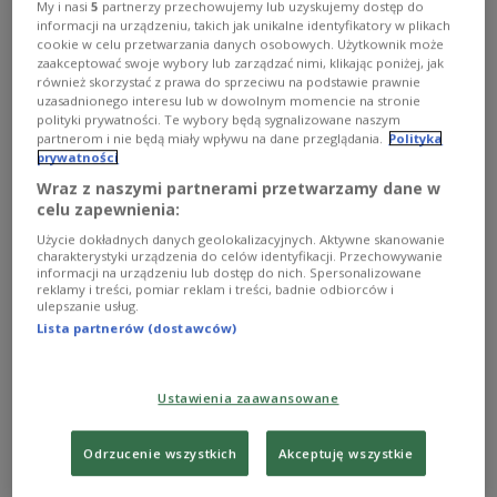
My i nasi
5
partnerzy przechowujemy lub uzyskujemy dostęp do
Budynek Komisji Europejskiej
Ivan Kacarov/ Shutterstock
informacji na urządzeniu, takich jak unikalne identyfikatory w plikach
cookie w celu przetwarzania danych osobowych. Użytkownik może
Wczoraj Beata Płomecka informowała, że rozmowy
zaakceptować swoje wybory lub zarządzać nimi, klikając poniżej, jak
dotyczą limitów dla trzech wrażliwych produktów
również skorzystać z prawa do sprzeciwu na podstawie prawnie
uzasadnionego interesu lub w dowolnym momencie na stronie
- jaj, mięsa drobiowego i cukru. Rozmówcy naszej
polityki prywatności. Te wybory będą sygnalizowane naszym
korespondentki podkreślali wczoraj, że kluczowe
partnerom i nie będą miały wpływu na dane przeglądania.
Polityka
prywatności
będą szczegóły i wysokości limitów.
Wraz z naszymi partnerami przetwarzamy dane w
celu zapewnienia:
Ograniczenia i kontyngenty mają chronić unijne
Użycie dokładnych danych geolokalizacyjnych. Aktywne skanowanie
rynki przed nadmiernym importem z Ukrainy
charakterystyki urządzenia do celów identyfikacji. Przechowywanie
informacji na urządzeniu lub dostęp do nich. Spersonalizowane
trzech wrażliwych produktów, do którego
reklamy i treści, pomiar reklam i treści, badnie odbiorców i
ulepszanie usług.
dochodziło po zawieszeniu ceł w połowie 2022
Lista partnerów (dostawców)
roku. Brukselska korespondentka Polskiego Radia
usłyszała, że w najnowszej propozycji są
skomplikowane algorytmy, co wzbudza
Ustawienia zaawansowane
podejrzenia. A ponadto, jako referencyjny, służący
do wyznaczenia limitów, ustalony został ubiegły
Odrzucenie wszystkich
Akceptuję wszystkie
rok, kiedy znacząco wzrósł import z Ukrainy, o