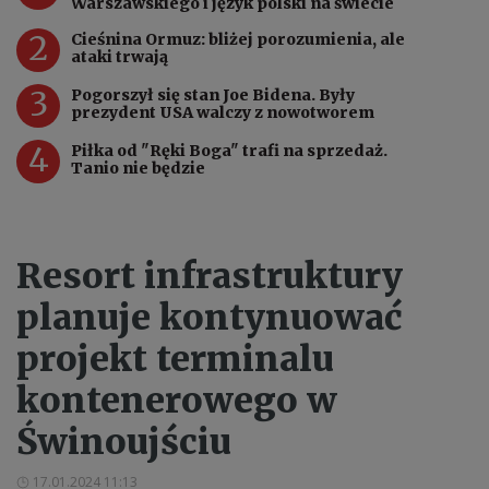
Warszawskiego i język polski na świecie
2
Cieśnina Ormuz: bliżej porozumienia, ale
ataki trwają
3
Pogorszył się stan Joe Bidena. Były
prezydent USA walczy z nowotworem
4
Piłka od "Ręki Boga" trafi na sprzedaż.
Tanio nie będzie
Resort infrastruktury
planuje kontynuować
projekt terminalu
kontenerowego w
Świnoujściu
17.01.2024 11:13