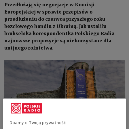
Przedłużają się negocjacje w Komisji
Europejskiej w sprawie przepisów o
przedłużeniu do czerwca przyszłego roku
bezcłowego handlu z Ukrainą. Jak ustaliła
brukselska korespondentka Polskiego Radia
najnowsze propozycje są niekorzystane dla
unijnego rolnictwa.
Dbamy o Twoją prywatność