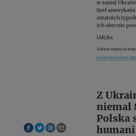
w samej Ukraini
Szef amerykańsk
ostatnich tygod
ich obecnie pona
IAR/ks
Zobacz więcej na tem
ministerstwo spraw zag
Z Ukrai
niemal 
Polska 
humani