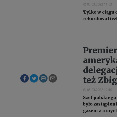
05.03.2022 11:03
Tylko w ciągu 
rekordowa licz
Premier
ameryka
delegac
też Zbi
05.03.2022 12:50
Szef polskiego
było zastąpien
gazem z innyc