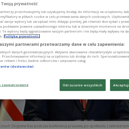
 Twoją prywatność
szefem amerykańskiej dyplomacji.
artnerzy przechowujemy lub uzyskujemy dostęp do informacji na urządzeniu, taki
entyfikatory w plikach cookie w celu przetwarzania danych osobowych. Użytkown
ć swoje wybory lub zarządzać nimi, klikając poniżej, jak również skorzystać z pra
na podstawie prawnie uzasadnionego interesu lub w dowolnym momencie na stroni
i. Te wybory będą sygnalizowane naszym partnerom i nie będą miały wpływu na d
a.
Polityka prywatności
aszymi partnerami przetwarzamy dane w celu zapewnienia:
adnych danych geolokalizacyjnych. Aktywne skanowanie charakterystyki urządzen
ji. Przechowywanie informacji na urządzeniu lub dostęp do nich. Spersonalizowane
iar reklam i treści, badnie odbiorców i ulepszanie usług.
tnerów (dostawców)
a zaawansowane
Odrzucenie wszystkich
Akceptuj
icznych Zbigniew Rau podczas konferencji prasowej po spotkaniu z sekretarze