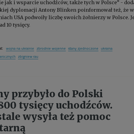
e jak i wsparcie uchodźców, także tych w Polsce” - doda
iej dyplomacji Antony Blinken poinformował też, że w
niach USA podwoiły liczbę swoich żołnierzy w Polsce. J
d 10 tysięcy.
wojna na ukrainie
zbrodnie wojenne
stany zjednoczone
ukraina
at:
ranicznych
zbigniew rau
ny przybyło do Polski
800 tysięcy uchodźców.
stale wysyła też pomoc
tarną