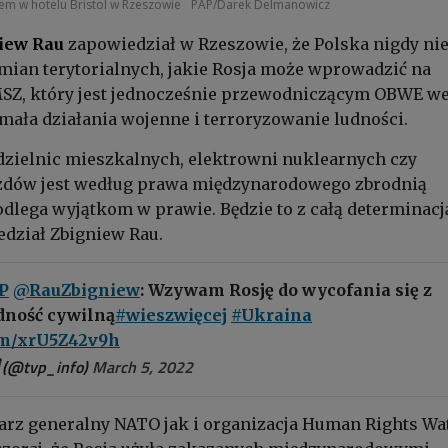
m w hotelu Bristol w Rzeszowie
PAP/Darek Delmanowicz
iew Rau
zapowiedział w Rzeszowie, że Polska nigdy ni
ian terytorialnych, jakie Rosja może wprowadzić na
 MSZ, który jest jednocześnie przewodniczącym OBWE w
ymała działania wojenne i terroryzowanie ludności.
dzielnic mieszkalnych, elektrowni nuklearnych czy
zdów jest według prawa międzynarodowego zbrodnią
odlega wyjątkom w prawie. Będzie to z całą determinacj
edział Zbigniew Rau.
P
@RauZbigniew
: Wzywam Rosję do wycofania się z
dność cywilną
#wieszwięcej
#Ukraina
com/xrU5Z42v9h
 (@tvp_info)
March 5, 2022
arz generalny NATO jak i organizacja Human Rights Wa