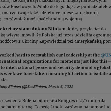
zoraj, że Rosja użyła zakazanych międzynarodowymi
sków kasetowych. Miało do tego dojść w poniedziałek 
a ostrzeliwuje także dzielnice mieszkalne bronią
, co również może być zbrodnią wojenną.
ekretarz stanu
Antony Blinken
, który przyleciał do
ką wizytą, mówił, że Polska już teraz udzieliła ogromn
chodźców z Ukrainy. Zapowiedział też amerykańską po
worked hard to reestablish our leadership at the
@U
ernational organizations for moments just like this
to international peace and security demand a global
is week we have taken meaningful action to isolate 
sia.
tony Blinken (@SecBlinken)
March 5, 2022
prezydenta Bidena poprosiła Kongres o 2,75 miliarda
oc humanitarną. To będą środki zarówno na pomoc lu