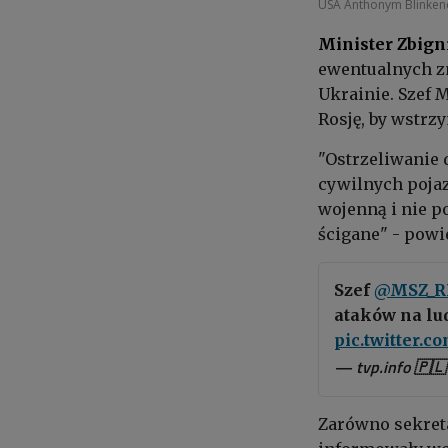
USA Anthonym Blinkene
Minister Zbign
ewentualnych zm
Ukrainie. Szef
Rosję, by wstrz
"Ostrzeliwanie 
cywilnych poja
wojenną i nie p
ścigane" - powi
Szef
@MSZ_R
ataków na lu
pic.twitter.
— tvp.info 🇵
Zarówno sekret