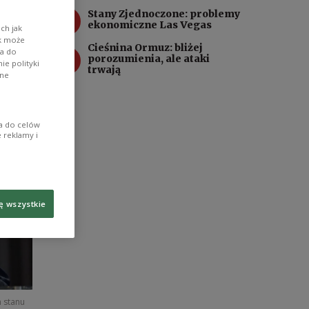
3
Stany Zjednoczone: problemy
ekonomiczne Las Vegas
ch jak
ik może
Cieśnina Ormuz: bliżej
4
wa do
porozumienia, ale ataki
e polityki
trwają
ane
ia do celów
 reklamy i
ę wszystkie
m stanu