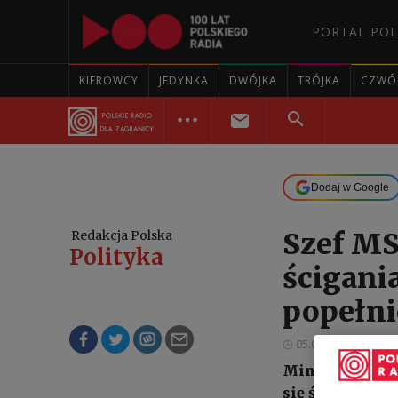
PORTAL POL
KIEROWCY
JEDYNKA
DWÓJKA
TRÓJKA
CZWÓ
Dodaj w Google
Szef MS
Redakcja Polska
Polityka
ścigani
popełni
05.03.2022 15:14
Minister spraw
się ścigania z