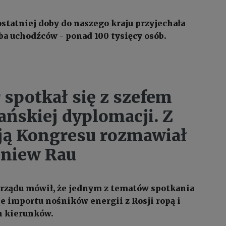
ostatniej doby do naszego kraju przyjechała
ba uchodźców - ponad 100 tysięcy osób.
 spotkał się z szefem
ńskiej dyplomacji. Z
ją Kongresu rozmawiał
gniew Rau
 rządu mówił, że jednym z tematów spotkania
ie importu nośników energii z Rosji ropą i
h kierunków.