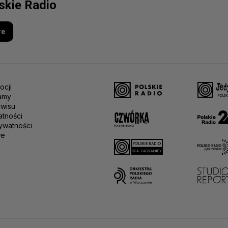
lskie Radio
re
ocji
amy
rwisu
atności
ywatności
we