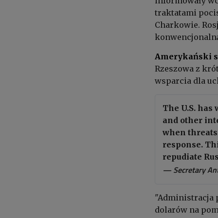
informowały wc
traktatami poci
Charkowie. Rosj
konwencjonalną
Amerykański s
Rzeszowa z krót
wsparcia dla u
The U.S. has 
and other int
when threats 
response. Th
repudiate Rus
— Secretary An
"Administracja 
dolarów na pom