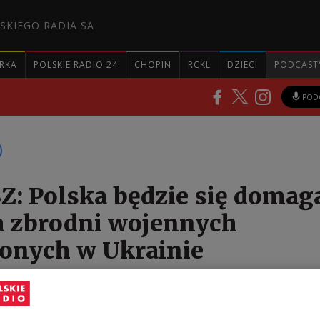
SKIEGO RADIA SA
RKA
POLSKIE RADIO 24
CHOPIN
RCKL
DZIECI
PODCAST
POD
Z: Polska będzie się domag
a zbrodni wojennych
onych w Ukrainie
 zagranicznych zapowiedział, że Polska będzie doma
brodni wojennych, popełnionych w Ukrainie. Zbigni