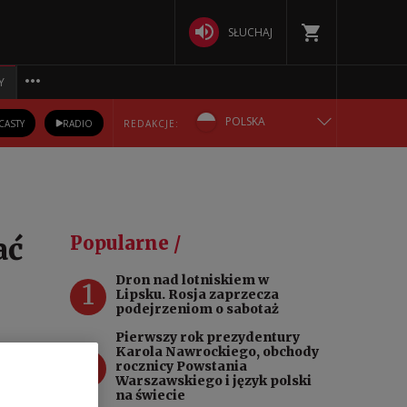
SŁUCHAJ
Y
POLSKA
CASTY
RADIO
REDAKCJE:
ENGLISH
БЕЛАРУСКАЯ
ać
Popularne /
DEUTSCH
Dron nad lotniskiem w
1
Lipsku. Rosja zaprzecza
РУССКИЙ
podejrzeniom o sabotaż
Pierwszy rok prezydentury
УКРАЇНСЬКА
Karola Nawrockiego, obchody
2
rocznicy Powstania
gała
Warszawskiego i język polski
na świecie
ew Rau