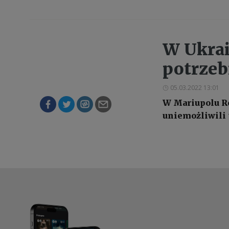
W Ukrai
potrzeb
05.03.2022 13:01
W Mariupolu R
uniemożliwili