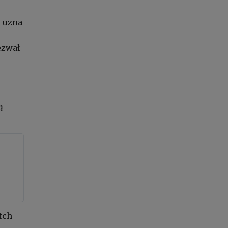
e uzna
ezwał
ą
tch