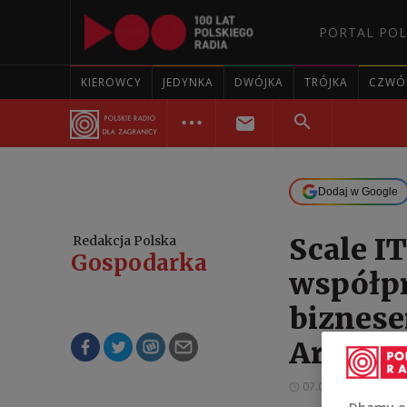
PORTAL POL
KIEROWCY
JEDYNKA
DWÓJKA
TRÓJKA
CZWÓ
Dodaj w Google
Scale I
Redakcja Polska
Gospodarka
współpr
biznes
Arabski
07.03.2024 17:44