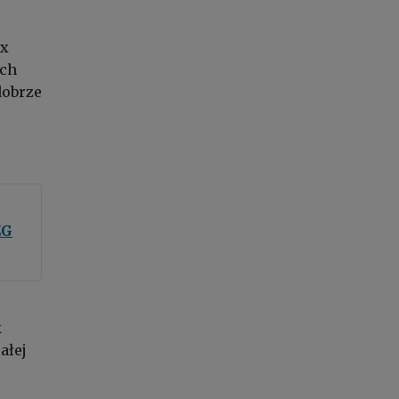
ex
ich
dobrze
ZG
k
ałej