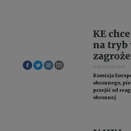
KE chce
na tryb
zagroże
06.03.2024 09:09
Komisja Europe
obronnego, pier
przejść od rea
obronnej