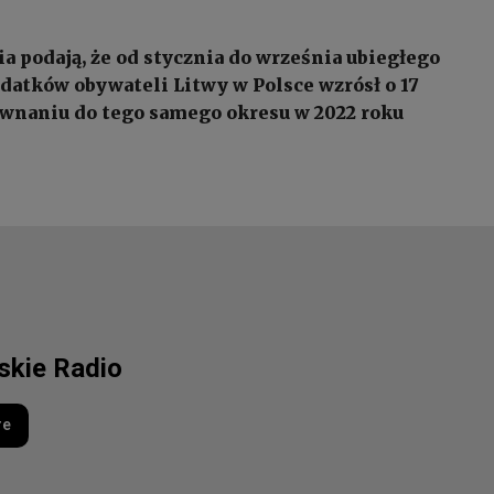
a podają, że od stycznia do września ubiegłego
datków obywateli Litwy w Polsce wzrósł o 17
wnaniu do tego samego okresu w 2022 roku
lskie Radio
re