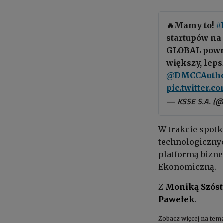
🔥Mamy to!
#
startupów na 
GLOBAL powra
większy, leps
@DMCCAutho
pic.twitter.
— KSSE S.A. (
W trakcie spotk
technologiczny
platformą bizne
Ekonomiczną.
Z
Moniką Szóst
Pawełek
.
Zobacz więcej na tem