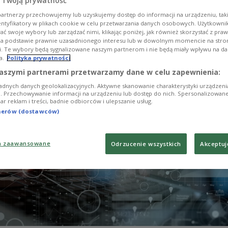
 Twoją prywatność
dczas Scale IT Global, polskie firmy, startupy i fun
artnerzy przechowujemy lub uzyskujemy dostęp do informacji na urządzeniu, taki
iały szansę na biznesowe rozmowy w celu poszerze
entyfikatory w plikach cookie w celu przetwarzania danych osobowych. Użytkown
acy zagranicznej.
ć swoje wybory lub zarządzać nimi, klikając poniżej, jak również skorzystać z pra
na podstawie prawnie uzasadnionego interesu lub w dowolnym momencie na stroni
i. Te wybory będą sygnalizowane naszym partnerom i nie będą miały wpływu na d
a.
Polityka prywatności
aszymi partnerami przetwarzamy dane w celu zapewnienia:
adnych danych geolokalizacyjnych. Aktywne skanowanie charakterystyki urządzen
ji. Przechowywanie informacji na urządzeniu lub dostęp do nich. Spersonalizowane
iar reklam i treści, badnie odbiorców i ulepszanie usług.
tnerów (dostawców)
a zaawansowane
Odrzucenie wszystkich
Akceptuj