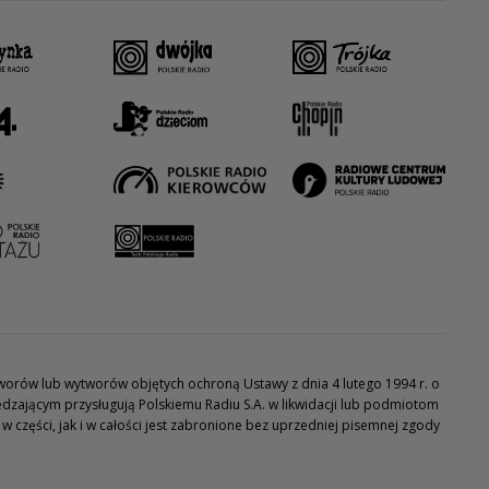
utworów lub wytworów objętych ochroną Ustawy z dnia 4 lutego 1994 r. o
dzającym przysługują Polskiemu Radiu S.A. w likwidacji lub podmiotom
części, jak i w całości jest zabronione bez uprzedniej pisemnej zgody