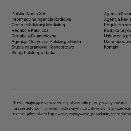
Polskie Radio S.A.
Agencja Prom
Informacyjna Agencja Radiowa
Agencja Rekl
Centrum Edukacji Medialnej
Regulamin se
Redakcja Katolicka
Polityka pryw
Redakcja Ekumeniczna
Ustawienia pr
Agencja Muzyczna Polskiego Radia
Dane osobo
Studia nagraniowe i koncertowe
Kontakt
Sklep Polskiego Radia
Treści, znajdujące się w serwisie polskieradio.pl, w tym wszystkie ma
prawie autorskim i prawach pokrewnych lub Ustawy z dnia 30 czerwca 
trzecim. Jakiekolwiek kopiowanie, zapisywanie, powielanie, reproduko