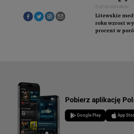
07.03.2024 08:30
Litewskie medi
roku wzrost wy
procent w poró
Pobierz aplikację Po
Google Play
App Sto