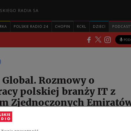
SKIEGO RADIA SA
RKA
POLSKIE RADIO 24
CHOPIN
RCKL
DZIECI
PODCAST
POD
T Global. Rozmowy o
acy polskiej branży IT z
em Zjednoczonych Emirató
ch