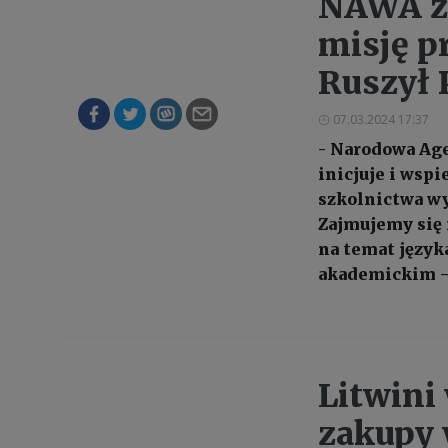
NAWA z 
misję p
Ruszył
07.03.2024 17:37
- Narodowa Age
inicjuje i wsp
szkolnictwa w
Zajmujemy się
na temat język
akademickim –
Litwini
zakupy 