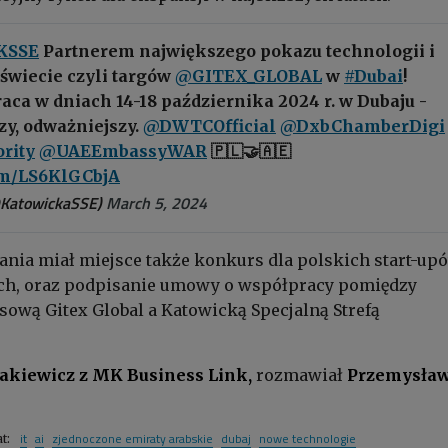
KSSE
Partnerem największego pokazu technologii i
świecie czyli targów
@GITEX_GLOBAL
w
#Dubai
!
ca w dniach 14-18 października 2024 r. w Dubaju -
zy, odważniejszy.
@DWTCOfficial
@DxbChamberDigi
rity
@UAEEmbassyWAR
🇵🇱🤝🇦🇪
com/LS6KlGCbjA
@KatowickaSSE)
March 5, 2024
ania miał miejsce także konkurs dla polskich start-up
ch, oraz podpisanie umowy o współpracy pomiędzy
sową Gitex Global a Katowicką Specjalną Strefą
akiewicz z MK Business Link,
rozmawiał
Przemysła
it
ai
zjednoczone emiraty arabskie
dubaj
nowe technologie
at: