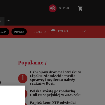
SŁUCHAJ
Y
POLSKA
CASTY
RADIO
REDAKCJE:
ENGLISH
БЕЛАРУСКАЯ
Popularne /
DEUTSCH
Uzbrojony dron na lotnisku w
1
Lipsku. Niemieckie media:
РУССКИЙ
w
sprawcy incydentu należy
szukać w Rosji
УКРАЇНСЬКА
2
Polska szóstą gospodarką
Unii Europejskiej w 2025 roku
Papież Leon XIV odwiedzi