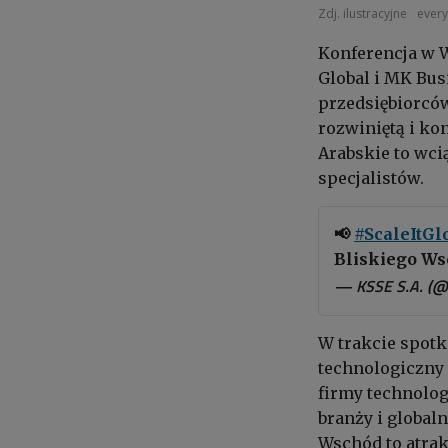
Zdj. ilustracyjne
every
Konferencja w W
Global i MK Bus
przedsiębiorców
rozwiniętą i ko
Arabskie to wci
specjalistów.
📢
#ScaleItGl
Bliskiego Ws
— KSSE S.A. (
W trakcie spotk
technologiczny 
firmy technolo
branży i globaln
Wschód to atrak