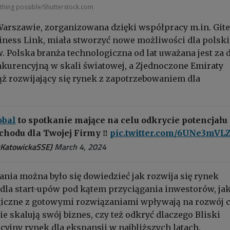
thing possible/Shutterstock.com
arszawie, zorganizowana dzięki współpracy m.in. Git
iness Link, miała stworzyć nowe możliwości dla polsk
. Polska branża technologiczna od lat uważana jest za 
nkurencyjną w skali światowej, a Zjednoczone Emiraty
ąż rozwijający się rynek z zapotrzebowaniem dla
obal
to spotkanie mające na celu odkrycie potencjału
chodu dla Twojej Firmy ‼️
pic.twitter.com/6UNe3mVL
@KatowickaSSE)
March 4, 2024
ania można było się dowiedzieć jak rozwija się rynek
dla start-upów pod kątem przyciągania inwestorów, ja
giczne z gotowymi rozwiązaniami wpływają na rozwój c
ie skalują swój biznes, czy też odkryć dlaczego Bliski
cyjny rynek dla ekspansji w najbliższych latach.