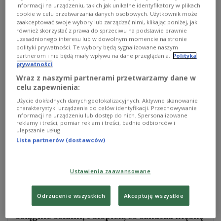
Egiptem miasta. Sylwia Hazboun z Caritas Polska
informacji na urządzeniu, takich jak unikalne identyfikatory w plikach
cookie w celu przetwarzania danych osobowych. Użytkownik może
mówi o chaosie w związku z atakiem na Rafah. -
zaakceptować swoje wybory lub zarządzać nimi, klikając poniżej, jak
Jeżeli chodzi o sytuację bezpieczeństwa
również skorzystać z prawa do sprzeciwu na podstawie prawnie
uzasadnionego interesu lub w dowolnym momencie na stronie
żywnościowego, czyli jedzenia, które dociera do
polityki prywatności. Te wybory będą sygnalizowane naszym
Strefy Gazy, to tutaj również sytuacja jest bardzo
partnerom i nie będą miały wpływu na dane przeglądania.
Polityka
prywatności
skomplikowana. Każdego dnia może wyglądać
Wraz z naszymi partnerami przetwarzamy dane w
nieco inaczej - czasem zostanie przepuszczonych
celu zapewnienia:
200 takich samochodów dostawczych z jedzeniem,
Użycie dokładnych danych geolokalizacyjnych. Aktywne skanowanie
a innego dnia kilka. Z całą pewnością można
charakterystyki urządzenia do celów identyfikacji. Przechowywanie
informacji na urządzeniu lub dostęp do nich. Spersonalizowane
powiedzieć, że ludzie żyją z dnia na dzień -
reklamy i treści, pomiar reklam i treści, badnie odbiorców i
zauważa Sylwia Hazboun.
ulepszanie usług.
Lista partnerów (dostawców)
2/4 ❗2,2 milionów ludzi w Strefie Gazy cierpi
Ustawienia zaawansowane
na 3 stopień braku bezpieczeństwa
żywnościowego. Przewiduje się, że jeszcze w
Odrzucenie wszystkich
Akceptuję wszystkie
tym miesiącu, północna część Strefy Gazy
osiągnie ostatni, 5 stopień, co oznacza klęskę