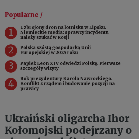
Popularne /
Uzbrojony dron na lotnisku w Lipsku.
1
Niemieckie media: sprawcy incydentu
należy szukać w Rosji
2
Polska szóstą gospodarką Unii
Europejskiej w 2025 roku
3
Papież Leon XIV odwiedzi Polskę. Pierwsze
szczegóły wizyty
Rok prezydentury Karola Nawrockiego.
4
Konflikt z rządem i budowanie pozycji na
prawicy
Ukraiński oligarcha Ihor
Kołomojski podejrzany o