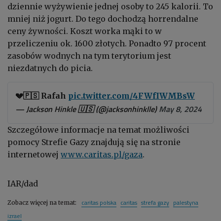
dziennie wyżywienie jednej osoby to 245 kalorii. To
mniej niż jogurt. Do tego dochodzą horrendalne
ceny żywności. Koszt worka mąki to w
przeliczeniu ok. 1600 złotych. Ponadto 97 procent
zasobów wodnych na tym terytorium jest
niezdatnych do picia.
💔🇵🇸 Rafah
pic.twitter.com/4FWfIWMBsW
— Jackson Hinkle 🇺🇸 (@jacksonhinklle)
May 8, 2024
Szczegółowe informacje na temat możliwości
pomocy Strefie Gazy znajdują się na stronie
internetowej
www.caritas.pl/gaza
.
IAR/dad
caritas polska
caritas
strefa gazy
palestyna
Zobacz więcej na temat:
izrael