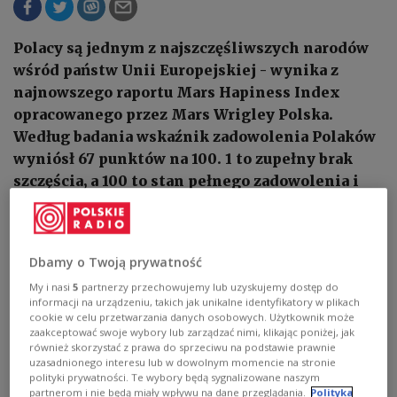
Polacy są jednym z najszczęśliwszych narodów
wśród państw Unii Europejskiej - wynika z
najnowszego raportu Mars Hapiness Index
opracowanego przez Mars Wrigley Polska.
Według badania wskaźnik zadowolenia Polaków
wyniósł 67 punktów na 100. 1 to zupełny brak
szczęścia, a 100 to stan pełnego zadowolenia i
radości.
Dbamy o Twoją prywatność
My i nasi
5
partnerzy przechowujemy lub uzyskujemy dostęp do
informacji na urządzeniu, takich jak unikalne identyfikatory w plikach
cookie w celu przetwarzania danych osobowych. Użytkownik może
zaakceptować swoje wybory lub zarządzać nimi, klikając poniżej, jak
również skorzystać z prawa do sprzeciwu na podstawie prawnie
uzasadnionego interesu lub w dowolnym momencie na stronie
polityki prywatności. Te wybory będą sygnalizowane naszym
partnerom i nie będą miały wpływu na dane przeglądania.
Polityka