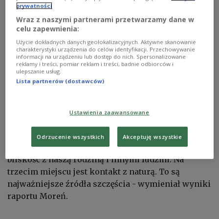
prywatności
Wraz z naszymi partnerami przetwarzamy dane w
celu zapewnienia:
To nie pieniądze, a zdrowie i kontakt z bliskimi są dla nas najważniejsze
Shutterstock/Caterina Trimarchi
Użycie dokładnych danych geolokalizacyjnych. Aktywne skanowanie
charakterystyki urządzenia do celów identyfikacji. Przechowywanie
informacji na urządzeniu lub dostęp do nich. Spersonalizowane
Robert Moreń, dyrektor do spraw korporacyjnych
reklamy i treści, pomiar reklam i treści, badnie odbiorców i
ulepszanie usług.
Mars Wrigley Polska mówi, że raport zadaje kłam
Lista partnerów (dostawców)
stereotypowi, iż Polacy są nieszczęśliwym
narodem. Według raportu największe szczęście
daje nam zdrowie (48 proc.) oraz rodzina (46 proc.).
Ustawienia zaawansowane
- Najważniejszym jest zdrowie i te nasze życzenia
okolicznościowe "na zdrowie" biorą się z bardzo
Odrzucenie wszystkich
Akceptuję wszystkie
ważnych przesłanek. Na drugim miejscu jest
bliskość z naszą rodziną i innymi ludźmi. Na
trzecim miejscu jest kontakt z naturą. To są
najważniejsze źródła szczęścia - wymieniał wyniki
raportu Moreń.