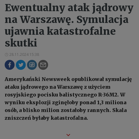
Ewentualny atak jądrowy
na Warszawę. Symulacja
ujawnia katastrofalne
skutki
28.11.2024 15:38
Amerykański Newsweek opublikował symulację
ataku jądrowego na Warszawę z użyciem
rosyjskiego pocisku balistycznego R-36M2. W
wyniku eksplozji zginęłoby ponad 1,3 miliona
osób, a blisko milion zostałoby rannych. Skala
zniszczeń byłaby katastrofalna.