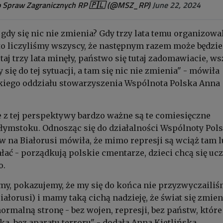
 Spraw Zagranicznych RP 🇵🇱 (@MSZ_RP)
June 22, 2024
 gdy się nic nie zmienia? Gdy trzy lata temu organizow
to liczyliśmy wszyscy, że następnym razem może będzie
a tutaj trzy lata minęły, państwo się tutaj zadomawiacie, w
ię do tej sytuacji, a tam się nic nie zmienia" - mówiła
kiego oddziału stowarzyszenia Wspólnota Polska Anna
że z tej perspektywy bardzo ważne są te comiesięczne
łymstoku. Odnosząc się do działalności Wspólnoty Pols
w na Białorusi mówiła, że mimo represji są wciąż tam l
ałać - porządkują polskie cmentarze, dzieci chcą się uc
o.
imy, pokazujemy, że my się do końca nie przyzwyczailiś
 Białorusi) i mamy taką cichą nadzieję, że świat się zmien
ormalną stronę - bez wojen, represji, bez państw, które
ka, bez aparatu terroru" - dodała Anna Kietlińska.