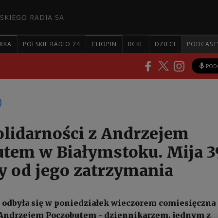
SKIEGO RADIA SA
RKA
POLSKIE RADIO 24
CHOPIN
RCKL
DZIECI
PODCAST
POD
olidarności z Andrzejem
tem w Białymstoku. Mija 3
y od jego zatrzymania
odbyła się w poniedziałek wieczorem comiesięczna 
 Andrzejem Poczobutem - dziennikarzem, jednym z