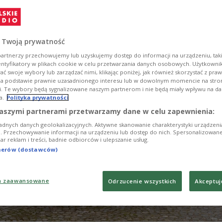
zości polskiej na Białorusi, przebywającym w koloni
lano, że sytuacja w tym kraju się nie zmienia i akcje
iąż potrzebne.
 Twoją prywatność
artnerzy przechowujemy lub uzyskujemy dostęp do informacji na urządzeniu, taki
entyfikatory w plikach cookie w celu przetwarzania danych osobowych. Użytkown
ć swoje wybory lub zarządzać nimi, klikając poniżej, jak również skorzystać z pra
na podstawie prawnie uzasadnionego interesu lub w dowolnym momencie na stroni
i. Te wybory będą sygnalizowane naszym partnerom i nie będą miały wpływu na d
a.
Polityka prywatności
aszymi partnerami przetwarzamy dane w celu zapewnienia:
adnych danych geolokalizacyjnych. Aktywne skanowanie charakterystyki urządzen
ji. Przechowywanie informacji na urządzeniu lub dostęp do nich. Spersonalizowane
iar reklam i treści, badnie odbiorców i ulepszanie usług.
tnerów (dostawców)
a zaawansowane
Odrzucenie wszystkich
Akceptuj