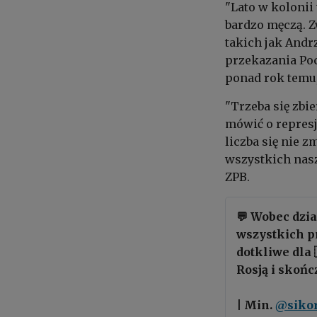
"Lato w kolonii 
bardzo męczą. Z
takich jak Andr
przekazania Poc
ponad rok temu,
"Trzeba się zbi
mówić o represj
liczba się nie z
wszystkich nasz
ZPB.
💬 Wobec dzi
wszystkich pr
dotkliwe dla 
Rosją i skoń
| Min.
@siko