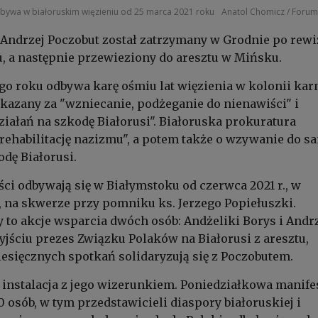
bywa w białoruskim więzieniu od 25 marca 2021 roku
Anatol Chomicz / Forum
. Andrzej Poczobut został zatrzymany w Grodnie po rewi
, a następnie przewieziony do aresztu w Mińsku.
go roku odbywa karę ośmiu lat więzienia w kolonii kar
azany za "wzniecanie, podżeganie do nienawiści" i
iałań na szkodę Białorusi". Białoruska prokuratura
"rehabilitację nazizmu", a potem także o wzywanie do sa
odę Białorusi.
ści odbywają się w Białymstoku od czerwca 2021 r., w
 na skwerze przy pomniku ks. Jerzego Popiełuszki.
 to akcje wsparcia dwóch osób: Andżeliki Borys i Andr
yjściu prezes Związku Polaków na Białorusi z aresztu,
esięcznych spotkań solidaryzują się z Poczobutem.
 instalacja z jego wizerunkiem. Poniedziałkowa manife
0 osób, w tym przedstawicieli diaspory białoruskiej i