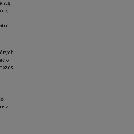
e się
rce,
atni
tórych
ać o
prezes
to
ne z