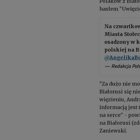
Polaków z Biało
hasłem "Uwięzio
Na czwartkow
Miasta Stołe
osadzony w ko
polskiej na B
@AngelikaBo
— Redakcja Pols
"Za dużo nie mo
Białorusi się ni
więzieniu, Andr
informacją jest 
na serce" - po
na Białorusi (z
Zaniewski.