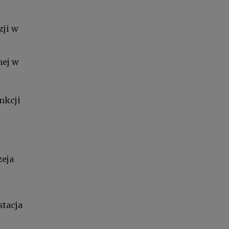
zji w
nej w
nkcji
zeja
stacja