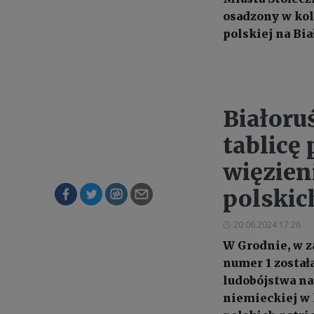
osadzony w kol
polskiej na Bia
Białoru
tablicę
więzien
polskic
20.06.2024 17:26
W Grodnie, w z
numer 1 została
ludobójstwa na
niemieckiej w 