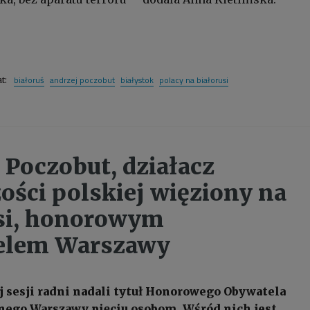
białoruś
andrzej poczobut
białystok
polacy na białorusi
at:
 Poczobut, działacz
ości polskiej więziony na
si, honorowym
elem Warszawy
 sesji radni nadali tytuł Honorowego Obywatela
nego Warszawy pięciu osobom. Wśród nich jest