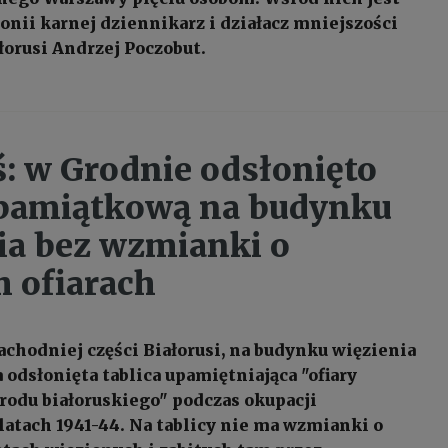
onii karnej dziennikarz i działacz mniejszości
łorusi Andrzej Poczobut.
ś: w Grodnie odsłonięto
 pamiątkową na budynku
ia bez wzmianki o
h ofiarach
achodniej części Białorusi, na budynku więzienia
 odsłonięta tablica upamiętniająca "ofiary
rodu białoruskiego" podczas okupacji
latach 1941-44. Na tablicy nie ma wzmianki o