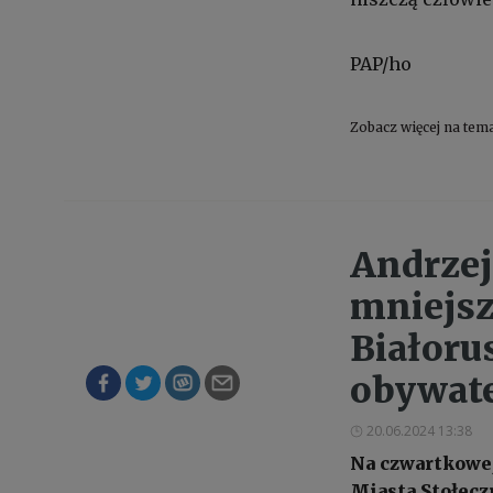
PAP/ho
Zobacz więcej na tem
Andrzej
mniejsz
Białoru
obywat
20.06.2024 13:38
Na czwartkowej
Miasta Stołecz