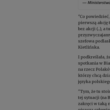
— Ministerstwo
"Co powiedzieć,
pierwszą akcję 
bez akcji (...), 
przyzwyczajamy s
szefowa podlas
Kietlińska.
I podkreślała, 
spotkania w Bia
na rzecz Polakó
którzy chcą dzi
języka polskieg
"Tym, że tu sto
tej sytuacji (na
zakręci w taką n
niszczą człowie