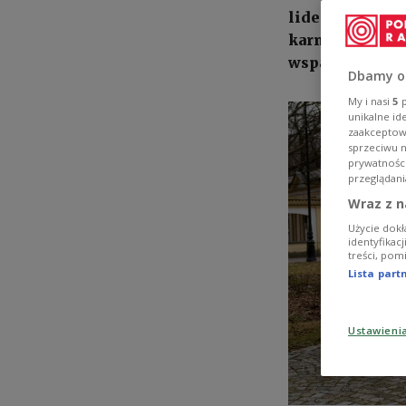
liderów mniejs
karnej. Podkreś
wsparcia są wc
Dbamy o
My i nasi
5
p
unikalne id
zaakceptowa
sprzeciwu 
prywatnośc
przeglądani
Wraz z n
Użycie dokł
identyfikac
treści, pom
Lista par
Ustawieni