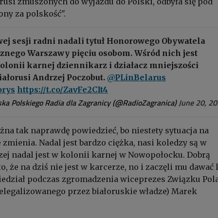
rusi zmuszonych do wyjazdu do Polski, odbyła się pod
ny za polskość".
ej sesji radni nadali tytuł Honorowego Obywatela
cznego Warszawy pięciu osobom. Wśród nich jest
lonii karnej dziennikarz i działacz mniejszości
iałorusi Andrzej Poczobut.
@PLinBelarus
rys
https://t.co/ZavFe2CIt4
ka Polskiego Radia dla Zagranicy (@RadioZagranica)
June 20, 2
żna tak naprawdę powiedzieć, bo niestety sytuacja na
e zmienia. Nadal jest bardzo ciężka, nasi koledzy są w
zej nadal jest w kolonii karnej w Nowopołocku. Dobrą
to, że na dziś nie jest w karcerze, no i zaczęli mu dawać 
wiedział podczas zgromadzenia wiceprezes Związku Po
delegalizowanego przez białoruskie władze) Marek