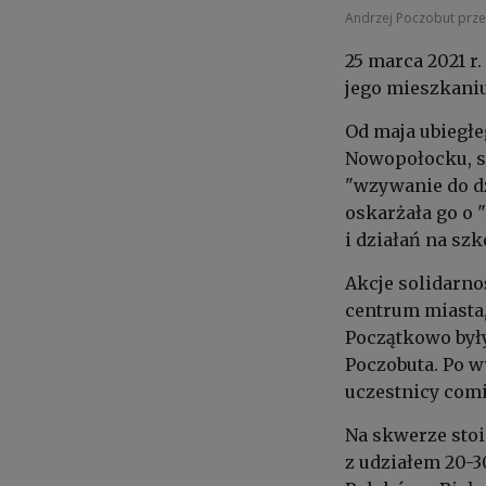
Andrzej Poczobut prze
25 marca 2021 r
jego mieszkaniu
Od maja ubiegłe
Nowopołocku, sk
"wzywanie do dz
oskarżała go o 
i działań na szk
Akcje solidarno
centrum miasta,
Początkowo były
Poczobuta. Po w
uczestnicy comi
Na skwerze stoi
z udziałem 20-3