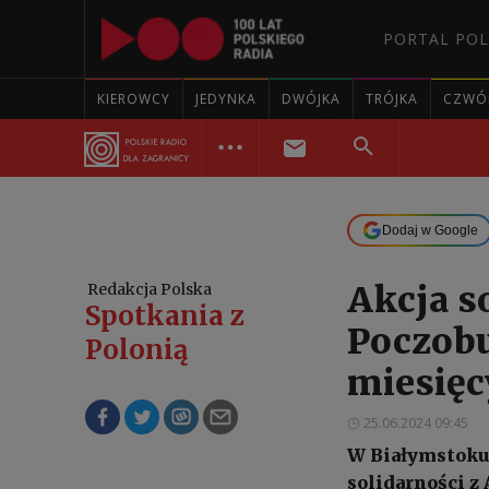
PORTAL POL
KIEROWCY
JEDYNKA
DWÓJKA
TRÓJKA
CZWÓ
Dodaj w Google
Akcja s
Redakcja Polska
Spotkania z
Poczobu
Polonią
miesięc
25.06.2024 09:45
W Białymstoku 
solidarności z