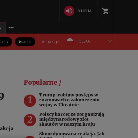
SŁUCHAJ
Y
POLSKA
CASTY
RADIO
REDAKCJE:
ENGLISH
БЕЛАРУСКАЯ
Popularne /
DEUTSCH
9
Trump: robimy postępy w
1
rozmowach o zakończeniu
РУССКИЙ
wojny w Ukrainie
Polscy harcerze zorganizują
2
УКРАЇНСЬКА
międzynarodowy zlot
skautów w naszym kraju
akcja
Skoordynowana reakcja. Jak