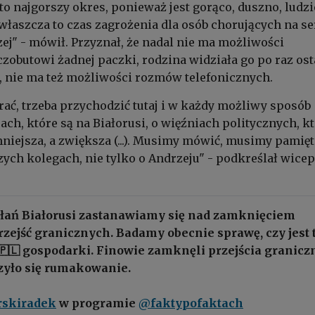
to najgorszy okres, ponieważ jest gorąco, duszno, ludzi
właszcza to czas zagrożenia dla osób chorujących na se
zej" - mówił. Przyznał, że nadal nie ma możliwości
zobutowi żadnej paczki, rodzina widziała go po raz ost
 nie ma też możliwości rozmów telefonicznych.
erać, trzeba przychodzić tutaj i w każdy możliwy sposób
ach, które są na Białorusi, o więźniach politycznych, k
mniejsza, a zwiększa (...). Musimy mówić, musimy pamięt
ych kolegach, nie tylko o Andrzeju" - podkreślał wice
ałań Białorusi zastanawiamy się nad zamknięciem
zejść granicznych. Badamy obecnie sprawę, czy jest 
🇵🇱 gospodarki. Finowie zamknęli przejścia granicz
czyło się rumakowanie.
rskiradek
w programie
@faktypofaktach