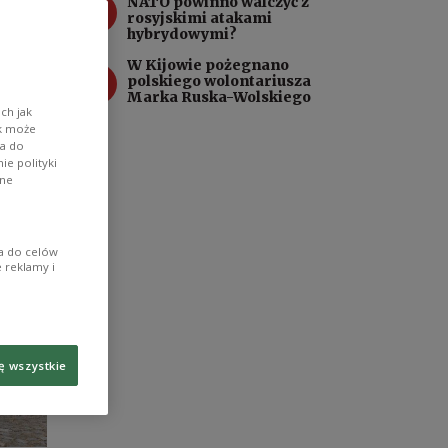
3
NATO powinno walczyć z
i
rosyjskimi atakami
hybrydowymi?
W Kijowie pożegnano
4
polskiego wolontariusza
Marka Ruska-Wolskiego
ch jak
ik może
wa do
e polityki
ane
ia do celów
 reklamy i
ę wszystkie