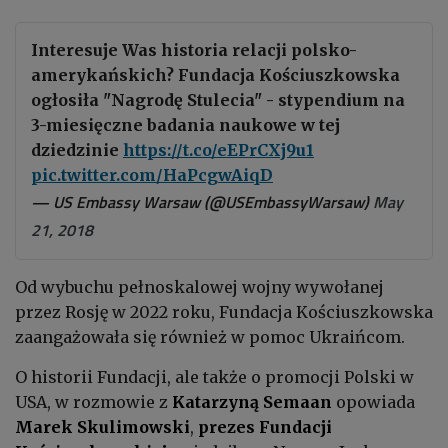
Interesuje Was historia relacji polsko-
amerykańskich? Fundacja Kościuszkowska
ogłosiła "Nagrodę Stulecia" - stypendium na
3-miesięczne badania naukowe w tej
dziedzinie
https://t.co/eEPrCXj9u1
pic.twitter.com/HaPcgwAiqD
— US Embassy Warsaw (@USEmbassyWarsaw)
May
21, 2018
Od wybuchu pełnoskalowej wojny wywołanej
przez Rosję w 2022 roku, Fundacja Kościuszkowska
zaangażowała się również w pomoc Ukraińcom.
O historii Fundacji, ale także o promocji Polski w
USA, w rozmowie z
Katarzyną Semaan
opowiada
Marek Skulimowski
,
prezes Fundacji