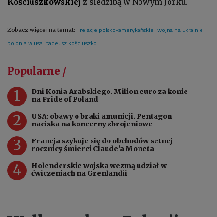
Kościuszkowskiej
z siedzibą w Nowym Jorku.
relacje polsko-amerykańskie
wojna na ukrainie
Zobacz więcej na temat:
polonia w usa
tadeusz kościuszko
Popularne /
1
Dni Konia Arabskiego. Milion euro za konie
na Pride of Poland
2
USA: obawy o braki amunicji. Pentagon
naciska na koncerny zbrojeniowe
3
Francja szykuje się do obchodów setnej
rocznicy śmierci Claude’a Moneta
4
Holenderskie wojska wezmą udział w
ćwiczeniach na Grenlandii