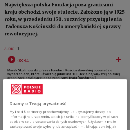
Największa polska Fundacja poza granicami
kraju obchodzi swoje stulecie. Założono ją w 1925
roku, w przededniu 150. rocznicy przystąpienia
Tadeusza Kościuszki do amerykańskiej sprawy
rewolucyjnej.
1
AUDIO


08'34
Marek Skulimowski, prezes Fundacji Kościuszkowskiej opowiada o
wydarzeniach, które uświetnią jubileusz 100-lecia największej polskiej
organizacji działającej poza granicami kraju [posłuchaj]
Dbamy o Twoją prywatność
My i nasi
5
partnerzy przechowujemy lub uzyskujemy dostęp do
informacji na urządzeniu, takich jak unikalne identyfikatory w plikach
cookie w celu przetwarzania danych osobowych. Użytkownik może
zaakceptować swoje wybory lub zarządzać nimi, klikając poniżej, jak