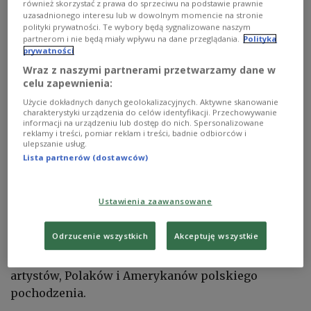
również skorzystać z prawa do sprzeciwu na podstawie prawnie
uzasadnionego interesu lub w dowolnym momencie na stronie
polityki prywatności. Te wybory będą sygnalizowane naszym
partnerom i nie będą miały wpływu na dane przeglądania.
Polityka
prywatności
Wraz z naszymi partnerami przetwarzamy dane w
celu zapewnienia:
Użycie dokładnych danych geolokalizacyjnych. Aktywne skanowanie
Marek Skulimowski, prezes Fundacji Kościuszkowskiej
materiały prasowe
charakterystyki urządzenia do celów identyfikacji. Przechowywanie
informacji na urządzeniu lub dostęp do nich. Spersonalizowane
reklamy i treści, pomiar reklam i treści, badnie odbiorców i
Misją Fundacji pogłębianie więzi pomiędzy Polską
ulepszanie usług.
a Stanami Zjednoczonymi, co realizuje poprzez
Lista partnerów (dostawców)
administrowanie szeregiem programów naukowo-
edukacyjnych, wymian kulturalno-naukowych
Ustawienia zaawansowane
oraz poprzez promocje polskiej kultury i polskich
artystów w Stanach Zjednoczonych. Co roku
Odrzucenie wszystkich
Akceptuję wszystkie
przeznacza ponad 1.5 miliona dolarów na granty
badawcze i stypendia dla naukowców, studentów i
artystów, Polaków i Amerykanów polskiego
pochodzenia.