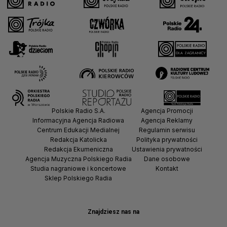
Polskie Radio S.A.
Agencja Promocji
Informacyjna Agencja Radiowa
Agencja Reklamy
Centrum Edukacji Medialnej
Regulamin serwisu
Redakcja Katolicka
Polityka prywatności
Redakcja Ekumeniczna
Ustawienia prywatności
Agencja Muzyczna Polskiego Radia
Dane osobowe
Studia nagraniowe i koncertowe
Kontakt
Sklep Polskiego Radia
Znajdziesz nas na