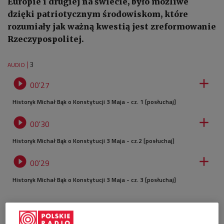
Europie i drugiej na świecie, było możliwe
dzięki patriotycznym środowiskom, które
rozumiały jak ważną kwestią jest zreformowanie
Rzeczypospolitej.
3
AUDIO


00'27
Historyk Michał Bąk o Konstytucji 3 Maja - cz. 1 [posłuchaj]


00'30
Historyk Michał Bąk o Konstytucji 3 Maja - cz.2 [posłuchaj]


00'29
Historyk Michał Bąk o Konstytucji 3 Maja - cz. 3 [posłuchaj]