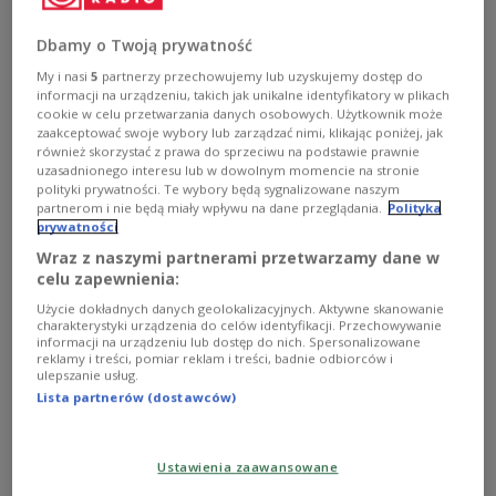
Dbamy o Twoją prywatność
My i nasi
5
partnerzy przechowujemy lub uzyskujemy dostęp do
informacji na urządzeniu, takich jak unikalne identyfikatory w plikach
cookie w celu przetwarzania danych osobowych. Użytkownik może
zaakceptować swoje wybory lub zarządzać nimi, klikając poniżej, jak
również skorzystać z prawa do sprzeciwu na podstawie prawnie
uzasadnionego interesu lub w dowolnym momencie na stronie
polityki prywatności. Te wybory będą sygnalizowane naszym
partnerom i nie będą miały wpływu na dane przeglądania.
Polityka
prywatności
Kazimierz Wojniakowski, Uchwalenie Konstytucji 3 Maja, 1806, Muzeum
Narodowe w Warszawie
Foto: domena publiczna/CC0
Wraz z naszymi partnerami przetwarzamy dane w
celu zapewnienia:
3 maja 1791 r. w Warszawie Sejm Czteroletni
Użycie dokładnych danych geolokalizacyjnych. Aktywne skanowanie
uchwalił ustawę zasadniczą, drugą na świecie, po
charakterystyki urządzenia do celów identyfikacji. Przechowywanie
informacji na urządzeniu lub dostęp do nich. Spersonalizowane
konstytucji Stanów Zjednoczonych, i pierwszą w
reklamy i treści, pomiar reklam i treści, badnie odbiorców i
ulepszanie usług.
Europie spisaną ustawą zasadniczą. Jej twórcy
Lista partnerów (dostawców)
inspirowali się myślą polityczną i społeczną
europejskiego oświecenia oraz konstytucją
amerykańską z 1787 roku.
Ustawienia zaawansowane