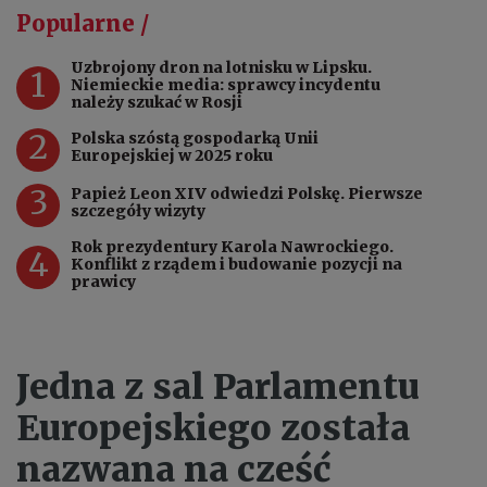
Popularne /
Uzbrojony dron na lotnisku w Lipsku.
1
Niemieckie media: sprawcy incydentu
należy szukać w Rosji
2
Polska szóstą gospodarką Unii
Europejskiej w 2025 roku
3
Papież Leon XIV odwiedzi Polskę. Pierwsze
szczegóły wizyty
Rok prezydentury Karola Nawrockiego.
4
Konflikt z rządem i budowanie pozycji na
prawicy
Jedna z sal Parlamentu
Europejskiego została
nazwana na cześć