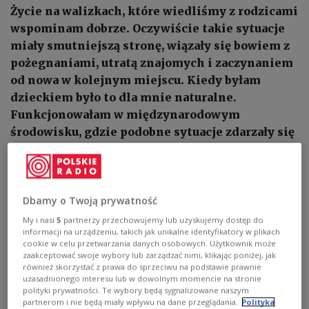
Życie na walizkach, które wiedliśmy z rodzicami
wspominam dobrze. Oczywiście takie sytuacje
miały smutniejszą stronę, wiązały się bowiem z
pożegnaniami, utratą znajomych i zaczynaniem
od nowa w kolejnym miejscu. Kiedy byłam
dzieckiem było to dla mnie naturalne.
Funkcjonowałam w międzynarodowym
środowisku, gdzie podobne sytuacje zdarzały się
bardzo często – mówi Agata Osińska.
1
AUDIO
Dbamy o Twoją prywatność


03'39
My i nasi
5
partnerzy przechowujemy lub uzyskujemy dostęp do
informacji na urządzeniu, takich jak unikalne identyfikatory w plikach
Z Agatą Osińską o poszukiwaniu własnego miejsca do życia przez dzieci
cookie w celu przetwarzania danych osobowych. Użytkownik może
z doświadczeniem emigracyjnym, budowaniu relacji z ludźmi i
otoczeniem oraz wyzwaniach wychowawczych dzieci trzeciej kultury
zaakceptować swoje wybory lub zarządzać nimi, klikając poniżej, jak
rozmawiała Małgorzata Frydrych.
również skorzystać z prawa do sprzeciwu na podstawie prawnie
uzasadnionego interesu lub w dowolnym momencie na stronie
polityki prywatności. Te wybory będą sygnalizowane naszym
partnerom i nie będą miały wpływu na dane przeglądania.
Polityka