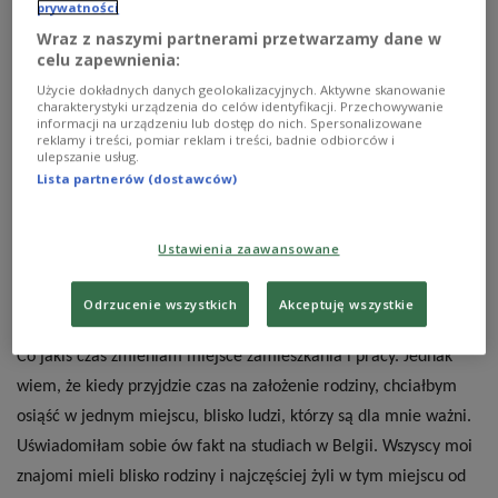
prywatności
Wraz z naszymi partnerami przetwarzamy dane w
celu zapewnienia:
Użycie dokładnych danych geolokalizacyjnych. Aktywne skanowanie
charakterystyki urządzenia do celów identyfikacji. Przechowywanie
informacji na urządzeniu lub dostęp do nich. Spersonalizowane
reklamy i treści, pomiar reklam i treści, badnie odbiorców i
ulepszanie usług.
Lista partnerów (dostawców)
Ustawienia zaawansowane
Dzieci trzeciej kultury nie wiedzą kiedy i dokąd mają wrócić.
Foto:
Pixabay
Odrzucenie wszystkich
Akceptuję wszystkie
Muszę przyznać, że kontynuuję emigracyjny styl życia rodziców.
Co jakiś czas zmieniam miejsce zamieszkania i pracy. Jednak
wiem, że kiedy przyjdzie czas na założenie rodziny, chciałbym
osiąść w jednym miejscu, blisko ludzi, którzy są dla mnie ważni.
Uświadomiłam sobie ów fakt na studiach w Belgii. Wszyscy moi
znajomi mieli blisko rodziny i najczęściej żyli w tym miejscu od