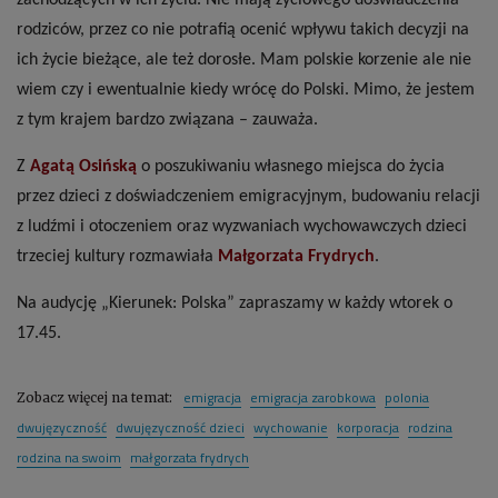
zachodzących w ich życiu. Nie mają życiowego doświadczenia
rodziców, przez co nie potrafią ocenić wpływu takich decyzji na
ich życie bieżące, ale też dorosłe. Mam polskie korzenie ale nie
wiem czy i ewentualnie kiedy wrócę do Polski. Mimo, że jestem
z tym krajem bardzo związana – zauważa.
Z
Agatą Osińską
o poszukiwaniu własnego miejsca do życia
przez dzieci z doświadczeniem emigracyjnym, budowaniu relacji
z ludźmi i otoczeniem oraz wyzwaniach wychowawczych dzieci
trzeciej kultury rozmawiała
Małgorzata Frydrych
.
Na audycję „Kierunek: Polska” zapraszamy w każdy wtorek o
17.45.
emigracja
emigracja zarobkowa
polonia
Zobacz więcej na temat:
dwujęzyczność
dwujęzyczność dzieci
wychowanie
korporacja
rodzina
rodzina na swoim
małgorzata frydrych