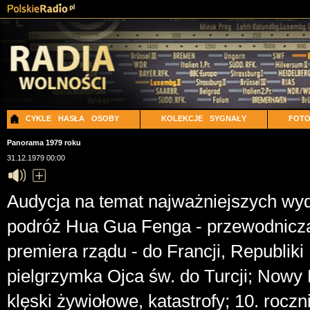
CYKLE
HASŁA
OSOBY
KOLEKCJE
SYGNAŁY
FOT
Panorama 1979 roku
31.12.1979 00:00
Audycja na temat najważniejszych wyd
podróż Hua Gua Fenga - przewodniczą
premiera rządu - do Francji, Republiki 
pielgrzymka Ojca św. do Turcji; Now
klęski żywiołowe, katastrofy; 10. roc