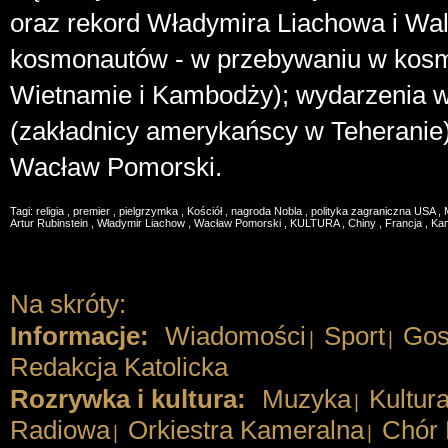
oraz rekord Władymira Liachowa i Wal
kosmonautów - w przebywaniu w kosm
Wietnamie i Kambodży); wydarzenia w
(zakładnicy amerykańscy w Teheranie);
Wacław Pomorski.
Tagi:
religia
,
premier
,
pielgrzymka
,
Kościół
,
nagroda Nobla
,
polityka zagraniczna USA
,
Artur Rubinstein
,
Władymir Liachow
,
Wacław Pomorski
,
KULTURA
,
Chiny
,
Francja
,
Ka
Na skróty:
Informacje:
Wiadomości
Sport
Gos
|
|
Redakcja Katolicka
Rozrywka i kultura:
Muzyka
Kultur
|
Radiowa
Orkiestra Kameralna
Chór 
|
|