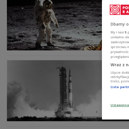
Dbamy o
My i nasi
5
p
unikalne id
zaakceptowa
sprzeciwu 
prywatnośc
przeglądani
Wraz z n
Użycie dokł
identyfikac
treści, pom
Lista par
Ustawieni