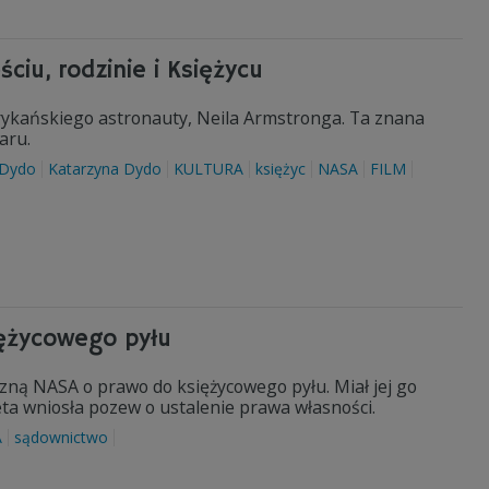
ciu, rodzinie i Księżycu
rykańskiego astronauty, Neila Armstronga. Ta znana
iaru.
 Dydo
Katarzyna Dydo
KULTURA
księżyc
NASA
FILM
iężycowego pyłu
zną NASA o prawo do księżycowego pyłu. Miał jej go
ta wniosła pozew o ustalenie prawa własności.
A
sądownictwo