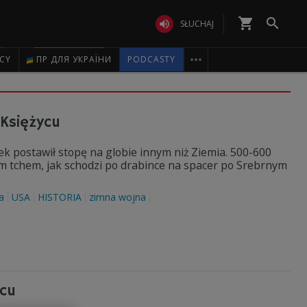
shopping_cart


SŁUCHAJ

ICY
ПР ДЛЯ УКРАЇНИ
PODCASTY
 Księżycu
ek postawił stopę na globie innym niż Ziemia. 500-600
ym tchem, jak schodzi po drabince na spacer po Srebrnym
a
USA
HISTORIA
zimna wojna
ycu