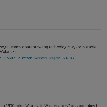
towego. Mamy opatentowaną technologię wykorzystania
Wolański.
a
Dorota Truszczak
kosmos
księżyc
NAUKA
nia 1930 roku. W audycji "W cztery oczy" przypomnimy tę