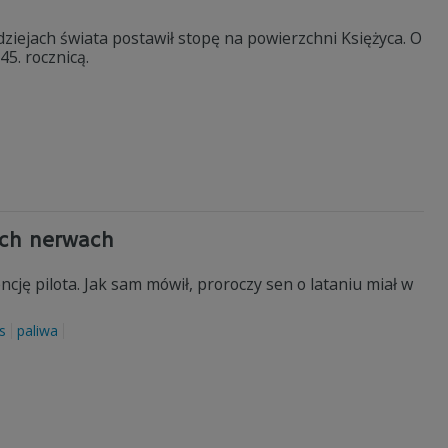
dziejach świata postawił stopę na powierzchni Księżyca. O
5. rocznicą.
ych nerwach
encję pilota. Jak sam mówił, proroczy sen o lataniu miał w
s
paliwa