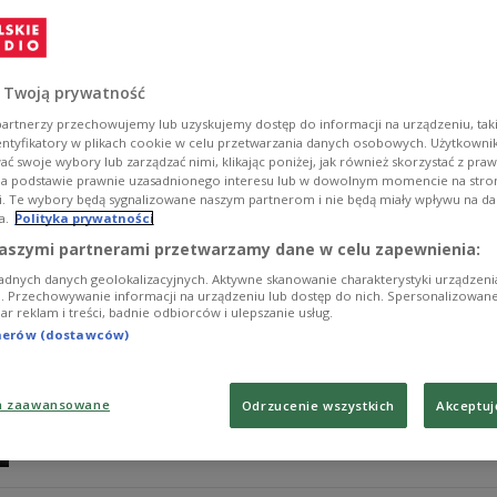
20 lipca 1969 roku Neil Armstrong, dowódca amerykańs
człowiek stanął na powierzchni Księżyca, wypowiadając p
wielki dla ludzkości".
 Twoją prywatność
Zobacz więcej na temat:
Trójka
apollo 11
księżyc
kosmos
artnerzy przechowujemy lub uzyskujemy dostęp do informacji na urządzeniu, taki
entyfikatory w plikach cookie w celu przetwarzania danych osobowych. Użytkown
ć swoje wybory lub zarządzać nimi, klikając poniżej, jak również skorzystać z pra
na podstawie prawnie uzasadnionego interesu lub w dowolnym momencie na stroni
i. Te wybory będą sygnalizowane naszym partnerom i nie będą miały wpływu na d
a.
Polityka prywatności
Pół wieku od historycznej misji na po
aszymi partnerami przetwarzamy dane w celu zapewnienia:
adnych danych geolokalizacyjnych. Aktywne skanowanie charakterystyki urządzen
16 lipca 1969 roku, dokładnie 50 lat temu z Centrum 
ji. Przechowywanie informacji na urządzeniu lub dostęp do nich. Spersonalizowane
iar reklam i treści, badnie odbiorców i ulepszanie usług.
Księżycowi amerykańska misja Apollo 11. Cztery dni póź
ze Srebrnego Globu długo oczekiwane słowa: "Orzeł w
tnerów (dostawców)
Zobacz więcej na temat:
apollo 11
księżyc
Dorota Truszczak
a zaawansowane
Odrzucenie wszystkich
Akceptuj