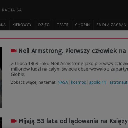
 RADIA SA
RKA
KIEROWCY
DZIECI
TEATR
CHOPIN
PR DLA ZAGRAN

Neil Armstrong. Pierwszy człowiek na
20 lipca 1969 roku Neil Armstrong jako pierwszy człowi
milionów ludzi na całym świecie obserwowało z zapart
Globie.
Zobacz więcej na temat:
NASA
kosmos
apollo 11
astronaut
Mijają 53 lata od lądowania na Księż