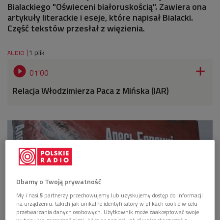
Bialackiego "Oświeceni białoruskością". Zawiera ona
artykuły literackie i eseje, które napisał Bialacki.
Część tekstów przesłał z więzienia.
1 plik
AUDIO


01'00
Relacja Włodzimierza Paca z Mińska (IAR)
Dbamy o Twoją prywatność
My i nasi
5
partnerzy przechowujemy lub uzyskujemy dostęp do informacji
na urządzeniu, takich jak unikalne identyfikatory w plikach cookie w celu
przetwarzania danych osobowych. Użytkownik może zaakceptować swoje