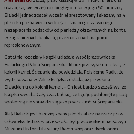
Aleś Bialacki
zaczął pisać książkę w 2011 roku. Miała ona
ukazać się we wrześniu ubiegłego roku w jego 50. urodziny.
Bialacki jednak został wcześniej aresztowany i skazany na 4 i
pół roku pozbawienia wolności. Uznano go za winnego
niezapłacenia podatków od pieniędzy otrzymanych na konta
w zagranicznych bankach, przeznaczonych na pomoc
represjonowanym.
Ostatnie rozdziały książki układała współpracowniczka
Bialackiego Palina Ściepanienka, której przesyłał on teksty z
kolonii karnej. Ściepanienka powiedziała Polskiemu Radiu, że
wydrukowana w Wilnie książka została już przesłana
Bialackiemu do kolonii karnej . - On jest bardzo szczęśliwy, że
książka wyszła. Cały czas bał się, że będąc pochłonięty pracą
społeczną nie sprawdzi się jako pisarz - mówi Ściepanienka.
Aleś Bialacki jest bardziej znany jako działacz na rzecz praw
człowieka. Jednak w przeszłości był pracownikiem naukowym
Muzeum Historii Literatury Białoruskiej oraz dyrektorem