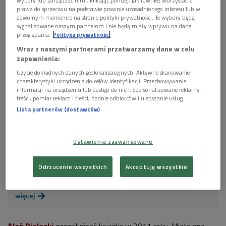
wybory lub zarządzać nimi, klikając poniżej, jak również skorzystać z
prawa do sprzeciwu na podstawie prawnie uzasadnionego interesu lub w
dowolnym momencie na stronie polityki prywatności. Te wybory będą
Foto: Włodzimierz Pac, Polskie Radio
sygnalizowane naszym partnerom i nie będą miały wpływu na dane
przeglądania.
Polityka prywatności
GALERIA
Wraz z naszymi partnerami przetwarzamy dane w celu
zapewnienia:
Użycie dokładnych danych geolokalizacyjnych. Aktywne skanowanie
charakterystyki urządzenia do celów identyfikacji. Przechowywanie
informacji na urządzeniu lub dostęp do nich. Spersonalizowane reklamy i
treści, pomiar reklam i treści, badnie odbiorców i ulepszanie usług.
Lista partnerów (dostawców)
Ustawienia zaawansowane
Odrzucenie wszystkich
Akceptuję wszystkie
Książka Bialackiego: głos zza krat

więcej
