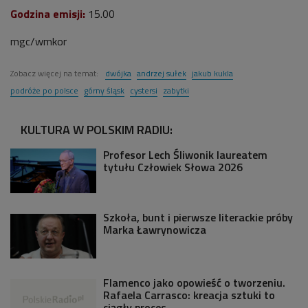
Godzina emisji:
15.00
mgc/wmkor
Zobacz więcej na temat:
dwójka
andrzej sułek
jakub kukla
podróże po polsce
górny śląsk
cystersi
zabytki
KULTURA W POLSKIM RADIU:
Profesor Lech Śliwonik laureatem
tytułu Człowiek Słowa 2026
Szkoła, bunt i pierwsze literackie próby
Marka Ławrynowicza
Flamenco jako opowieść o tworzeniu.
Rafaela Carrasco: kreacja sztuki to
ciągły proces