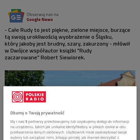
Obserwuj nas na
Google News
- Całe Rudy to jest piękne, zielone miejsce, burzące
tą swoją urokliwością wyobrażenie o Śląsku,
który jakoby jest brudny, szary, zakurzony - młówił
w Dwójce współautor książki "Rudy
zaczarowane" Robert Siewiorek.
Dbamy o Twoją prywatność
My i nasi
5
partnerzy przechowujemy lub uzyskujemy dostęp do informacji
na urządzeniu, takich jak unikalne identyfikatory w plikach cookie w celu
przetwarzania danych osobowych. Użytkownik może zaakceptować swoje
wybory lub zarządzać nimi, klikając poniżej, jak również skorzystać z