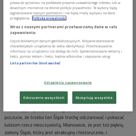
prawa do sprzeciwu na podstawie prawnie uzasadnionego interesu lub w
Przypomnimy historię cystersów na tym terenie, goszcząc w pocysterskim
dowolnym momencie na stronie polityki prywatności. Te wybory będą
zespole klasztorno-pałacowym
Foto: Shutterstock/ArturHenryk
sygnalizowane naszym partnerom i nie będą miały wpływu na dane
przeglądania.
Polityka prywatności
Na naszej antenie zagościła nowa wakacyjna
Wraz z naszymi partnerami przetwarzamy dane w celu
audycja - "Małe ojczyzny z wielką historią".
zapewnienia:
W sobotnie popołudnie zabraliśmy Państwa do Rud
Użycie dokładnych danych geolokalizacyjnych. Aktywne skanowanie
charakterystyki urządzenia do celów identyfikacji. Przechowywanie
Raciborskich.
informacji na urządzeniu lub dostęp do nich. Spersonalizowane reklamy i
treści, pomiar reklam i treści, badnie odbiorców i ulepszanie usług.
Ta górnośląska wieś zaskakuje swoimi skarbami
Lista partnerów (dostawców)
przyrodniczymi, historią i cennymi zabytkami.
Naszym przewodnikiem po Rudach był m.in. jeden z
Ustawienia zaawansowane
autorów książki "Rudy zaczarowane. Praktyczny przewodnik
na weekend i nie tylko" - Robert Siewiorek.
Odrzucenie wszystkich
Akceptuję wszystkie
- Zabierając się za pisanie tego przewodnika, mieliśmy
poczucie, że trzeba ten Śląsk trochę odczarować i pokazać
ludziom rzecz nieoczywistą. Mianowicie, że jest też piękny,
zielony Śląsk, który jest atrakcyjny i historycznie, i