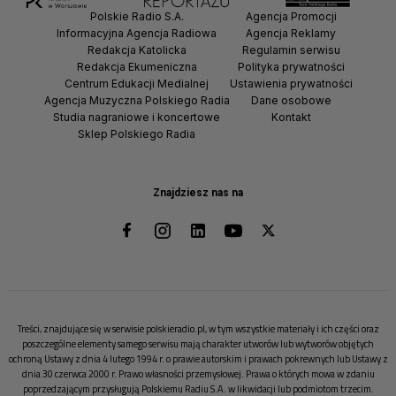
Polskie Radio S.A.
Agencja Promocji
Informacyjna Agencja Radiowa
Agencja Reklamy
Redakcja Katolicka
Regulamin serwisu
Redakcja Ekumeniczna
Polityka prywatności
Centrum Edukacji Medialnej
Ustawienia prywatności
Agencja Muzyczna Polskiego Radia
Dane osobowe
Studia nagraniowe i koncertowe
Kontakt
Sklep Polskiego Radia
Znajdziesz nas na
Treści, znajdujące się w serwisie polskieradio.pl, w tym wszystkie materiały i ich części oraz
poszczególne elementy samego serwisu mają charakter utworów lub wytworów objętych
ochroną Ustawy z dnia 4 lutego 1994 r. o prawie autorskim i prawach pokrewnych lub Ustawy z
dnia 30 czerwca 2000 r. Prawo własności przemysłowej. Prawa o których mowa w zdaniu
poprzedzającym przysługują Polskiemu Radiu S.A. w likwidacji lub podmiotom trzecim.