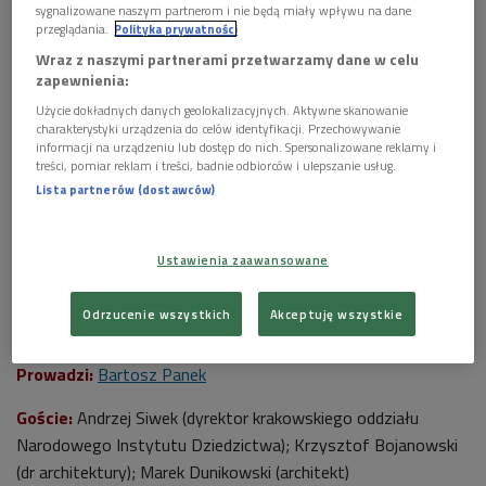
sygnalizowane naszym partnerom i nie będą miały wpływu na dane
przeglądania.
Polityka prywatności
Wraz z naszymi partnerami przetwarzamy dane w celu
zapewnienia:
Użycie dokładnych danych geolokalizacyjnych. Aktywne skanowanie
Bryła położonego nad Wisłą krakowskiego hotelu Forum
Foto: Błażej
charakterystyki urządzenia do celów identyfikacji. Przechowywanie
Pindor/Wikimedia/CC
informacji na urządzeniu lub dostęp do nich. Spersonalizowane reklamy i
treści, pomiar reklam i treści, badnie odbiorców i ulepszanie usług.
Co robić z niechcianymi budynkami? Modernizować z
Lista partnerów (dostawców)
niewiadomym skutkiem, burzyć czy wpisać na nowo w tkankę
miejską i zacząć skutecznie chronić prawem?
Ustawienia zaawansowane
***
Odrzucenie wszystkich
Akceptuję wszystkie
Tytuł audycji:
Przestrzenie kultury
Prowadzi:
Bartosz Panek
Goście:
Andrzej Siwek (dyrektor krakowskiego oddziału
Narodowego Instytutu Dziedzictwa); Krzysztof Bojanowski
(dr architektury); Marek Dunikowski (architekt)