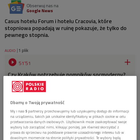
Obserwuj nas na
Google News
Casus hotelu Forum i hotelu Cracovia, które
stopniowa popadają w ruinę pokazuje, że tylko do
pewnego stopnia.
1 plik
AUDIO


51'51
Czy Kraków potrzebuje pomników socmoderny?
(Przestrzenie kultury/Dwójka)
Dbamy o Twoją prywatność
My i nasi
5
partnerzy przechowujemy lub uzyskujemy dostęp do informacji
na urządzeniu, takich jak unikalne identyfikatory w plikach cookie w celu
przetwarzania danych osobowych. Użytkownik może zaakceptować swoje
wybory lub zarządzać nimi, klikając poniżej, jak również skorzystać z
prawa do sprzeciwu na podstawie prawnie uzasadnionego interesu lub w
dowolnym momencie na stronie polityki prywatności. Te wybory będą