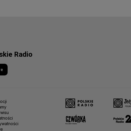
lskie Radio
re
ocji
amy
rwisu
atności
ywatności
we