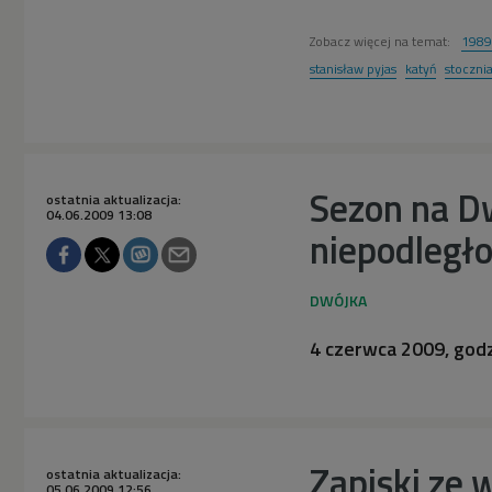
Zobacz więcej na temat:
1989
stanisław pyjas
katyń
stoczni
Sezon na D
ostatnia aktualizacja:
04.06.2009 13:08
niepodległ
4 czerwca 2009, godz
Zapiski ze 
ostatnia aktualizacja:
05.06.2009 12:56