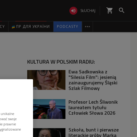
shopping_cart


SŁUCHAJ

ICY
ПР ДЛЯ УКРАЇНИ
PODCASTY
KULTURA W POLSKIM RADIU:
Ewa Sadkowska z
"Silesia Film": jesienią
zainaugurujemy Śląski
Szlak Filmowy
Profesor Lech Śliwonik
laureatem tytułu
Człowiek Słowa 2026
 unikalne
tować swoje
wie prawnie
Szkoła, bunt i pierwsze
sygnalizowane
literackie próby Marka