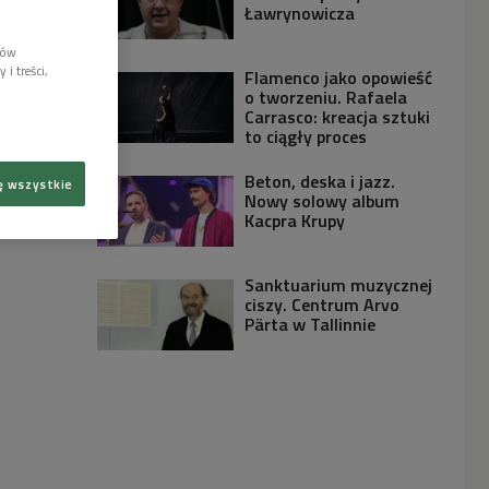
Ławrynowicza
lów
i treści,
Flamenco jako opowieść
o tworzeniu. Rafaela
Carrasco: kreacja sztuki
to ciągły proces
Beton, deska i jazz.
ę wszystkie
Nowy solowy album
Kacpra Krupy
Sanktuarium muzycznej
ciszy. Centrum Arvo
Pärta w Tallinnie