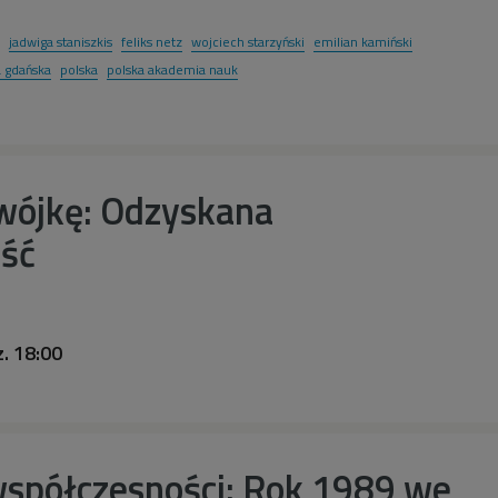
jadwiga staniszkis
feliks netz
wojciech starzyński
emilian kamiński
a gdańska
polska
polska akademia nauk
wójkę: Odzyskana
ość
. 18:00
współczesności: Rok 1989 we