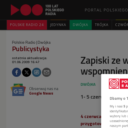
PORTAL POLSKIEGO
POLSKIE RADIO 24
JEDYNKA
DWÓJKA
TRÓJKA
CZWÓ
Polskie Radio
Dwójka
Publicystyka
Zapiski ze 
ostatnia aktualizacja:
01.06.2009 16:47
wspomnien
Obserwuj nas na
Google News
1- 5 czerwca 2009, g
Dbamy o 
My i nasi
5
p
identyfikat
4 czerwca mija 20. roc
wybory lub z
uzasadnione
przygotowaliśmy dla 
naszym part