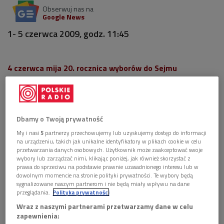
Obserwuj nas na
Google News
1- 5 czerwca 2009, godz. 11:45
4 czerwca mija 20. rocznica wyborów do Sejmu
Kontraktowego. Z tej okazji przygotowaliśmy dla
Państwa specjalne audycje, poświęcone pamiętnym
wydarzeniom 1989 roku.
Dbamy o Twoją prywatność
Od poniedziałku
1 czerwca
, do piątku
5 czerwca
, w cyklu
My i nasi
5
partnerzy przechowujemy lub uzyskujemy dostęp do informacji
Zapiski ze współczesności
(w godz. 11.45 – 12.00) znane
na urządzeniu, takich jak unikalne identyfikatory w plikach cookie w celu
postaci ze świata nauki i kultury przedstawią swoje osobiste
przetwarzania danych osobowych. Użytkownik może zaakceptować swoje
wybory lub zarządzać nimi, klikając poniżej, jak również skorzystać z
wspomnienia, związane z wydarzeniami 1989 roku. W
prawa do sprzeciwu na podstawie prawnie uzasadnionego interesu lub w
pierwszej audycji,
1 czerwca
, pojawią się wypowiedzi
Jadwigi
dowolnym momencie na stronie polityki prywatności. Te wybory będą
sygnalizowane naszym partnerom i nie będą miały wpływu na dane
Staniszkis
– socjolog i politolog, profesor Uniwersytetu
przeglądania.
Polityka prywatności
Warszawskiego oraz członkini Polskiej Akademii Nauk. W
Wraz z naszymi partnerami przetwarzamy dane w celu
kolejnych odcinkach o przełomowym 1989 roku opowiadać
zapewnienia: