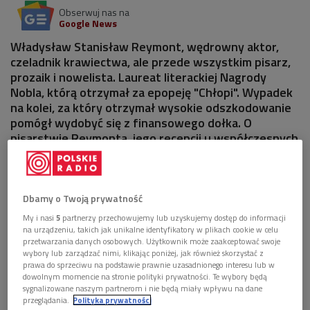
Obserwuj nas na
Google News
Władysław Stanisław Reymont, wędrowny aktor,
czeladnik krawiectwa, ale przede wszystkim pisarz,
prozaik i nowelista. Laureat literackiej Nagrody
Nobla, którą otrzymał za epopeję "Chłopi". Wypadek
na kolei, za który otrzymał wysokie odszkodowanie
pomógł wydobyć się z finansowego dołka. O
pisarstwie Reymonta, jego recepcji u współczesnych
mu i odbiorze dzisiaj, Katarzyna Hagmajer-Kwiatek
rozmawiała z prof. Marią Olszewską z Uniwersytetu
Warszawskiego.
Dbamy o Twoją prywatność
My i nasi
5
partnerzy przechowujemy lub uzyskujemy dostęp do informacji
na urządzeniu, takich jak unikalne identyfikatory w plikach cookie w celu
przetwarzania danych osobowych. Użytkownik może zaakceptować swoje
wybory lub zarządzać nimi, klikając poniżej, jak również skorzystać z
prawa do sprzeciwu na podstawie prawnie uzasadnionego interesu lub w
dowolnym momencie na stronie polityki prywatności. Te wybory będą
sygnalizowane naszym partnerom i nie będą miały wpływu na dane
przeglądania.
Polityka prywatności