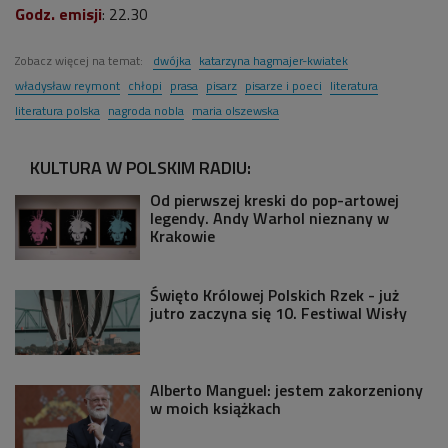
Godz. emisji
: 22.30
Zobacz więcej na temat:
dwójka
katarzyna hagmajer-kwiatek
władysław reymont
chłopi
prasa
pisarz
pisarze i poeci
literatura
literatura polska
nagroda nobla
maria olszewska
KULTURA W POLSKIM RADIU:
Od pierwszej kreski do pop-artowej
legendy. Andy Warhol nieznany w
Krakowie
Święto Królowej Polskich Rzek - już
jutro zaczyna się 10. Festiwal Wisły
Alberto Manguel: jestem zakorzeniony
w moich książkach