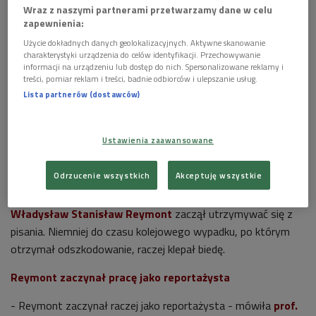
Wraz z naszymi partnerami przetwarzamy dane w celu
zapewnienia:
Użycie dokładnych danych geolokalizacyjnych. Aktywne skanowanie
charakterystyki urządzenia do celów identyfikacji. Przechowywanie
informacji na urządzeniu lub dostęp do nich. Spersonalizowane reklamy i
Jacek Malczewski, Portret Władysława Reymonta, 1905, Muzeum Narodowe
treści, pomiar reklam i treści, badnie odbiorców i ulepszanie usług.
w Warszawie
Foto: Domena publiczna/CC0
Lista partnerów (dostawców)
>>>Posłuchaj rozmowy z prof. Marią Olszewską na
platformie podcastowej
Ustawienia zaawansowane
Nie lubił podobno szkoły, miał opinię urwisa, wykształcił się
Odrzucenie wszystkich
Akceptuję wszystkie
na krawca, bywał, z niewielkim powodzeniem, aktorem,
pracował na kolei, ale już jako niespełna trzydziestolatek
Władysław Stanisław Reymont
zaczął utrzymywać się z
pisania. Niemniej do czasu kolejowego wypadku, po którym
otrzymał odszkodowanie, raczej klepał biedę.
Reymont zaczynał pracę jako reportażysta
- Reymont zaczynał raczej jako reportażysta - mówiła
prof.