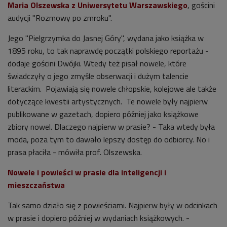
Maria Olszewska z Uniwersytetu Warszawskiego
, gościni
audycji "Rozmowy po zmroku".
Jego "Pielgrzymka do Jasnej Góry", wydana jako książka w
1895 roku, to tak naprawdę początki polskiego reportażu -
dodaje gościni Dwójki. Wtedy też pisał nowele, które
świadczyły o jego zmyśle obserwacji i dużym talencie
literackim. Pojawiają się nowele chłopskie, kolejowe ale także
dotyczące kwestii artystycznych. Te nowele były najpierw
publikowane w gazetach, dopiero później jako książkowe
zbiory nowel. Dlaczego najpierw w prasie? - Taka wtedy była
moda, poza tym to dawało lepszy dostęp do odbiorcy. No i
prasa płaciła - mówiła prof. Olszewska.
Nowele i powieści w prasie dla inteligencji i
mieszczaństwa
Tak samo działo się z powieściami. Najpierw były w odcinkach
w prasie i dopiero później w wydaniach książkowych. -