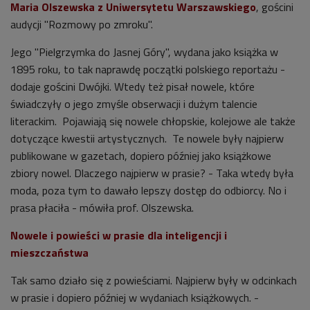
Maria Olszewska z Uniwersytetu Warszawskiego
, gościni
audycji "Rozmowy po zmroku".
Jego "Pielgrzymka do Jasnej Góry", wydana jako książka w
1895 roku, to tak naprawdę początki polskiego reportażu -
dodaje gościni Dwójki. Wtedy też pisał nowele, które
świadczyły o jego zmyśle obserwacji i dużym talencie
literackim. Pojawiają się nowele chłopskie, kolejowe ale także
dotyczące kwestii artystycznych. Te nowele były najpierw
publikowane w gazetach, dopiero później jako książkowe
zbiory nowel. Dlaczego najpierw w prasie? - Taka wtedy była
moda, poza tym to dawało lepszy dostęp do odbiorcy. No i
prasa płaciła - mówiła prof. Olszewska.
Nowele i powieści w prasie dla inteligencji i
mieszczaństwa
Tak samo działo się z powieściami. Najpierw były w odcinkach
w prasie i dopiero później w wydaniach książkowych. -