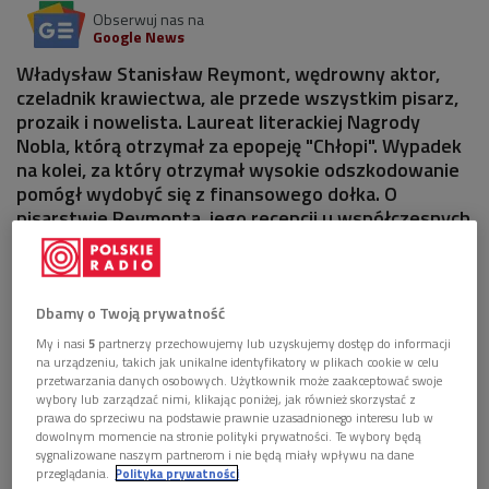
Obserwuj nas na
Google News
Władysław Stanisław Reymont, wędrowny aktor,
czeladnik krawiectwa, ale przede wszystkim pisarz,
prozaik i nowelista. Laureat literackiej Nagrody
Nobla, którą otrzymał za epopeję "Chłopi". Wypadek
na kolei, za który otrzymał wysokie odszkodowanie
pomógł wydobyć się z finansowego dołka. O
pisarstwie Reymonta, jego recepcji u współczesnych
mu i odbiorze dzisiaj, Katarzyna Hagmajer-Kwiatek
rozmawiała z prof. Marią Olszewską z Uniwersytetu
Warszawskiego.
Dbamy o Twoją prywatność
My i nasi
5
partnerzy przechowujemy lub uzyskujemy dostęp do informacji
na urządzeniu, takich jak unikalne identyfikatory w plikach cookie w celu
przetwarzania danych osobowych. Użytkownik może zaakceptować swoje
wybory lub zarządzać nimi, klikając poniżej, jak również skorzystać z
prawa do sprzeciwu na podstawie prawnie uzasadnionego interesu lub w
dowolnym momencie na stronie polityki prywatności. Te wybory będą
sygnalizowane naszym partnerom i nie będą miały wpływu na dane
przeglądania.
Polityka prywatności