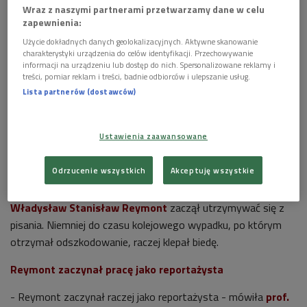
Wraz z naszymi partnerami przetwarzamy dane w celu
zapewnienia:
Użycie dokładnych danych geolokalizacyjnych. Aktywne skanowanie
charakterystyki urządzenia do celów identyfikacji. Przechowywanie
informacji na urządzeniu lub dostęp do nich. Spersonalizowane reklamy i
Jacek Malczewski, Portret Władysława Reymonta, 1905, Muzeum Narodowe
treści, pomiar reklam i treści, badnie odbiorców i ulepszanie usług.
w Warszawie
Foto: Domena publiczna/CC0
Lista partnerów (dostawców)
>>>Posłuchaj rozmowy z prof. Marią Olszewską na
platformie podcastowej
Ustawienia zaawansowane
Nie lubił podobno szkoły, miał opinię urwisa, wykształcił się
Odrzucenie wszystkich
Akceptuję wszystkie
na krawca, bywał, z niewielkim powodzeniem, aktorem,
pracował na kolei, ale już jako niespełna trzydziestolatek
Władysław Stanisław Reymont
zaczął utrzymywać się z
pisania. Niemniej do czasu kolejowego wypadku, po którym
otrzymał odszkodowanie, raczej klepał biedę.
Reymont zaczynał pracę jako reportażysta
- Reymont zaczynał raczej jako reportażysta - mówiła
prof.