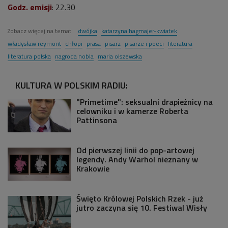
Godz. emisji
: 22.30
Zobacz więcej na temat:
dwójka
katarzyna hagmajer-kwiatek
władysław reymont
chłopi
prasa
pisarz
pisarze i poeci
literatura
literatura polska
nagroda nobla
maria olszewska
KULTURA W POLSKIM RADIU:
"Primetime": seksualni drapieżnicy na
celowniku i w kamerze Roberta
Pattinsona
Od pierwszej linii do pop-artowej
legendy. Andy Warhol nieznany w
Krakowie
Święto Królowej Polskich Rzek - już
jutro zaczyna się 10. Festiwal Wisły