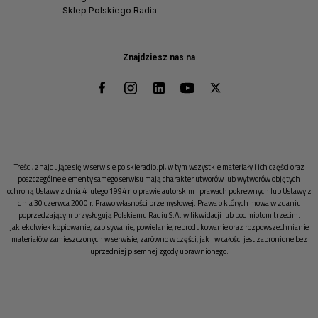
Sklep Polskiego Radia
Znajdziesz nas na
Treści, znajdujące się w serwisie polskieradio.pl, w tym wszystkie materiały i ich części oraz
poszczególne elementy samego serwisu mają charakter utworów lub wytworów objętych
ochroną Ustawy z dnia 4 lutego 1994 r. o prawie autorskim i prawach pokrewnych lub Ustawy z
dnia 30 czerwca 2000 r. Prawo własności przemysłowej. Prawa o których mowa w zdaniu
poprzedzającym przysługują Polskiemu Radiu S.A. w likwidacji lub podmiotom trzecim.
Jakiekolwiek kopiowanie, zapisywanie, powielanie, reprodukowanie oraz rozpowszechnianie
materiałów zamieszczonych w serwisie, zarówno w części, jak i w całości jest zabronione bez
uprzedniej pisemnej zgody uprawnionego.