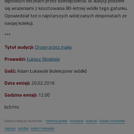
dębowych beczkach przez dziesięciolecia. W audycji podzielił
się wrażeniami z kosztowania 80-letniej wódki tego gatunku.
Opowiedział też o najstarszych wódczanych eksponatach ze
swojej kolekcji.
***
Tytuł audycji:
Drogę przez mąkę
Prowadzi
:
Łukasz Modelski
Gość:
Adam Łukawski (kolekcjoner wódki)
Data emisji:
20.02.2016
Godzina emisji
:
12.00
bch/mc
Zobacz więcej na temat:
historia polski
kulinaria
kultura
łukasz modelski
napoje
wódka
adam łukawski