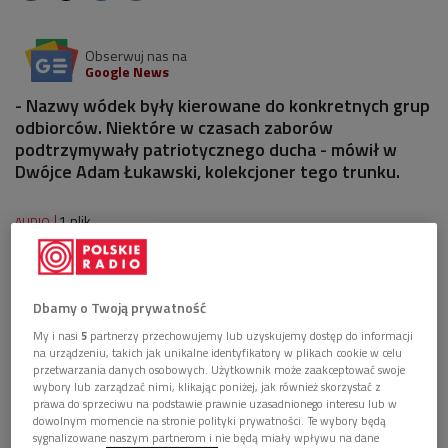
Obserwuj nas na
Google News
- Nazwy wódek były kierowane do konkretnych grup
odbiorców. Niektóre w czasach zaborów
podtrzymywały patriotycznego ducha - mówił w
Dwójce Adam Łukawski, kolekcjoner tego trunku.
1 plik
AUDIO


25'01
Adam Łukawski o historii polskiej wódki (Droga
Dbamy o Twoją prywatność
przez mąkę/Dwójka)
My i nasi
5
partnerzy przechowujemy lub uzyskujemy dostęp do informacji
na urządzeniu, takich jak unikalne identyfikatory w plikach cookie w celu
przetwarzania danych osobowych. Użytkownik może zaakceptować swoje
wybory lub zarządzać nimi, klikając poniżej, jak również skorzystać z
prawa do sprzeciwu na podstawie prawnie uzasadnionego interesu lub w
dowolnym momencie na stronie polityki prywatności. Te wybory będą
sygnalizowane naszym partnerom i nie będą miały wpływu na dane