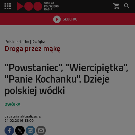
shopping_cart


SŁUCHAJ

Polskie Radio
Dwójka
Droga przez mąkę
"Powstaniec", "Wiercipiętka",
"Panie Kochanku". Dzieje
polskiej wódki
ostatnia aktualizacja:
21.02.2016 13:00