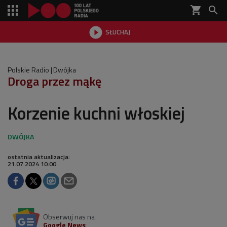
shopping_cart


SŁUCHAJ

Polskie Radio
Dwójka
Droga przez mąkę
Korzenie kuchni włoskiej
ostatnia aktualizacja:
21.07.2024 10:00
Obserwuj nas na
Google News