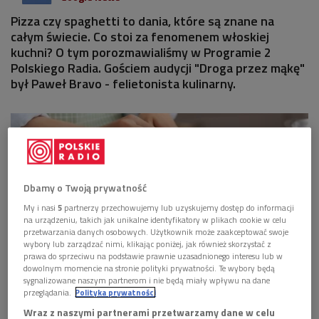
Pizza czy spaghetti to dania, które są znane na
całym świecie. Co stoi za fenomenem włoskiej
kuchni? O tym porozmawialiśmy w Programie 2
Polskiego Radia. Gościem audycji "Droga przez mąkę"
był Paweł Bravo - felietonista kulinarny.
Dbamy o Twoją prywatność
My i nasi
5
partnerzy przechowujemy lub uzyskujemy dostęp do informacji
na urządzeniu, takich jak unikalne identyfikatory w plikach cookie w celu
przetwarzania danych osobowych. Użytkownik może zaakceptować swoje
wybory lub zarządzać nimi, klikając poniżej, jak również skorzystać z
prawa do sprzeciwu na podstawie prawnie uzasadnionego interesu lub w
dowolnym momencie na stronie polityki prywatności. Te wybory będą
sygnalizowane naszym partnerom i nie będą miały wpływu na dane
Co stoi za fenomenem włoskiej kuchni?
Foto: Shutterstock/pixel-shot
przeglądania.
Polityka prywatności
Wraz z naszymi partnerami przetwarzamy dane w celu
Czy tradycja kulinarna buduje tożsamość narodową? Na jakiej