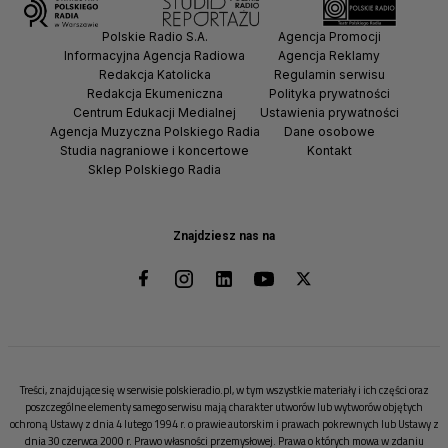
Polskie Radio S.A.
Agencja Promocji
Informacyjna Agencja Radiowa
Agencja Reklamy
Redakcja Katolicka
Regulamin serwisu
Redakcja Ekumeniczna
Polityka prywatności
Centrum Edukacji Medialnej
Ustawienia prywatności
Agencja Muzyczna Polskiego Radia
Dane osobowe
Studia nagraniowe i koncertowe
Kontakt
Sklep Polskiego Radia
Znajdziesz nas na
Treści, znajdujące się w serwisie polskieradio.pl, w tym wszystkie materiały i ich części oraz
poszczególne elementy samego serwisu mają charakter utworów lub wytworów objętych
ochroną Ustawy z dnia 4 lutego 1994 r. o prawie autorskim i prawach pokrewnych lub Ustawy z
dnia 30 czerwca 2000 r. Prawo własności przemysłowej. Prawa o których mowa w zdaniu