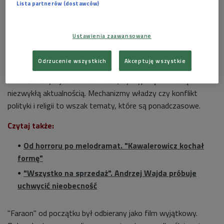
Lista partnerów (dostawców)
Kawalerowicza
To opowieść o młodym władcy, który wierzy, że może zmienić
Ustawienia zaawansowane
porządek świata i który stopniowo odkrywa, że ta realna
władza znajduje się gdzie indziej - w strukturach, w wiedzy, w
Odrzucenie wszystkich
Akceptuję wszystkie
tym, co niewidoczne. Choć od premiery filmu minęło już 60 lat,
do dziś fascynuje on rozmachem, dyscypliną formalną i
niezwykłą aktualnością. Mechanizmy władzy czy konflikt
polityki i religii to wszak tematy, które są ponadczasowe.
Czytaj także:
Od horroru po melodramat. "Kawalerowicz kochał
formę"
"Wszystko na sprzedaż". Andrzej Wajda próbuje
uchwycić nieobecność
"Faraon" od początku był odbierany jako film wyjątkowy.