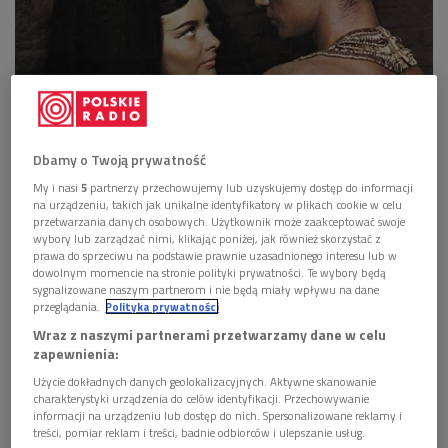
Dbamy o Twoją prywatność
Barbara Brylska i Jerzy Zelnik w filmie "Faraon" w reżyserii Jerzego
My i nasi
5
partnerzy przechowujemy lub uzyskujemy dostęp do informacji
Kawalerowicza
Foto: PAP/DPA
na urządzeniu, takich jak unikalne identyfikatory w plikach cookie w celu
przetwarzania danych osobowych. Użytkownik może zaakceptować swoje
>>> Posłuchaj audycji "O wszystkim z kulturą"
wybory lub zarządzać nimi, klikając poniżej, jak również skorzystać z
prawa do sprzeciwu na podstawie prawnie uzasadnionego interesu lub w
dowolnym momencie na stronie polityki prywatności. Te wybory będą
Są takie filmy, do których wraca się nie z nostalgii, tylko z
sygnalizowane naszym partnerom i nie będą miały wpływu na dane
potrzeby zrozumienia świata. Takim obrazem jest
przeglądania.
Polityka prywatności
niewątpliwie
"Faraon"
w reżyserii
Jerzego Kawalerowicza
Wraz z naszymi partnerami przetwarzamy dane w celu
-
jedna z najważniejszych adaptacji prozy
Bolesława Prusa
i
zapewnienia:
jednocześnie jedno z najbardziej przenikliwych studiów władzy
Użycie dokładnych danych geolokalizacyjnych. Aktywne skanowanie
charakterystyki urządzenia do celów identyfikacji. Przechowywanie
w polskim kinie.
informacji na urządzeniu lub dostęp do nich. Spersonalizowane reklamy i
treści, pomiar reklam i treści, badnie odbiorców i ulepszanie usług.
W 60. rocznicę premiery "Faraona" Jerzego