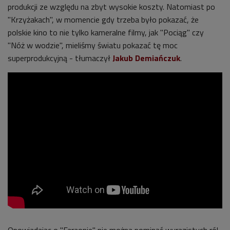
produkcji ze względu na zbyt wysokie koszty. Natomiast po
"Krzyżakach", w momencie gdy trzeba było pokazać, że
polskie kino to nie tylko kameralne filmy, jak "Pociąg" czy
"Nóż w wodzie", mieliśmy światu pokazać tę moc
superprodukcyjną - tłumaczył
Jakub Demiańczuk
.