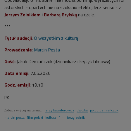
Opowiadając o "Faraonie" nie można pominąć wyrazistych ról
aktorskich - opartych nie na szukaniu efektu, lecz sensu - z
Jerzym Zelnikiem
i
Barbarą Brylską
na czele.
***
Tytuł audycji
:
O wszystkim z kulturą
Prowadzenie
:
Marcin Pesta
Gość:
Jakub Demiańczuk (dziennikarz i krytyk filmowy)
Data emisji
: 7.05.2026
Godz. emisji
: 19.10
pg
Zobacz więcej na temat:
jerzy kawalerowicz
dwójka
jakub demiańczuk
marcin pesta
film polski
kultura
film
jerzy zelnik