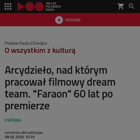
shopping_cart


SŁUCHAJ

Polskie Radio
Dwójka
O wszystkim z kulturą
Arcydzieło, nad którym
pracował filmowy dream
team. "Faraon" 60 lat po
premierze
ostatnia aktualizacja:
08.05.2026 10:39