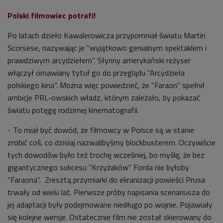
Polski filmowiec potrafi!
Po latach dzieło Kawalerowicza przypomniał światu Martin
Scorsese, nazywając je "wyjątkowo genialnym spektaklem i
prawdziwym arcydziełem". Słynny amerykański reżyser
włączył omawiany tytuł go do przeglądu "Arcydzieła
polskiego kina". Można więc powiedzieć, że "Faraon" spełnił
ambicje PRL-owskich władz, którym zależało, by pokazać
światu potęgę rodzimej kinematografii.
- To miał być dowód, że filmowcy w Polsce są w stanie
zrobić coś, co dzisiaj nazwalibyśmy blockbusterem. Oczywiście
tych dowodów było też trochę wcześniej, bo myślę, że bez
gigantycznego sukcesu "Krzyżaków" Forda
nie byłoby
"Faraona"
. Zresztą przymiarki do ekranizacji powieści Prusa
trwały od wielu lat. Pierwsze próby napisania scenariusza do
jej adaptacji
były podejmowane niedługo po wojnie
. Pojawiały
się kolejne wersje. Ostatecznie film nie został skierowany do