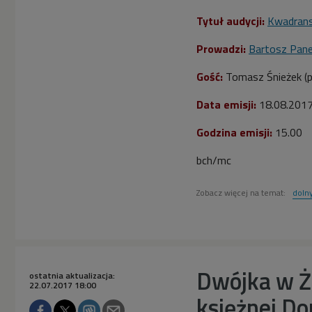
Tytuł audycji:
Kwadrans
Prowadzi:
Bartosz Pan
Gość:
Tomasz Śnieżek
(
Data emisji:
18
.08.201
Godzina emisji:
15.00
bch/mc
Zobacz więcej na temat:
dolny
Dwójka w Ż
ostatnia aktualizacja:
22.07.2017 18:00
księżnej Do