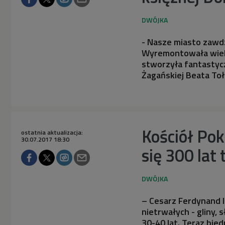
- Nasze miasto zawdz
Wyremontowała wiele
stworzyła fantastycz
Żagańskiej Beata Toł
Kościół Pok
ostatnia aktualizacja:
30.07.2017 18:30
się 300 lat
– Cesarz Ferdynand I
nietrwałych - gliny, 
30-40 lat. Teraz bie