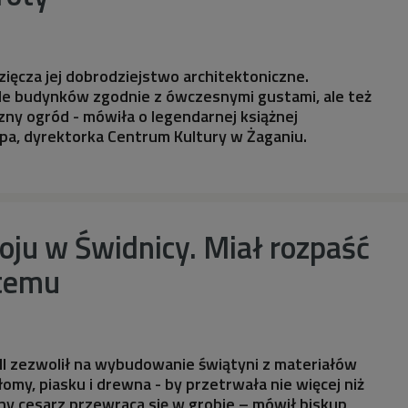
ięcza jej dobrodziejstwo architektoniczne.
 budynków zgodnie z ówczesnymi gustami, ale też
ny ogród - mówiła o legendarnej książnej
pa, dyrektorka Centrum Kultury w Żaganiu.
oju w Świdnicy. Miał rozpaść
 temu
II zezwolił na wybudowanie świątyni z materiałów
słomy, piasku i drewna - by przetrwała nie więcej niż
dny cesarz przewraca się w grobie – mówił biskup