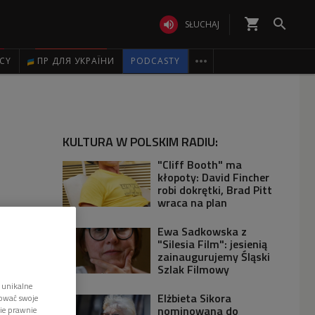
shopping_cart


SŁUCHAJ

ICY
ПР ДЛЯ УКРАЇНИ
PODCASTY
KULTURA W POLSKIM RADIU:
"Cliff Booth" ma
kłopoty: David Fincher
robi dokrętki, Brad Pitt
wraca na plan
Ewa Sadkowska z
"Silesia Film": jesienią
zainaugurujemy Śląski
Szlak Filmowy
 unikalne
Elżbieta Sikora
tować swoje
nominowana do
wie prawnie