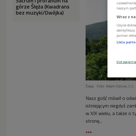
Sacrum i profanum na
uzasadnione
górze Ślęża (Kwadrans
naszym part
bez muzyki/Dwójka)
Wraz z na
Użycie dokła
identyfikacj
pomiar rekla
Lista part
Ustawieni
Ślęża
Foto: Adam Dziura, C.C
Nasz gość mówił o odwie
istniejącym niegdyś zamk
w XIX wieku, a także o 
stronę...
***