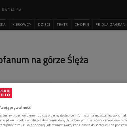
 RADIA SA
RKA
KIEROWCY
DZIECI
TEATR
CHOPIN
PR DLA ZAGRAN

ofanum na górze Ślęża
zed wiekami stanowił ośrodek pogańskiego kultu
ł w audycji "Kwadrans bez muzyki" przewodnik
Twoją prywatność
artnerzy przechowujemy lub uzyskujemy dostęp do informacji na urządzeniu, takich jak
ory w plikach cookie w celu przetwarzania danych osobowych. Użytkownik może zaakcep
arządzać nimi, klikając poniżej, jak również skorzystać z prawa do sprzeciwu na podsta