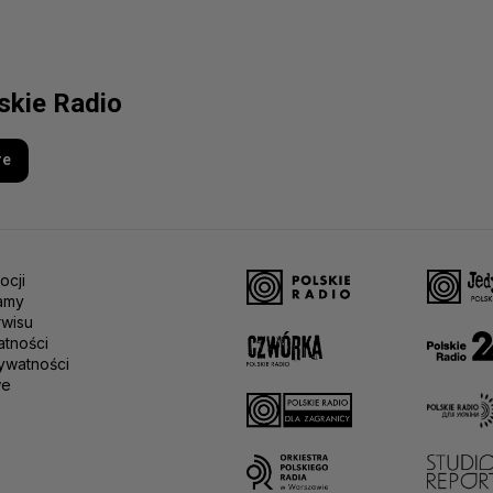
lskie Radio
re
ocji
amy
rwisu
atności
ywatności
we