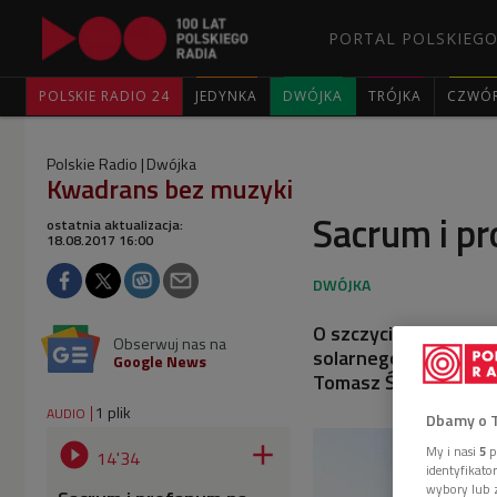
PORTAL POLSKIEGO
POLSKIE RADIO 24
JEDYNKA
DWÓJKA
TRÓJKA
CZWÓ
Polskie Radio
Dwójka
Kwadrans bez muzyki
Sacrum i pr
ostatnia aktualizacja:
18.08.2017 16:00
O szczycie, który pr
Obserwuj nas na
solarnego, opowiada
Google News
Tomasz Śnieżek.
1 plik
AUDIO
Dbamy o 


My i nasi
5
p
14'34
identyfikat
wybory lub z