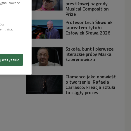
prestiżowej nagrody
sygnalizowane
Musical Composition
Prize
Profesor Lech Śliwonik
lów
laureatem tytułu
i treści,
Człowiek Słowa 2026
Szkoła, bunt i pierwsze
literackie próby Marka
Ławrynowicza
ę wszystkie
Flamenco jako opowieść
o tworzeniu. Rafaela
Carrasco: kreacja sztuki
to ciągły proces