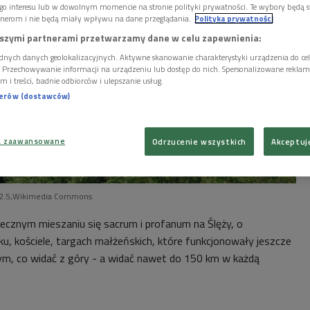
go interesu lub w dowolnym momencie na stronie polityki prywatności. Te wybory będą 
nerom i nie będą miały wpływu na dane przeglądania.
Polityka prywatności
szymi partnerami przetwarzamy dane w celu zapewnienia:
dnych danych geolokalizacyjnych. Aktywne skanowanie charakterystyki urządzenia do ce
i. Przechowywanie informacji na urządzeniu lub dostęp do nich. Spersonalizowane reklamy 
m i treści, badnie odbiorców i ulepszanie usług.
nerów (dostawców)
a zaawansowane
Odrzucenie wszystkich
Akceptuj
. 2.5,Wikimedia Commons
cznym mieszaniu się sacrum i profanum na Ślęży, o
u, kościele, targach małżeńskich, które funkcjonowały jeszcze
tym, co widać z góry - a widać nawet do 150 km w każdą