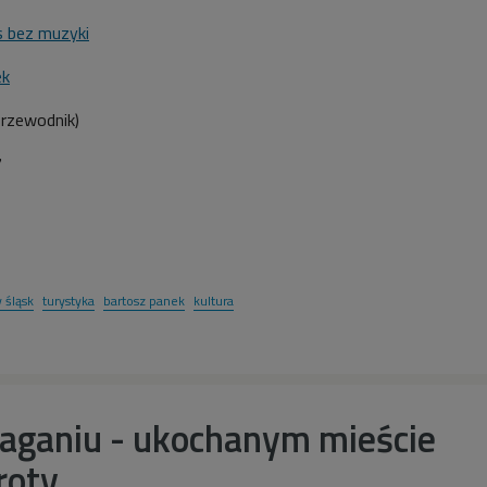
 bez muzyki
ek
przewodnik
)
7
 śląsk
turystyka
bartosz panek
kultura
aganiu - ukochanym mieście
roty