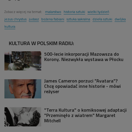
Zobacz więcej na temat:
malarstwo
historia sztuki
wielki tydzień
jezus chrystus
judasz
bożena fabiani
sztuka sakralna
dzieła sztuki
dwójka
kultura
KULTURA W POLSKIM RADIU:
500-lecie inkorporacji Mazowsza do
Korony. Niezwykła wystawa w Płocku
James Cameron porzuci "Avatara"?
Chcę opowiadać inne historie - mówi
reżyser
"Terra Kultura" o komiksowej adaptacji
"Przeminęło z wiatrem" Margaret
Mitchell