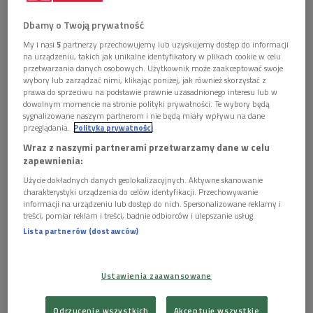
"Pocałunek Judasza" - XIV-wieczny fresk z kolegiaty w San Gimignano we
Dbamy o Twoją prywatność
Włoszech
Foto: Shutterstock/jorisvo
My i nasi
5
partnerzy przechowujemy lub uzyskujemy dostęp do informacji
na urządzeniu, takich jak unikalne identyfikatory w plikach cookie w celu
Bożena Fabiani jest doktorem historii, poetką i tłumaczką,
przetwarzania danych osobowych. Użytkownik może zaakceptować swoje
autorką wielu książek z historii kultury, m.in.: "Życie codzienne
wybory lub zarządzać nimi, klikając poniżej, jak również skorzystać z
prawa do sprzeciwu na podstawie prawnie uzasadnionego interesu lub w
na Zamku Królewskim w epoce Wazów", "Pompeje –
dowolnym momencie na stronie polityki prywatności. Te wybory będą
wykopaliska", "Rzym. Wędrówki z historią w tle", "Gawędy o
sygnalizowane naszym partnerom i nie będą miały wpływu na dane
sztuce sakralnej", "W kręgu sztuki", "Sztuka pisania nie tylko o
przeglądania.
Polityka prywatności
sztuce", "Ocalić sztukę. Włochy podczas drugiej wojny
Wraz z naszymi partnerami przetwarzamy dane w celu
zapewnienia:
światowej".
Użycie dokładnych danych geolokalizacyjnych. Aktywne skanowanie
Przez wiele lat popularyzowała wiedzę o sztukach pięknych i
charakterystyki urządzenia do celów identyfikacji. Przechowywanie
informacji na urządzeniu lub dostęp do nich. Spersonalizowane reklamy i
kulturze na antenie Programu II Polskiego Radia w cyklu
treści, pomiar reklam i treści, badnie odbiorców i ulepszanie usług.
audycji Ewy Prządki "W stronę sztuki". Tym razem tematy jej
Lista partnerów (dostawców)
gawęd przygotowanych na ten szczególny czas to:
Judasz w oczach malarzy,
Ustawienia zaawansowane
płótna grobowe Jezusa w świetle nowych ustaleń nauki
oraz
Odrzucenie wszystkich
Akceptuję wszystkie