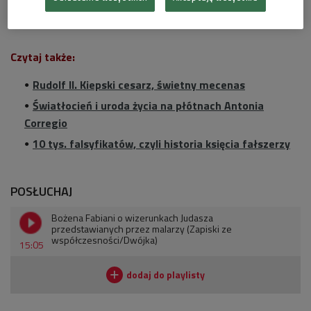
malarstwo nawiązujące do wydarzeń Wielkiego Piątku.
Czytaj także:
Rudolf II. Kiepski cesarz, świetny mecenas
Światłocień i uroda życia na płótnach Antonia
Corregio
10 tys. falsyfikatów, czyli historia księcia fałszerzy
POSŁUCHAJ
Bożena Fabiani o wizerunkach Judasza
przedstawianych przez malarzy (Zapiski ze
współczesności/Dwójka)
15:05