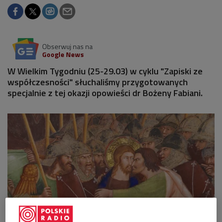
Obserwuj nas na
Google News
W Wielkim Tygodniu (25-29.03) w cyklu "Zapiski ze
współczesności" słuchaliśmy przygotowanych
specjalnie z tej okazji opowieści dr Bożeny Fabiani.