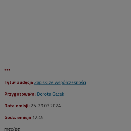
***
Tytuł audycji:
Zapiski ze współczesności
Przygotowała:
Dorota Gacek
Data emisji:
25
-29.03.2024
Godz. emisji:
12.45
mgc/pg