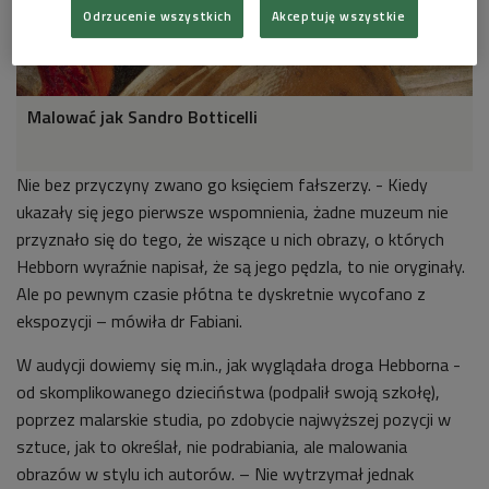
Odrzucenie wszystkich
Akceptuję wszystkie
Malować jak Sandro Botticelli
Nie bez przyczyny zwano go księciem fałszerzy. - Kiedy
ukazały się jego pierwsze wspomnienia, żadne muzeum nie
przyznało się do tego, że wiszące u nich obrazy, o których
Hebborn wyraźnie napisał, że są jego pędzla, to nie oryginały.
Ale po pewnym czasie płótna te dyskretnie wycofano z
ekspozycji – mówiła dr Fabiani.
W audycji dowiemy się m.in., jak wyglądała droga Hebborna -
od skomplikowanego dzieciństwa (podpalił swoją szkołę),
poprzez malarskie studia, po zdobycie najwyższej pozycji w
sztuce, jak to określał, nie podrabiania, ale malowania
obrazów w stylu ich autorów. – Nie wytrzymał jednak