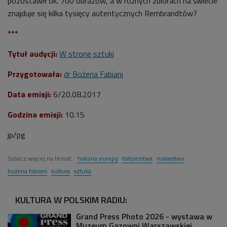
pozostawił ok. 700 obrazów, a w różnych zbiorach na świecie
znajduje się kilka tysięcy autentycznych Rembrandtów?
***
Tytuł audycji:
W stronę sztuki
Przygotowała:
dr Bożena Fabiani
Data emisji:
6/20
.08.2017
Godzina emisji:
10.15
jp/pg
Zobacz więcej na temat:
historia europy
fałszerstwa
malarstwo
bożena fabiani
kultura
sztuka
KULTURA W POLSKIM RADIU:
Grand Press Photo 2026 - wystawa w
Muzeum Gazowni Warszawskiej