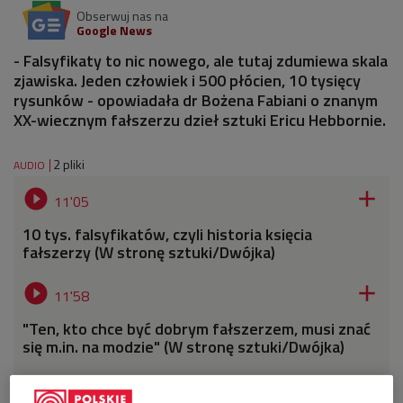
Obserwuj nas na
Google News
- Falsyfikaty to nic nowego, ale tutaj zdumiewa skala
zjawiska. Jeden człowiek i 500 płócien, 10 tysięcy
rysunków - opowiadała dr Bożena Fabiani o znanym
XX-wiecznym fałszerzu dzieł sztuki Ericu Hebbornie.
2 pliki
AUDIO


11'05
10 tys. falsyfikatów, czyli historia księcia
fałszerzy (W stronę sztuki/Dwójka)


11'58
"Ten, kto chce być dobrym fałszerzem, musi znać
się m.in. na modzie" (W stronę sztuki/Dwójka)