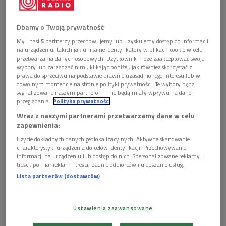
Dbamy o Twoją prywatność
My i nasi
5
partnerzy przechowujemy lub uzyskujemy dostęp do informacji
na urządzeniu, takich jak unikalne identyfikatory w plikach cookie w celu
przetwarzania danych osobowych. Użytkownik może zaakceptować swoje
wybory lub zarządzać nimi, klikając poniżej, jak również skorzystać z
prawa do sprzeciwu na podstawie prawnie uzasadnionego interesu lub w
dowolnym momencie na stronie polityki prywatności. Te wybory będą
sygnalizowane naszym partnerom i nie będą miały wpływu na dane
przeglądania.
Polityka prywatności
Wraz z naszymi partnerami przetwarzamy dane w celu
"Księżniczka Éboli", jeden z najsłynniejszych fałszywych obrazów w dziejach
zapewnienia:
sztuki
Foto: wikimedia/domena publiczna
Użycie dokładnych danych geolokalizacyjnych. Aktywne skanowanie
charakterystyki urządzenia do celów identyfikacji. Przechowywanie
informacji na urządzeniu lub dostęp do nich. Spersonalizowane reklamy i
treści, pomiar reklam i treści, badnie odbiorców i ulepszanie usług.
Lista partnerów (dostawców)
Ustawienia zaawansowane