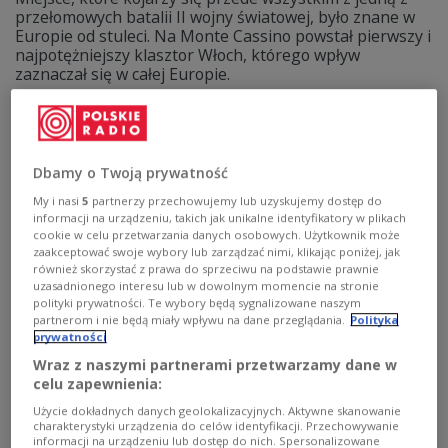
przełomowych batalii II wojny światowej, było znane w
Europie od stuleci. Na Monte Cassino powstał pierwszy i
najpotężniejszy klasztor Włoch, którego wpływ
zaznaczał się w całej Europie.
Zobacz więcej na temat:
Monte Cassino
II wojna światowa
Włochy
średniowiecze
chrześcijaństwo
architektura
Dbamy o Twoją prywatność
My i nasi
5
partnerzy przechowujemy lub uzyskujemy dostęp do
informacji na urządzeniu, takich jak unikalne identyfikatory w plikach
cookie w celu przetwarzania danych osobowych. Użytkownik może
zaakceptować swoje wybory lub zarządzać nimi, klikając poniżej, jak
również skorzystać z prawa do sprzeciwu na podstawie prawnie
uzasadnionego interesu lub w dowolnym momencie na stronie
polityki prywatności. Te wybory będą sygnalizowane naszym
partnerom i nie będą miały wpływu na dane przeglądania.
Polityka
prywatności
Wraz z naszymi partnerami przetwarzamy dane w
Art déco w służbie sacrum. Wystawa w
celu zapewnienia:
Muzeum Archidiecezji Warszawskiej
Użycie dokładnych danych geolokalizacyjnych. Aktywne skanowanie
charakterystyki urządzenia do celów identyfikacji. Przechowywanie
Geometryczne formy, elegancja i dekoracyjny rozmach
informacji na urządzeniu lub dostęp do nich. Spersonalizowane