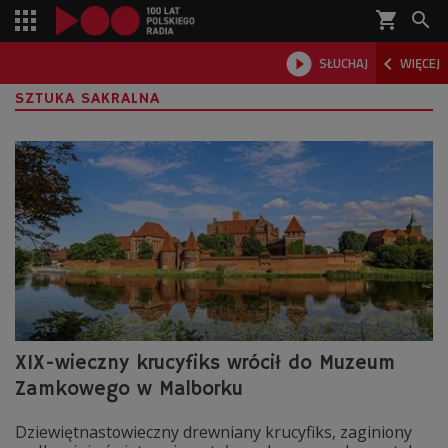
shopping_cart



SŁUCHAJ
WIĘCEJ

SZTUKA SAKRALNA
XIX-wieczny krucyfiks wrócił do Muzeum
Zamkowego w Malborku
Dziewiętnastowieczny drewniany krucyfiks, zaginiony