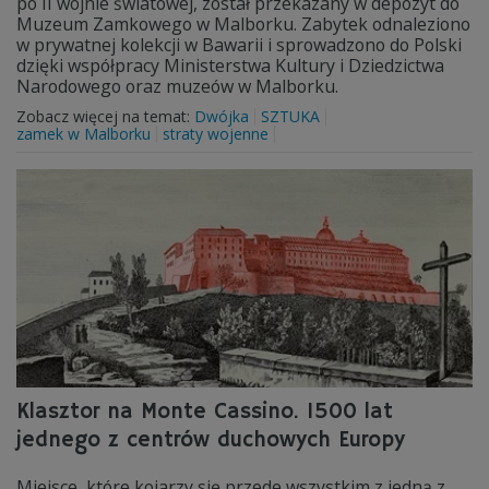
po II wojnie światowej, został przekazany w depozyt do
Muzeum Zamkowego w Malborku. Zabytek odnaleziono
w prywatnej kolekcji w Bawarii i sprowadzono do Polski
dzięki współpracy Ministerstwa Kultury i Dziedzictwa
Narodowego oraz muzeów w Malborku.
Zobacz więcej na temat:
Dwójka
SZTUKA
zamek w Malborku
straty wojenne
Klasztor na Monte Cassino. 1500 lat
jednego z centrów duchowych Europy
Miejsce, które kojarzy się przede wszystkim z jedną z