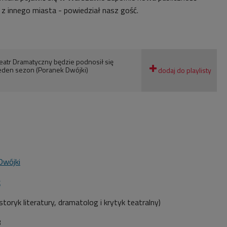
z innego miasta - powiedział nasz gość.
Teatr Dramatyczny będzie podnosił się
 jeden sezon (Poranek Dwójki)
Dwójki
k
storyk literatury, dramatolog i krytyk teatralny)
3