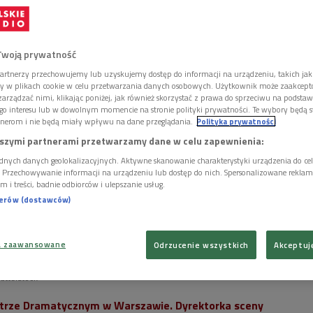
Twoją prywatność
artnerzy przechowujemy lub uzyskujemy dostęp do informacji na urządzeniu, takich jak
ory w plikach cookie w celu przetwarzania danych osobowych. Użytkownik może zaakcep
arządzać nimi, klikając poniżej, jak również skorzystać z prawa do sprzeciwu na podsta
go interesu lub w dowolnym momencie na stronie polityki prywatności. Te wybory będą 
nerom i nie będą miały wpływu na dane przeglądania.
Polityka prywatności
szymi partnerami przetwarzamy dane w celu zapewnienia:
dnych danych geolokalizacyjnych. Aktywne skanowanie charakterystyki urządzenia do ce
i. Przechowywanie informacji na urządzeniu lub dostęp do nich. Spersonalizowane reklamy 
m i treści, badnie odbiorców i ulepszanie usług.
nerów (dostawców)
a zaawansowane
Odrzucenie wszystkich
Akceptuj
Dramatycznym miasto stołeczne Warszawa zapowiedziało kontrolę w
hutterstock
atrze Dramatycznym w Warszawie. Dyrektorka sceny