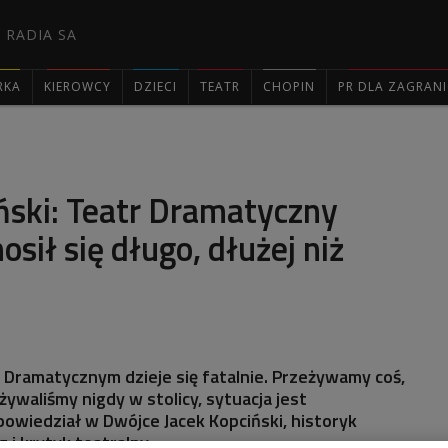
 RADIA SA
RKA
KIEROWCY
DZIECI
TEATR
CHOPIN
PR DLA ZAGRAN

ński: Teatr Dramatyczny
sił się długo, dłużej niż
n
e Dramatycznym dzieje się fatalnie. Przeżywamy coś,
ywaliśmy nigdy w stolicy, sytuacja jest
owiedział w Dwójce Jacek Kopciński, historyk
g i krytyk teatralny.