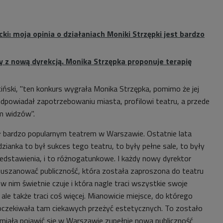
i: moja opinia o działaniach Moniki Strzępki jest bardzo
 z nową dyrekcją. Monika Strzępka proponuje terapię
ciński, "ten konkurs wygrała Monika Strzępka, pomimo że jej
odpowiadał zapotrzebowaniu miasta, profilowi teatru, a przede
m widzów".
ł bardzo popularnym teatrem w Warszawie. Ostatnie lata
zianka to był sukces tego teatru, to były pełne sale, to były
dstawienia, i to różnogatunkowe. I każdy nowy dyrektor
uszanować publiczność, która została zaproszona do teatru
 w nim świetnie czuje i która nagle traci wszystkie swoje
 ale także traci coś więcej. Mianowicie miejsce, do którego
oczekiwała tam ciekawych przeżyć estetycznych. To zostało
 miała pojawić się w Warszawie zupełnie nowa publiczność