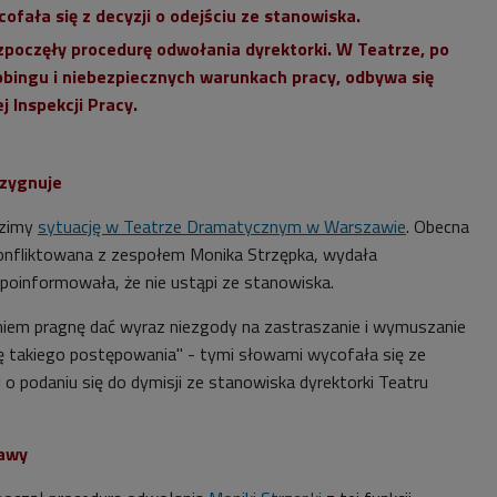
ofała się z decyzji o odejściu ze stanowiska.
poczęły procedurę odwołania dyrektorki. W Teatrze, po
bingu i niebezpiecznych warunkach pracy, odbywa się
 Inspekcji Pracy.
ezygnuje
dzimy
sytuację w Teatrze Dramatycznym w Warszawie
. Obecna
skonfliktowana z zespołem Monika Strzępka, wydała
poinformowała, że nie ustąpi ze stanowiska.
niem pragnę dać wyraz niezgody na zastraszanie i wymuszanie
uję takiego postępowania" - tymi słowami wycofała się ze
ji o podaniu się do dymisji ze stanowiska dyrektorki Teatru
zawy