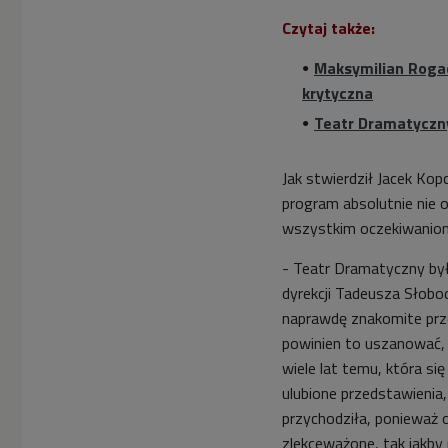
Czytaj także:
Maksymilian Rogack
krytyczna
Teatr Dramatyczny
Jak stwierdził Jacek Kop
program absolutnie nie 
wszystkim oczekiwanio
- Teatr Dramatyczny by
dyrekcji Tadeusza Słobod
naprawdę znakomite prze
powinien to uszanować, 
wiele lat temu, która się
ulubione przedstawienia,
przychodziła, ponieważ 
zlekceważone, tak jakby