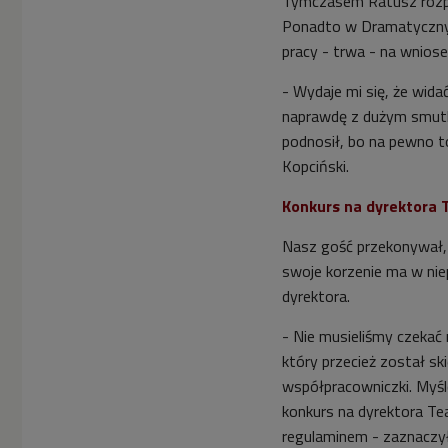
Tymczasem Ratusz rozp
Ponadto w Dramatycznym
pracy - trwa - na wnios
- Wydaje mi się, że wida
naprawdę z dużym smutk
podnosił, bo na pewno to
Kopciński.
Konkurs na dyrektora 
Nasz gość przekonywał,
swoje korzenie ma w ni
dyrektora.
- Nie musieliśmy czekać n
który przecież został sk
współpracowniczki. Myśl
konkurs na dyrektora T
regulaminem - zaznaczył