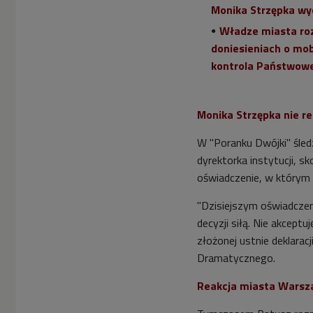
Monika Strzępka wyc
Władze miasta roz
doniesieniach o mob
kontrola Państwowej
Monika Strzępka nie r
W "Poranku Dwójki" śle
dyrektorka instytucji, 
oświadczenie, w którym 
"Dzisiejszym oświadcze
decyzji siłą. Nie akcept
złożonej ustnie deklarac
Dramatycznego.
Reakcja miasta Wars