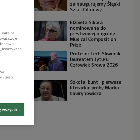
zainaugurujemy Śląski
Szlak Filmowy
Elżbieta Sikora
nominowana do
prestiżowej nagrody
 unikalne
Musical Composition
tować swoje
wie prawnie
Prize
sygnalizowane
Profesor Lech Śliwonik
laureatem tytułu
Człowiek Słowa 2026
lów
i treści,
Szkoła, bunt i pierwsze
literackie próby Marka
Ławrynowicza
ę wszystkie