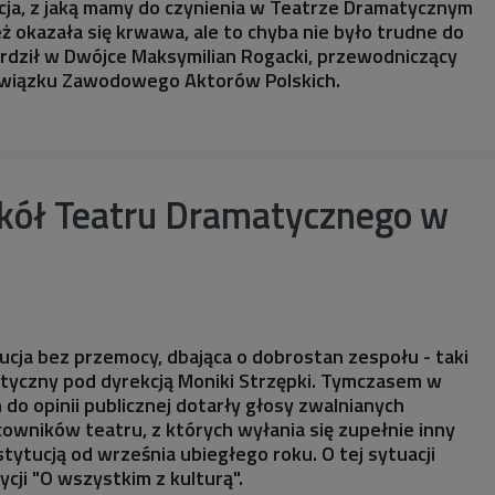
cja, z jaką mamy do czynienia w Teatrze Dramatycznym
 okazała się krwawa, ale to chyba nie było trudne do
rdził w Dwójce Maksymilian Rogacki, przewodniczący
wiązku Zawodowego Aktorów Polskich.
okół Teatru Dramatycznego w
ucja bez przemocy, dbająca o dobrostan zespołu - taki
atyczny pod dyrekcją Moniki Strzępki. Tymczasem w
 do opinii publicznej dotarły głosy zwalnianych
cowników teatru, z których wyłania się zupełnie inny
tytucją od września ubiegłego roku. O tej sytuacji
cji "O wszystkim z kulturą".