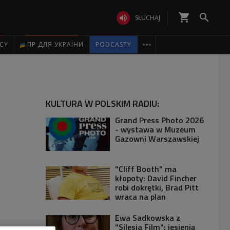
shopping_cart


SŁUCHAJ

ICY
ПР ДЛЯ УКРАЇНИ
PODCASTY
KULTURA W POLSKIM RADIU:
Grand Press Photo 2026
- wystawa w Muzeum
Gazowni Warszawskiej
"Cliff Booth" ma
kłopoty: David Fincher
robi dokrętki, Brad Pitt
wraca na plan
Ewa Sadkowska z
"Silesia Film": jesienią