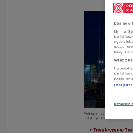
Dbamy o 
My i nasi
5
p
identyfikat
wybory lub z
uzasadnione
naszym part
Wraz z na
Użycie dokła
identyfikacj
pomiar rekla
Lista part
Ustawieni
Pełniące nadzór nad Teatrem 
instytucji
Foto: Sriya Pixels/S
Trwa kryzys w Te