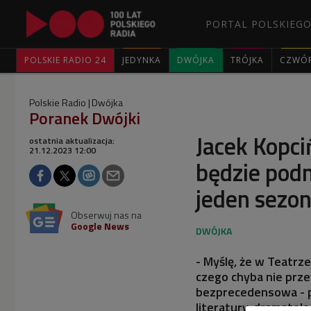
PORTAL POLSKIEGO
POLSKIE RADIO 24
JEDYNKA
DWÓJKA
TRÓJKA
CZWÓ
Polskie Radio
Dwójka
Poranek Dwójki
Jacek Kopci
ostatnia aktualizacja:
21.12.2023 12:00
będzie podno
jeden sezo
Obserwuj nas na
Google News
- Myślę, że w Teatrz
czego chyba nie przeż
bezprecedensowa - p
literatury, dramatolo