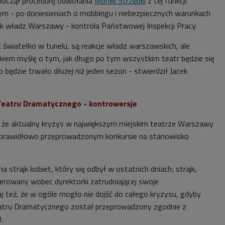
oczął procedurę odwołania
Moniki Strzępki
z tej funkcji.
 - po doniesieniach o mobbingu i niebezpiecznych warunkach
ek władz Warszawy - kontrola Państwowej Inspekcji Pracy.
ć światełko w tunelu, są reakcje władz warszawskich, ale
iem myślę o tym, jak długo po tym wszystkim teatr będzie się
 będzie trwało dłużej niż jeden sezon - stwierdził Jacek
Teatru Dramatycznego - kontrowersje
 że aktualny kryzys w największym miejskim teatrze Warszawy
eprawidłowo przeprowadzonym konkursie na stanowisko
a strajk kobiet, który się odbył w ostatnich dniach; strajk,
ierowany wobec dyrektorki zatrudniającej swoje
ę też, że w ogóle mogło nie dojść do całego kryzysu, gdyby
eatru Dramatycznego został przeprowadzony zgodnie z
.