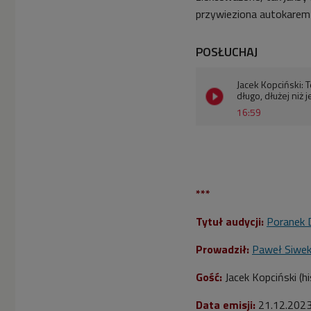
przywieziona autokarem 
POSŁUCHAJ
Jacek Kopciński: 
długo, dłużej niż
16:59
***
Tytuł audycji:
Poranek 
Prowadził:
Paweł Siwe
Gość:
Jacek Kopciński (hi
Data emisji:
21.12.202