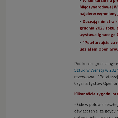
W konkursie na pr
Międzynarodowej Wys
najpierw wyłoniony 
Decyzją ministra k
grudnia 2023 roku, 
wystawa Ignacego C
"Powtarzajcie za m
udziałem Open Group
Pod koniec grudnia ogł
Sztuki w Wenecji w 2024
rezerwowy - "Powtarzajci
Czyż i artystów Open Gr
Kilkanaście tygodni p
- Gdy w połowie zeszłego
oświadczenie, że gdyby 
gotowi, żeby go realizow