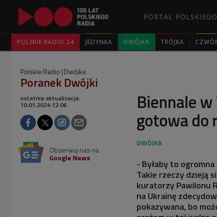
PORTAL POLSKIEGO
POLSKIE RADIO 24
JEDYNKA
DWÓJKA
TRÓJKA
CZWÓ
Polskie Radio
Dwójka
Poranek Dwójki
Biennale w 
ostatnia aktualizacja:
10.01.2024 12:06
gotowa do r
Obserwuj nas na
Google News
- Byłaby to ogromna 
Takie rzeczy dzieją s
kuratorzy Pawilonu R
na Ukrainę zdecydowa
pokazywana, bo może 