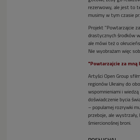
rezerwowy, ale jest to 
musimy w tym czasie prz
Projekt "Powtarzajcie za
drastycznych środków wi
ale mówi też o okrucień
Nie wyobrażam więc sobi
"Powtarzajcie za mną 
Artyści Open Group sfil
regionów Ukrainy do obo
wspomnieniami i wiedzą
doświadczenie bycia świ
– popularnej rozrywki m
przeboje, ale wystrzały,
śmiercionośnej broni.
POSŁUCHAJ