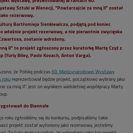
ojekt wystawy, prezentowanej w ramach 60.
tawy Sztuki w Wenecji, "Powtarzajcie za mną II" został
jako rezerwowy.
ultury Bartłomieja Sienkiewicza, podjętą pod koniec
to właśnie projekt rezerwowy, a nie pierwotnie zwycięska
zwartosa, zostanie wdrożony.
ną II" to projekt zgłoszony przez kuratorkę Martę Czyż z
 (Yuriy Biley, Pavlo Kovach, Anton Varga).
oszono, że Polskę podczas
60. Międzynarodowej Wystawy
 roku
reprezentował będzie projekt, początkowo wybrany jako
e za mną II". Jest on
wynikiem wieloletniej współpracy Marty
oup.
rzygotowań do Biennale
 roku zgłosiliśmy się do konkursu, podpisaliśmy takie
nasz projekt został wyłoniony jako rezerwowy, jesteśmy
ać. To było duże szczęście, że wchodzimy jako ten projekt