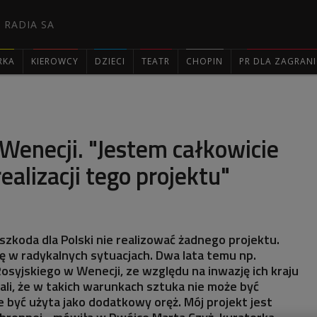
 RADIA SA
RKA
KIEROWCY
DZIECI
TEATR
CHOPIN
PR DLA ZAGRAN

Wenecji. "Jestem całkowicie
ealizacji tego projektu"
szkoda dla Polski nie realizować żadnego projektu.
ię w radykalnych sytuacjach. Dwa lata temu np.
osyjskiego w Wenecji, ze względu na inwazję ich kraju
li, że w takich warunkach sztuka nie może być
być użyta jako dodatkowy oręż. Mój projekt jest