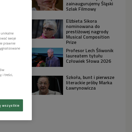
zainaugurujemy Śląski
Szlak Filmowy
Elżbieta Sikora
nominowana do
prestiżowej nagrody
 unikalne
Musical Composition
tować swoje
Prize
wie prawnie
sygnalizowane
Profesor Lech Śliwonik
laureatem tytułu
Człowiek Słowa 2026
lów
i treści,
Szkoła, bunt i pierwsze
literackie próby Marka
Ławrynowicza
ę wszystkie