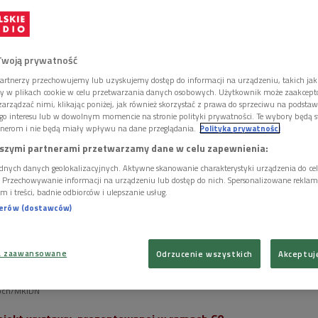
bronnej - mówiła w Dwójce Marta Czyż, kuratorka
e za mną II".
Twoją prywatność
artnerzy przechowujemy lub uzyskujemy dostęp do informacji na urządzeniu, takich jak
ory w plikach cookie w celu przetwarzania danych osobowych. Użytkownik może zaakcep
arządzać nimi, klikając poniżej, jak również skorzystać z prawa do sprzeciwu na podsta
go interesu lub w dowolnym momencie na stronie polityki prywatności. Te wybory będą 
nerom i nie będą miały wpływu na dane przeglądania.
Polityka prywatności
szymi partnerami przetwarzamy dane w celu zapewnienia:
dnych danych geolokalizacyjnych. Aktywne skanowanie charakterystyki urządzenia do ce
i. Przechowywanie informacji na urządzeniu lub dostęp do nich. Spersonalizowane reklamy 
m i treści, badnie odbiorców i ulepszanie usług.
nerów (dostawców)
a zaawansowane
Odrzucenie wszystkich
Akceptuj
loch/MKiDN