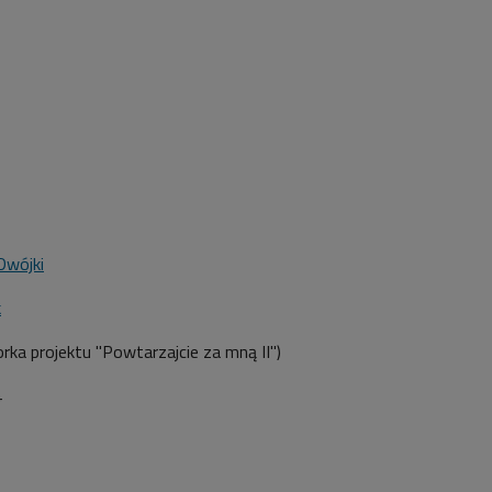
Dwójki
k
rka projektu "Powtarzajcie za mną II")
4