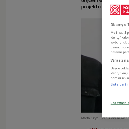
orężem w tej walce o
projektu "Powtarzajci
Dbamy o 
My i nasi
5
p
identyfikat
wybory lub z
uzasadnione
naszym part
Wraz z na
Użycie dokła
identyfikacj
pomiar rekla
Lista part
Ustawieni
Marta Czyż
Foto: Danuta Mat