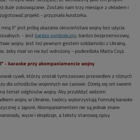
też duże zobowiązanie. Zostało nam trzy miesiące z okładem i
ygotować projekt - przyznała kuratorka.
 mną II" jest próbą ukazania okrucieństwa wojny bez użycia
zualnych. - Jest
bardzo symboliczny
, bardzo bezprzemocowy,
stwie wojny. Jest też pewnym gestem solidarności z Ukrainą.
e, żeby miał on nie być wdrożony - podkreślała Marta Czyż.
II" - karaoke przy akompaniamencie wojny
mowali
cywili, którzy zostali tymczasowo przesiedleni z różnych
zu dla uchodźców wojennych we Lwowie. Dzielą się oni swoimi
 na temat odgłosów wojny. Aby przybliżyć widzom
adkiem wojny w Ukrainie, twórcy wykorzystują formułę karaoke
uzycznej z Japonii. Akompaniamentem nie są jednak znane
 kanonady, wycie i eksplozje, a teksty stanowią opisy