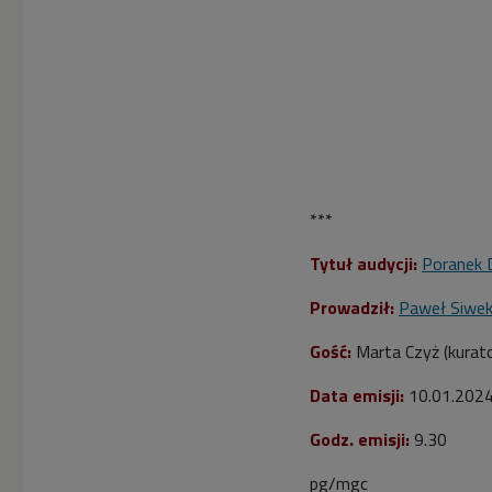
***
Tytuł audycji:
Poranek 
Prowadził:
Paweł Siwe
Gość:
Marta Czyż (kurato
Data emisji:
10.01.202
Godz. emisji:
9.30
pg/mgc