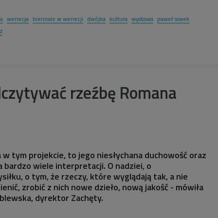
ka
wenecja
biennale w wenecji
dwójka
kultura
wystawa
paweł siwek
ż
 odczytywać rzeźbę Romana
ba w tym projekcie, to jego niesłychana duchowość oraz
a bardzo wiele interpretacji. O nadziei, o
łku, o tym, że rzeczy, które wyglądają tak, a nie
enić, zrobić z nich nowe dzieło, nową jakość - mówiła
lewska, dyrektor Zachęty.