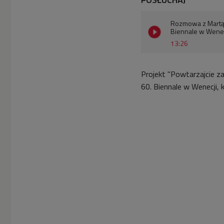
Rozmowa z Martą C
Biennale w Wenec
13:26
Projekt
"Powtarzajcie za
60. Biennale w Wenecji, 