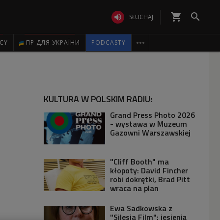
shopping_cart


SŁUCHAJ

ICY
ПР ДЛЯ УКРАЇНИ
PODCASTY
KULTURA W POLSKIM RADIU:
Grand Press Photo 2026
- wystawa w Muzeum
Gazowni Warszawskiej
"Cliff Booth" ma
kłopoty: David Fincher
robi dokrętki, Brad Pitt
wraca na plan
Ewa Sadkowska z
"Silesia Film": jesienią