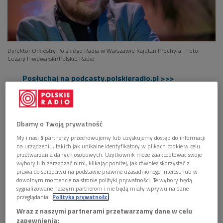
Dyrektor Orkiestry Polskiego Radia w Warszawie Kajetan Prochyra
Foto:
Cezary Piwowarski/Polskie Radio
Posłuchaj na podcasty.polskieradio.pl >>>
Podczas jubileuszowego koncertu "4/10/100 + 1 = ∞", który
odbędzie się w Studiu Polskiego Radia im. Witolda
Lutosławskiego, zabrzmi pięć nowych kompozycji autorstwa
Dbamy o Twoją prywatność
Wojciecha Błażewicza, Hanny Kulenty, Leny Michajłów,
My i nasi
5
partnerzy przechowujemy lub uzyskujemy dostęp do informacji
na urządzeniu, takich jak unikalne identyfikatory w plikach cookie w celu
Grażyny Pstrokońskiej-Nawratil i Marty Ptaszyńskiej. Będzie
przetwarzania danych osobowych. Użytkownik może zaakceptować swoje
to jednak dopiero początek jubileuszowego sezonu, w trakcie
wybory lub zarządzać nimi, klikając poniżej, jak również skorzystać z
którego usłyszymy prawykonania utworów kolejnych sześciu
prawa do sprzeciwu na podstawie prawnie uzasadnionego interesu lub w
dowolnym momencie na stronie polityki prywatności. Te wybory będą
kompozytorów.
sygnalizowane naszym partnerom i nie będą miały wpływu na dane
przeglądania.
Polityka prywatności
Czytaj także:
Wraz z naszymi partnerami przetwarzamy dane w celu
zapewnienia: