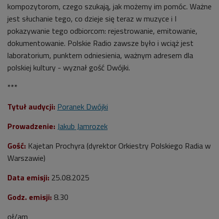
kompozytorom, czego szukają, jak możemy im pomóc. Ważne
jest słuchanie tego, co dzieje się teraz w muzyce i I
pokazywanie tego odbiorcom: rejestrowanie, emitowanie,
dokumentowanie. Polskie Radio zawsze było i wciąż jest
laboratorium, punktem odniesienia, ważnym adresem dla
polskiej kultury - wyznał gość Dwójki.
***
Tytuł audycji:
Poranek Dwójki
Prowadzenie:
Jakub Jamrozek
Gość:
Kajetan Prochyra (dyrektor
Orkiestry Polskiego Radia w
Warszawie)
Data emisji:
25.08.2025
Godz. emisji:
8.30
oł/am