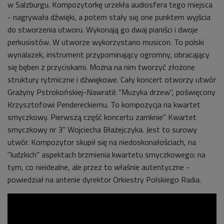
w Salzburgu. Kompozytorkę urzekła audiosfera tego miejsca
- nagrywała dźwięki, a potem stały się one punktem wyjścia
do stworzenia utworu. Wykonają go dwaj pianiści i dwoje
perkusistów. W utworze wykorzystano musicon. To polski
wynalazek, instrument przypominający ogromny, obracający
się bęben z przyciskami. Można na nim tworzyć złożone
struktury rytmiczne i dźwiękowe. Cały koncert otworzy utwór
Grażyny Pstrokońskiej-Nawratil: "Muzyka drzew", poświęcony
Krzysztofowi Pendereckiemu. To kompozycja na kwartet
smyczkowy. Pierwszą część koncertu zamknie" Kwartet
smyczkowy nr 3" Wojciecha Błażejczyka. Jest to surowy
utwór. Kompozytor skupił się na niedoskonałościach, na
"ludzkich" aspektach brzmienia kwartetu smyczkowego: na
tym, co nieidealne, ale przez to właśnie autentyczne -
powiedział na antenie dyrektor
Orkiestry Polskiego Radia
.