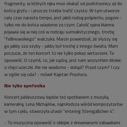
fragmenty, w których ręka musi skakać od podstrunnicy aż do
końca gryfu - i jeszcze trzeba trafić czysto. W tym utworze
cały czas narasta tempo, jest jakiś rodzaj pośpiechu, pogoni -
tylko nie do końca wiadomo za czym. Całość spina klamra:
pojawia się w niej coś w rodzaju surrealistycznego, trochę
"felliniowskiego" walczyka. Marcin powiedział, że słyszy się
go jakby zza szyby - jakby był trochę z innego świata. Mam
poczucie, że ten koncert to nie tylko pokaz wirtuozerii. To
opowieść. O czymś, co, jak sądzę, jest nam wszystkim bliskie:
o chęci ucieczki. Ale nie wiadomo - dokąd? Przed czym? I czy
w ogóle się uda? - mówił Kajetan Prochyra.
Nie tylko symfonika
Koncert jubileuszowy będzie też spotkaniem z muzyką
kameralną. Lena Michajłów, najmłodsza wśród kompozytorów
w tym cyklu, stworzyła utwór "entering Sterngäßchen 4".
- To muzyczna opowieść o sklepie z drewnianymi zabawkami