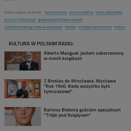
Zobacz więcej na temat:
hanna kulenty
lena michajłów
marta ptaszyńska
wojciech błażejczyk
grażyna pstrokońska-nawratil
orkiestra polskiego radia w warszawie
dwójka
muzyka współczesna
kultura
KULTURA W POLSKIM RADIU:
Alberto Manguel: jestem zakorzeniony
w moich książkach
Z Breslau do Wrocławia. Wystawa
"Rok 1946. Kiedy wszystko było
tymczasowe"
Bartosz Bielenia gościem specjalnym
"Trójki pod Księżycem"