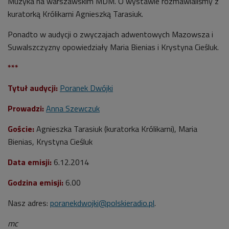
Muzyka na warszawskim MDM. O wystawie rozmawialiśmy z
kuratorką Królikarni Agnieszką Tarasiuk.
Ponadto w audycji o zwyczajach adwentowych Mazowsza i
Suwalszczyzny opowiedziały Maria Bienias i Krystyna Cieśluk.
***
Tytuł audycji:
Poranek Dwójki
Prowadzi:
Anna Szewczuk
Goście:
Agnieszka Tarasiuk (kuratorka Królikarni), Maria
Bienias, Krystyna Cieśluk
Data emisji:
6.12.2014
Godzina emisji:
6.00
Nasz adres:
poranekdwojki@polskieradio.pl
.
mc