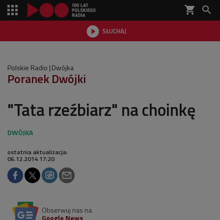
shopping_cart


SŁUCHAJ

Polskie Radio
Dwójka
Poranek Dwójki
"Tata rzeźbiarz" na choinkę
ostatnia aktualizacja:
06.12.2014 17:20
Obserwuj nas na
Google News