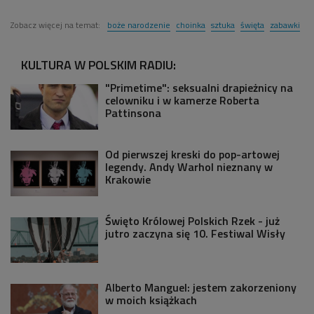
Zobacz więcej na temat:
boże narodzenie
choinka
sztuka
święta
zabawki
KULTURA W POLSKIM RADIU:
"Primetime": seksualni drapieżnicy na
celowniku i w kamerze Roberta
Pattinsona
Od pierwszej kreski do pop-artowej
legendy. Andy Warhol nieznany w
Krakowie
Święto Królowej Polskich Rzek - już
jutro zaczyna się 10. Festiwal Wisły
Alberto Manguel: jestem zakorzeniony
w moich książkach