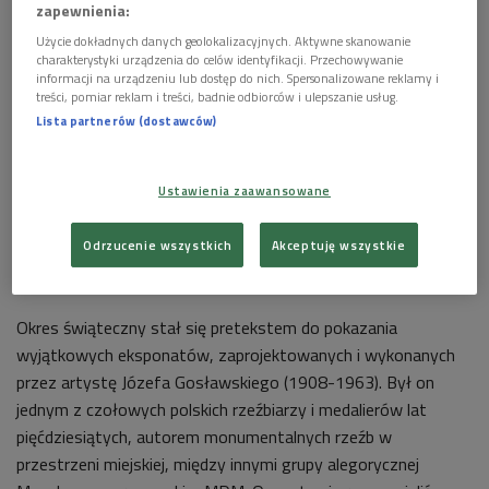
zapewnienia:
Użycie dokładnych danych geolokalizacyjnych. Aktywne skanowanie
charakterystyki urządzenia do celów identyfikacji. Przechowywanie
informacji na urządzeniu lub dostęp do nich. Spersonalizowane reklamy i
treści, pomiar reklam i treści, badnie odbiorców i ulepszanie usług.
Lista partnerów (dostawców)
Ustawienia zaawansowane
Odrzucenie wszystkich
Akceptuję wszystkie
Choć własnoręczne tworzenie dekoracji świątecznych było kiedyś popularne,
misterne eksponaciki prezentowane na wystawie wyróżnia wyraźny ślad ręki
artysty rzeźbiarza
Foto: mat. prasowe
Okres świąteczny stał się pretekstem do pokazania
wyjątkowych eksponatów, zaprojektowanych i wykonanych
przez artystę Józefa Gosławskiego (1908-1963). Był on
jednym z czołowych polskich rzeźbiarzy i medalierów lat
pięćdziesiątych, autorem monumentalnych rzeźb w
przestrzeni miejskiej, między innymi grupy alegorycznej