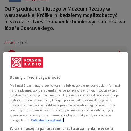
Od 7 grudnia do 1 lutego w Muzeum Rzeźby w
warszawskiej Królikarni będziemy mogli zobaczyć
blisko czterdzieści zabawek choinkowych autorstwa
Józefa Gosławskiego.
2 pliki
AUDIO


05'44
Agnieszką Tarasiuk o wystawie "Tata rzeźbiarz" w
Królikarni (Poranek Dwójki)
Dbamy o Twoją prywatność


07'01
My i nasi
5
partnerzy przechowujemy lub uzyskujemy dostęp do informacji
na urządzeniu, takich jak unikalne identyfikatory w plikach cookie w celu
Maria Bienias i Krystyna Cieśluk o zwyczajach
przetwarzania danych osobowych. Użytkownik może zaakceptować swoje
wybory lub zarządzać nimi, klikając poniżej, jak również skorzystać z
adwentowych Mazowsza i Suwalszczyzny
prawa do sprzeciwu na podstawie prawnie uzasadnionego interesu lub w
(Poranek Dwójki)
dowolnym momencie na stronie polityki prywatności. Te wybory będą
sygnalizowane naszym partnerom i nie będą miały wpływu na dane
przeglądania.
Polityka prywatności
Wraz z naszymi partnerami przetwarzamy dane w celu