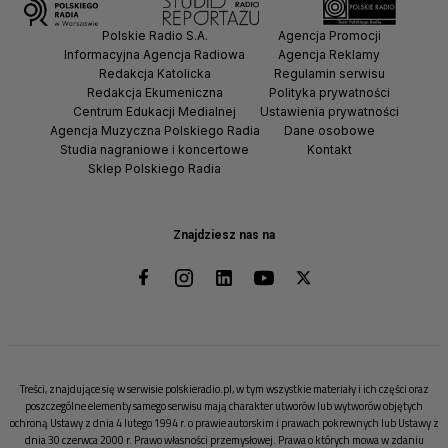
Polskie Radio S.A.
Agencja Promocji
Informacyjna Agencja Radiowa
Agencja Reklamy
Redakcja Katolicka
Regulamin serwisu
Redakcja Ekumeniczna
Polityka prywatności
Centrum Edukacji Medialnej
Ustawienia prywatności
Agencja Muzyczna Polskiego Radia
Dane osobowe
Studia nagraniowe i koncertowe
Kontakt
Sklep Polskiego Radia
Znajdziesz nas na
Treści, znajdujące się w serwisie polskieradio.pl, w tym wszystkie materiały i ich części oraz
poszczególne elementy samego serwisu mają charakter utworów lub wytworów objętych
ochroną Ustawy z dnia 4 lutego 1994 r. o prawie autorskim i prawach pokrewnych lub Ustawy z
dnia 30 czerwca 2000 r. Prawo własności przemysłowej. Prawa o których mowa w zdaniu