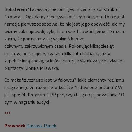
Bohaterem "Latawca z betonu" jest inżynier - konstruktor
falowca. - Oglądamy rzeczywistość jego oczyma. To nie jest
narracja pierwszoosobowa, to nie jest jego opowieść, ale my
wiemy tak naprawdę tyle, ile on wie. I dowiadujemy się razem
z nim, że poruszamy się w jakimś bardzo
dziwnym,
zakrzywionym czasie. Pokonując kilkadziesiąt
metrów, pokonujemy czasem kilka lat i trafiamy już w
zupełnie inną epokę, w której on czuje się niezwykle dziwnie -
tłumaczy
Monika Milewska.
Co metafizycznego jest w falowcu? Jakie elementy realizmu
magicznego znalazły się w książce
"Latawiec z betonu"?
W
jaki sposób Program 2 PR przyczynił się do jej powstania? O
tym w nagraniu audycji.
***
Prowadzi:
Bartosz Panek