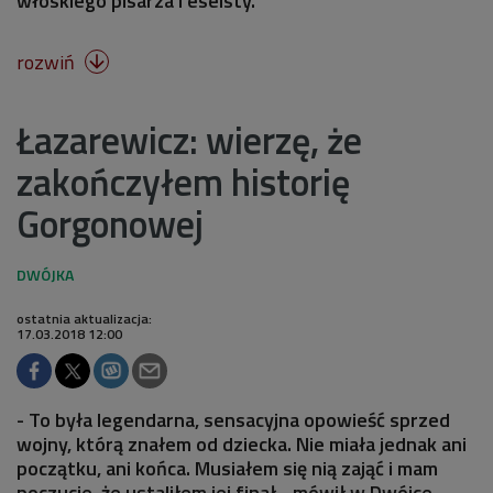
włoskiego pisarza i eseisty.
rozwiń

Łazarewicz: wierzę, że
zakończyłem historię
Gorgonowej
ostatnia aktualizacja:
17.03.2018 12:00
- To była legendarna, sensacyjna opowieść sprzed
wojny, którą znałem od dziecka. Nie miała jednak ani
początku, ani końca. Musiałem się nią zająć i mam
poczucie, że ustaliłem jej finał - mówił w Dwójce