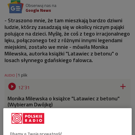
Obserwuj nas na
Google News
- Straszono mnie, że tam mieszkają bardzo dziwni
ludzie, którzy zasadzają się w okolicy niczym pająki
polujące na dzieci. Myślę, że coś z tego irracjonalnego
lęku, połączonego też z różnymi innymi legendami
miejskimi, zostało we mnie - mówiła Monika
Milewska, autorka książki "Latawiec z betonu" o
losach słynnego gdańskiego falowca.
1 plik
AUDIO


12'31
Monika Milewska o książce "Latawiec z betonu"
(Wybieram Dwójkę)
Dbamy o Twoją prywatność