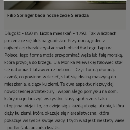
Filip Springer bada nocne życie Sieradza
Długość - 860 m. Liczba mieszkań - 1792. Tak w liczbach
prezentuje się blok na gdańskim Przymorzu, jeden z
najbardziej charakterystycznych obiektów tego typu w
Polsce. Jego forma może przypominać węża lub falę morską,
która przybija do brzegu. Dla
Monika Milewskiej falowiec stał
się natomiast latawcem z betonu. - Czyli formą ułomną,
czymś, co powinno wzlecieć, stać się idealną maszyną do
mieszkania, a ciąży ku ziemi. Te dwa aspekty: niezwykłej,
nowoczesnej architektury i wspaniałego pomysłu na dom,
który ma jednoczyć wszystkie klasy społeczne, taka
utopijnna wizja i to, co dzieje się z każdą utopią; utopia, która
ciąży ku ziemi, która okazuje się nierealistyczna, która
pokazuje wszystie swoje wady. I tych wad jest niestety wiele
- podkreślała autorka książki.