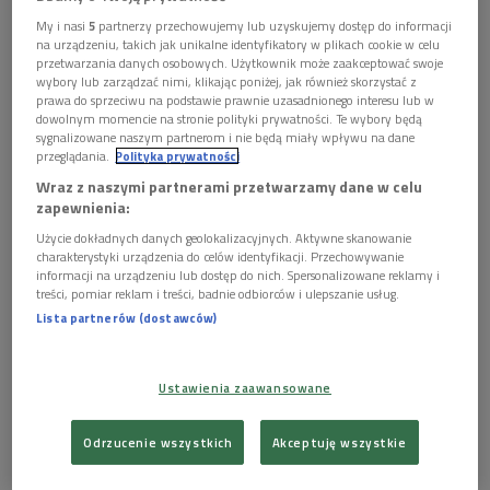
My i nasi
5
partnerzy przechowujemy lub uzyskujemy dostęp do informacji
na urządzeniu, takich jak unikalne identyfikatory w plikach cookie w celu
przetwarzania danych osobowych. Użytkownik może zaakceptować swoje
wybory lub zarządzać nimi, klikając poniżej, jak również skorzystać z
prawa do sprzeciwu na podstawie prawnie uzasadnionego interesu lub w
dowolnym momencie na stronie polityki prywatności. Te wybory będą
sygnalizowane naszym partnerom i nie będą miały wpływu na dane
przeglądania.
Polityka prywatności
Wraz z naszymi partnerami przetwarzamy dane w celu
zapewnienia:
Okładka książki "Latawiec z betonu"
Foto: materiały prasowe
Użycie dokładnych danych geolokalizacyjnych. Aktywne skanowanie
charakterystyki urządzenia do celów identyfikacji. Przechowywanie
informacji na urządzeniu lub dostęp do nich. Spersonalizowane reklamy i
treści, pomiar reklam i treści, badnie odbiorców i ulepszanie usług.
Lista partnerów (dostawców)
Ustawienia zaawansowane
Odrzucenie wszystkich
Akceptuję wszystkie