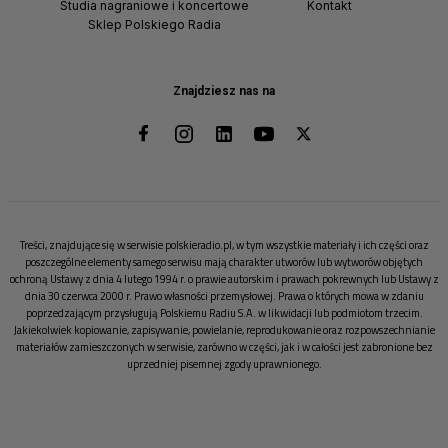
Studia nagraniowe i koncertowe
Kontakt
Sklep Polskiego Radia
Znajdziesz nas na
Treści, znajdujące się w serwisie polskieradio.pl, w tym wszystkie materiały i ich części oraz
poszczególne elementy samego serwisu mają charakter utworów lub wytworów objętych
ochroną Ustawy z dnia 4 lutego 1994 r. o prawie autorskim i prawach pokrewnych lub Ustawy z
dnia 30 czerwca 2000 r. Prawo własności przemysłowej. Prawa o których mowa w zdaniu
poprzedzającym przysługują Polskiemu Radiu S.A. w likwidacji lub podmiotom trzecim.
Jakiekolwiek kopiowanie, zapisywanie, powielanie, reprodukowanie oraz rozpowszechnianie
materiałów zamieszczonych w serwisie, zarówno w części, jak i w całości jest zabronione bez
uprzedniej pisemnej zgody uprawnionego.