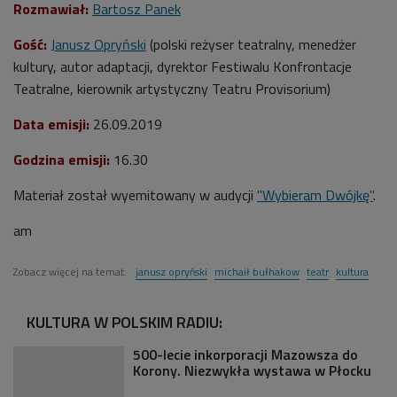
Rozmawiał:
Bartosz Panek
Gość:
Janusz Opryński
(
polski reżyser teatralny, menedżer
kultury, autor adaptacji, dyrektor Festiwalu Konfrontacje
Teatralne, kierownik artystyczny Teatru Provisorium)
Data emisji:
26.09.2019
Godzina emisji:
16.30
Materiał został wyemitowany w audycji
"Wybieram Dwójkę"
.
am
Zobacz więcej na temat:
janusz opryński
michaił bułhakow
teatr
kultura
KULTURA W POLSKIM RADIU:
500-lecie inkorporacji Mazowsza do
Korony. Niezwykła wystawa w Płocku