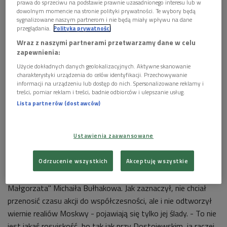
prawa do sprzeciwu na podstawie prawnie uzasadnionego interesu lub w
dowolnym momencie na stronie polityki prywatności. Te wybory będą
sygnalizowane naszym partnerom i nie będą miały wpływu na dane
przeglądania.
Polityka prywatności
Wraz z naszymi partnerami przetwarzamy dane w celu
zapewnienia:
Użycie dokładnych danych geolokalizacyjnych. Aktywne skanowanie
charakterystyki urządzenia do celów identyfikacji. Przechowywanie
informacji na urządzeniu lub dostęp do nich. Spersonalizowane reklamy i
treści, pomiar reklam i treści, badnie odbiorców i ulepszanie usług.
Lista partnerów (dostawców)
Afisz spektaklu "Mistrz i Małgorzata" w reż. Janusza Opryńskiego
Foto: Mat.
Ustawienia zaawansowane
prasowe
Odrzucenie wszystkich
Akceptuję wszystkie
Janusz Opryński przygotował w Teatrze Dramatycznym w
Opolu premierę spektaklu na podstawie powieści "Mistrz i
Małgorzata" Michaiła Bułhakowa. Jak zaznaczył, nie chciał
przenosić czasu akcji do współczesności, ale i nie odtworzył
wiernie realiów Moskwy - pojawiają się tylko jej ślady. - To nie
jest jakaś rosyjskość, bo tak jak przy Dostojewskim, ja raczej