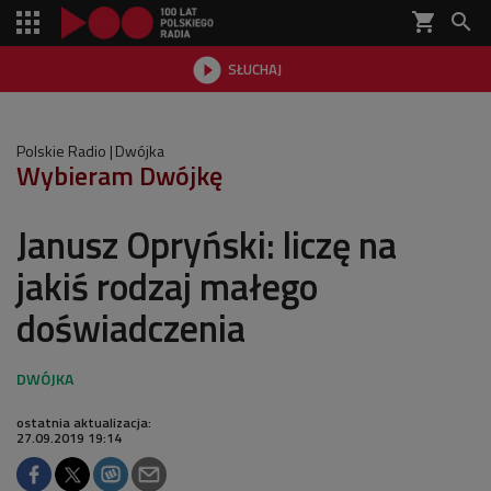
shopping_cart


SŁUCHAJ

Polskie Radio
Dwójka
Wybieram Dwójkę
Janusz Opryński: liczę na
jakiś rodzaj małego
doświadczenia
ostatnia aktualizacja:
27.09.2019 19:14