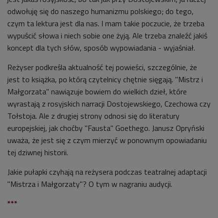
odwołuję się do naszego humanizmu polskiego; do tego,
czym ta lektura jest dla nas. I mam takie poczucie, że trzeba
wypuścić słowa i niech sobie one żyją. Ale trzeba znaleźć jakiś
koncept dla tych słów, sposób wypowiadania - wyjaśniał.
Reżyser podkreśla aktualność tej powieści, szczególnie, że
jest to książka, po którą czytelnicy chętnie sięgają. "Mistrz i
Małgorzata" nawiązuje bowiem do wielkich dzieł, które
wyrastają z rosyjskich narracji Dostojewskiego, Czechowa czy
Tołstoja. Ale z drugiej strony odnosi się do literatury
europejskiej, jak choćby "Fausta" Goethego. Janusz Opryński
uważa, że jest się z czym mierzyć w ponownym opowiadaniu
tej dziwnej historii.
Jakie pułapki czyhają na reżysera podczas teatralnej adaptacji
"Mistrza i Małgorzaty"? O tym w nagraniu audycji.
***