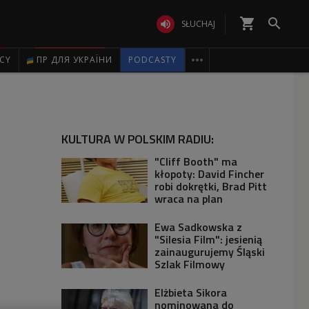
shopping_cart


SŁUCHAJ

ICY
ПР ДЛЯ УКРАЇНИ
PODCASTY
KULTURA W POLSKIM RADIU:
"Cliff Booth" ma
kłopoty: David Fincher
robi dokrętki, Brad Pitt
wraca na plan
Ewa Sadkowska z
"Silesia Film": jesienią
zainaugurujemy Śląski
Szlak Filmowy
Elżbieta Sikora
nominowana do