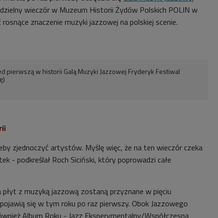
dzielny wieczór w Muzeum Historii Żydów Polskich POLIN w
rosnące znaczenie muzyki jazzowej na polskiej scenie.
ed pierwszą w historii Galą Muzyki Jazzowej Fryderyk Festiwal
ę)
ii
żeby zjednoczyć artystów. Myślę więc, że na ten wieczór czeka
tek - podkreślał Roch Siciński, który poprowadzi całe
la płyt z muzyką jazzową zostaną przyznane w pięciu
h pojawią się w tym roku po raz pierwszy. Obok Jazzowego
ównież
Album Roku - Jazz Eksperymentalny/Współczesna