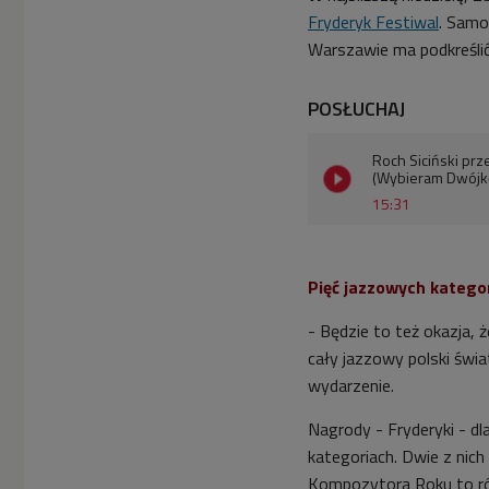
Fryderyk Festiwal
. Samo
Warszawie ma podkreślić 
POSŁUCHAJ
Roch Siciński prz
(Wybieram Dwójk
15:31
Pięć jazzowych kategor
- Będzie to też okazja, 
cały jazzowy polski świa
wydarzenie.
Nagrody - Fryderyki - d
kategoriach. Dwie z nic
Kompozytora Roku to r