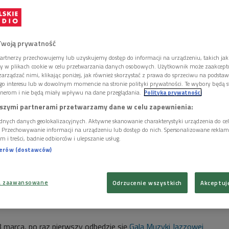
2.
Twoją prywatność
artnerzy przechowujemy lub uzyskujemy dostęp do informacji na urządzeniu, takich jak
ory w plikach cookie w celu przetwarzania danych osobowych. Użytkownik może zaakcep
arządzać nimi, klikając poniżej, jak również skorzystać z prawa do sprzeciwu na podsta
go interesu lub w dowolnym momencie na stronie polityki prywatności. Te wybory będą 
nerom i nie będą miały wpływu na dane przeglądania.
Polityka prywatności
szymi partnerami przetwarzamy dane w celu zapewnienia:
dnych danych geolokalizacyjnych. Aktywne skanowanie charakterystyki urządzenia do ce
i. Przechowywanie informacji na urządzeniu lub dostęp do nich. Spersonalizowane reklamy 
m i treści, badnie odbiorców i ulepszanie usług.
nerów (dostawców)
a zaawansowane
Odrzucenie wszystkich
Akceptuj
 Festiwal w Muzeum POLIN poprowadzi Roch Siciński (C)
Foto: Cezary
23 marca, po raz pierwszy odbędzie się
Gala Muzyki Jazzowej