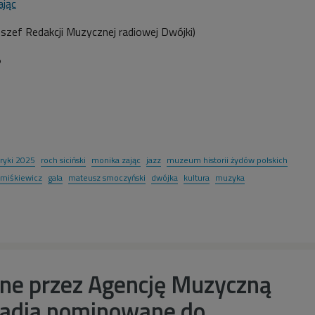
ając
eszef Redakcji Muzycznej radiowej Dwójki
)
5
ryki 2025
roch siciński
monika zając
jazz
muzeum historii żydów polskich
 miśkiewicz
gala
mateusz smoczyński
dwójka
kultura
muzyka
ne przez Agencję Muzyczną
Radia nominowane do