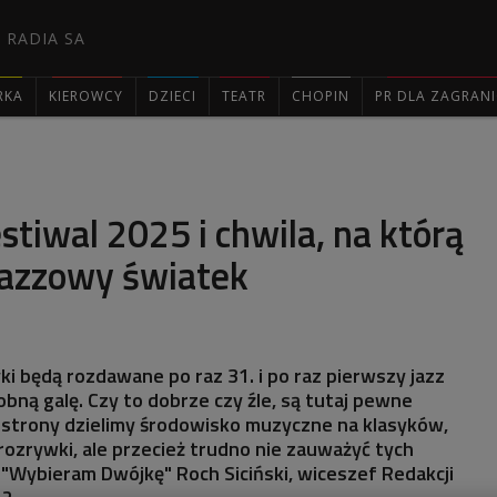
 RADIA SA
RKA
KIEROWCY
DZIECI
TEATR
CHOPIN
PR DLA ZAGRAN

stiwal 2025 i chwila, na którą
jazzowy światek
ki będą rozdawane po raz 31. i po raz pierwszy jazz
obną galę. Czy to dobrze czy źle, są tutaj pewne
j strony dzielimy środowisko muzyczne na klasyków,
rozrywki, ale przecież trudno nie zauważyć tych
"Wybieram Dwójkę" Roch Siciński, wiceszef Redakcji