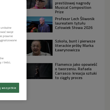
prestiżowej nagrody
Musical Composition
Prize
Profesor Lech Śliwonik
laureatem tytułu
Człowiek Słowa 2026
 unikalne
tować swoje
wie prawnie
sygnalizowane
Szkoła, bunt i pierwsze
literackie próby Marka
Ławrynowicza
lów
i treści,
Flamenco jako opowieść
o tworzeniu. Rafaela
Carrasco: kreacja sztuki
to ciągły proces
ę wszystkie