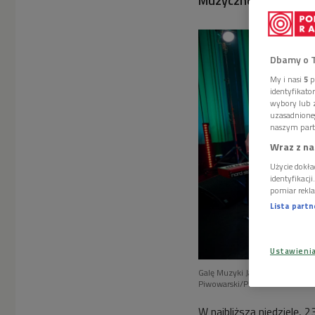
Muzycznej Programu 
Dbamy o 
My i nasi
5
p
identyfikat
wybory lub z
uzasadnione
naszym part
Wraz z na
Użycie dokła
identyfikacj
pomiar rekla
Lista part
Ustawieni
Galę Muzyki Jazzowej Fryderyk
Piwowarski/PR
W najbliższą niedzielę, 