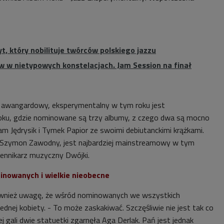
yt, który nobilituje twórców polskiego jazzu
 w nietypowych konstelacjach. Jam Session na finał
j awangardowy, eksperymentalny w tym roku jest
oku, gdzie nominowane są trzy albumy, z czego dwa są mocno
m Jędrysik i Tymek Papior ze swoimi debiutanckimi krążkami.
 Szymon Zawodny, jest najbardziej mainstreamowy w tym
iennikarz muzyczny Dwójki.
inowanych i wielkie nieobecne
również uwagę, że wśród nominowanych we wszystkich
 jednej kobiety. - To może zaskakiwać. Szczęśliwie nie jest tak co
ej gali dwie statuetki zgarnęła Aga Derlak. Pań jest jednak