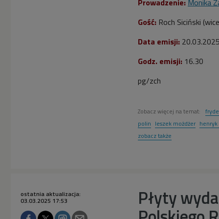
Prowadzenie:
Monika Z
Gość:
Roch Siciński (wic
Data emisji:
20.03
.202
Godz. emisji:
16.30
pg/zch
Zobacz więcej na temat:
fryde
polin
leszek możdżer
henryk
zobacz także
Płyty wyda
ostatnia aktualizacja:
03.03.2025 17:53
Polskiego 