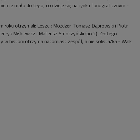
ernie mało do tego, co dzieje się na rynku fonograficznym -
ym roku otrzymali: Leszek Możdżer, Tomasz Dąbrowski i Piotr
 Henryk Miśkiewicz i Mateusz Smoczyński (po 2). Złotego
y w historii otrzyma natomiast zespół, a nie solista/ka - Walk