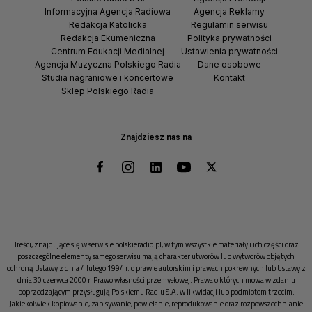
Informacyjna Agencja Radiowa
Agencja Reklamy
Redakcja Katolicka
Regulamin serwisu
Redakcja Ekumeniczna
Polityka prywatności
Centrum Edukacji Medialnej
Ustawienia prywatności
Agencja Muzyczna Polskiego Radia
Dane osobowe
Studia nagraniowe i koncertowe
Kontakt
Sklep Polskiego Radia
Znajdziesz nas na
Treści, znajdujące się w serwisie polskieradio.pl, w tym wszystkie materiały i ich części oraz
poszczególne elementy samego serwisu mają charakter utworów lub wytworów objętych
ochroną Ustawy z dnia 4 lutego 1994 r. o prawie autorskim i prawach pokrewnych lub Ustawy z
dnia 30 czerwca 2000 r. Prawo własności przemysłowej. Prawa o których mowa w zdaniu
poprzedzającym przysługują Polskiemu Radiu S.A. w likwidacji lub podmiotom trzecim.
Jakiekolwiek kopiowanie, zapisywanie, powielanie, reprodukowanie oraz rozpowszechnianie