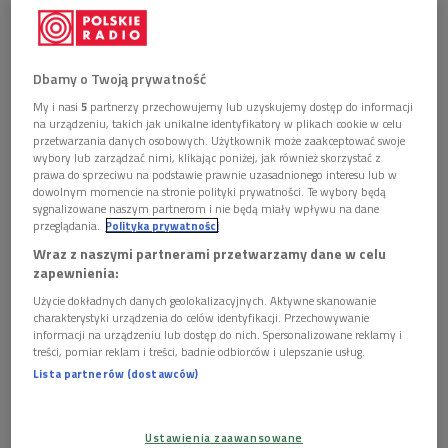
Dbamy o Twoją prywatność
Mikro festiwal z makro artystami - tak wydarzenie reklamuje jego
My i nasi
5
partnerzy przechowujemy lub uzyskujemy dostęp do informacji
pomysłodawca i dyrektor artystyczny, Marek Pospieszalski (na zdj.)
Foto:
na urządzeniu, takich jak unikalne identyfikatory w plikach cookie w celu
Krzysztof Świeżak/PR
przetwarzania danych osobowych. Użytkownik może zaakceptować swoje
wybory lub zarządzać nimi, klikając poniżej, jak również skorzystać z
>>> Posłuchaj rozmowy w audycji "Wybieram
prawa do sprzeciwu na podstawie prawnie uzasadnionego interesu lub w
dowolnym momencie na stronie polityki prywatności. Te wybory będą
Dwójkę"
sygnalizowane naszym partnerom i nie będą miały wpływu na dane
przeglądania.
Polityka prywatności
Kolejna, trzecia już odsłona wydarzenia rozpocznie się
22
Wraz z naszymi partnerami przetwarzamy dane w celu
kwietnia
. W programie jedni
z najciekawszych twórców
zapewnienia:
polskiej muzyki współczesnej
. Każdy wieczór będzie miał
Użycie dokładnych danych geolokalizacyjnych. Aktywne skanowanie
swojego bohatera z niepowtarzalną muzyczną opowieścią w
charakterystyki urządzenia do celów identyfikacji. Przechowywanie
informacji na urządzeniu lub dostęp do nich. Spersonalizowane reklamy i
bardzo intymnej, solowej odsłonie.
treści, pomiar reklam i treści, badnie odbiorców i ulepszanie usług.
Lista partnerów (dostawców)
Wypełnić ciszę pomiędzy muzycznymi fajerwerkami
- w Krakowie mamy całą masę wspaniałych festiwali muzyki
Ustawienia zaawansowane
nowej, które mają bogate programy: Sacrum Profanum,