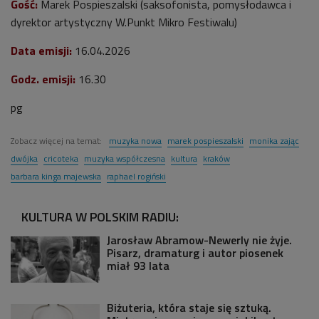
Gość:
Marek Pospieszalski (saksofonista, pomysłodawca i
dyrektor artystyczny W.Punkt Mikro Festiwalu)
Data emisji:
16.04.2026
Godz. emisji:
16.30
pg
Zobacz więcej na temat:
muzyka nowa
marek pospieszalski
monika zając
dwójka
cricoteka
muzyka współczesna
kultura
kraków
barbara kinga majewska
raphael rogiński
KULTURA W POLSKIM RADIU:
Jarosław Abramow-Newerly nie żyje.
Pisarz, dramaturg i autor piosenek
miał 93 lata
Biżuteria, która staje się sztuką.