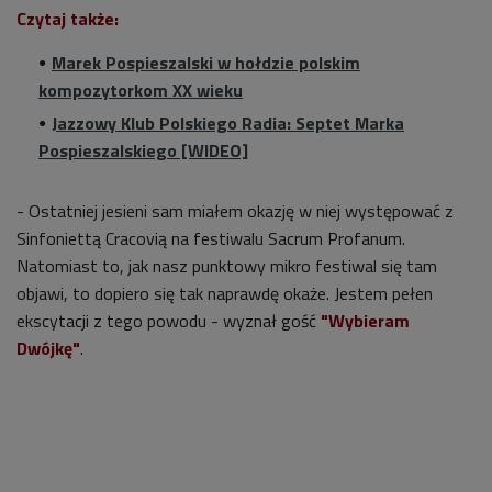
Czytaj także:
Marek Pospieszalski w hołdzie polskim
kompozytorkom XX wieku
Jazzowy Klub Polskiego Radia: Septet Marka
Pospieszalskiego [WIDEO]
- O
statniej jesieni
sam m
iałem okazję
w niej występować z
Sinfoniettą Cracovią
na festiwalu Sacrum Profanum
.
Natomiast to, jak nasz punktowy mikro festiwal się tam
objawi, to dopiero się tak naprawdę okaże. Jestem pełen
ekscytacji z tego powodu - wyznał gość
"Wybieram
Dwójkę"
.