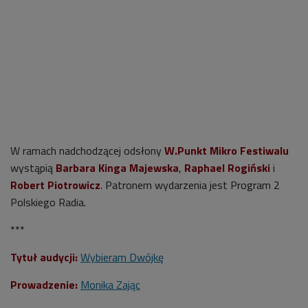
W ramach nadchodzącej odsłony
W.Punkt Mikro Festiwalu
wystąpią
Barbara Kinga Majewska
,
Raphael Rogiński
i
Robert Piotrowicz
. Patronem wydarzenia jest Program 2
Polskiego Radia.
***
Tytuł audycji:
Wybieram Dwójkę
Prowadzenie:
Monika Zając