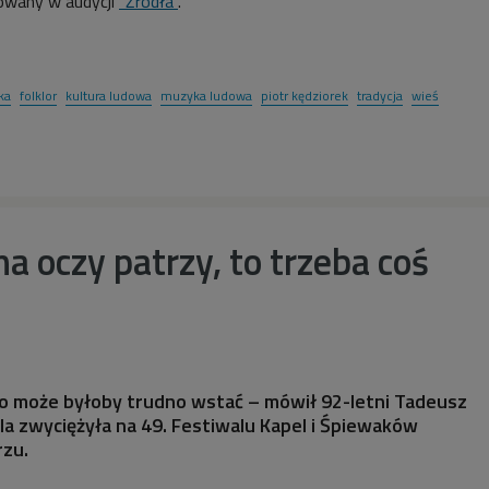
owany w audycji
"Źródła"
.
ka
folklor
kultura ludowa
muzyka ludowa
piotr kędziorek
tradycja
wieś
na oczy patrzy, to trzeba coś
 to może byłoby trudno wstać – mówił 92-letni Tadeusz
la zwyciężyła na 49. Festiwalu Kapel i Śpiewaków
zu.