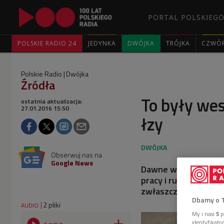
PORTAL POLSKIEGO
POLSKIE RADIO 24
JEDYNKA
DWÓJKA
TRÓJKA
CZWÓ
Polskie Radio
Dwójka
Źródła
To były wes
ostatnia aktualizacja:
27.01.2016 15:50
łzy
Obserwuj nas na
Google News
Dawne wiejskie wesel
pracy i rutyny. - To
zwłaszcza panna mło
Dbamy o 
2 pliki
AUDIO
My i nasi
5
p
identyfikat