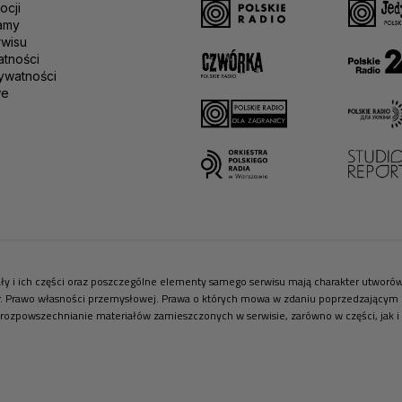
ocji
amy
rwisu
atności
ywatności
we
riały i ich części oraz poszczególne elementy samego serwisu mają charakter utwor
r. Prawo własności przemysłowej. Prawa o których mowa w zdaniu poprzedzającym pr
 rozpowszechnianie materiałów zamieszczonych w serwisie, zarówno w części, jak i