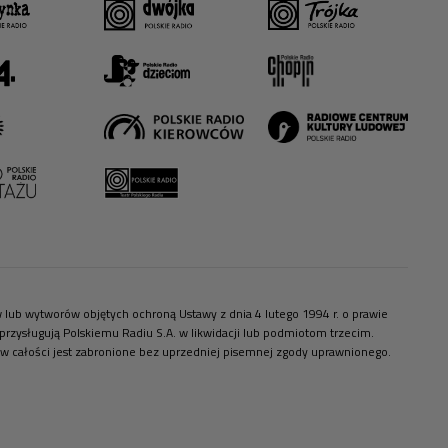
ów lub wytworów objętych ochroną Ustawy z dnia 4 lutego 1994 r. o prawie
zysługują Polskiemu Radiu S.A. w likwidacji lub podmiotom trzecim.
 w całości jest zabronione bez uprzedniej pisemnej zgody uprawnionego.