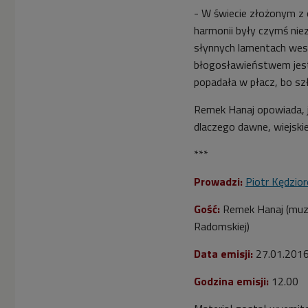
- W świecie złożonym z 
harmonii były czymś nie
słynnych lamentach wese
błogosławieństwem jest
popadała w płacz, bo szła
Remek Hanaj opowiada, ja
dlaczego dawne, wiejski
***
Prowadzi:
Piotr Kędzior
Gość:
Remek Hanaj (muzy
Radomskiej)
Data emisji:
27.01.2016
Godzina emisji:
12.00