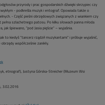
odgłosów przyrody i prac gospodarskich dźwięki skrzypiec czy
zwykłym - podkreśla muzyk i entograf. Opowiada także o
lnych. - Część pieśni obrzędowych związanych z wiankiem czy
 pełna szlachetnego patosu. Po kilku słowach panna młoda
, jak śpiewano, "pod Jasia pięście" – wyjaśnia.
k to kiedyś "tancerz rządził muzykantami" i próbuje wyjaśnić,
e obrzędy współcześnie zanikły.
ek
k, etnograf), Justyna Górska-Streicher (Muzeum Wsi
, 3.02.2016