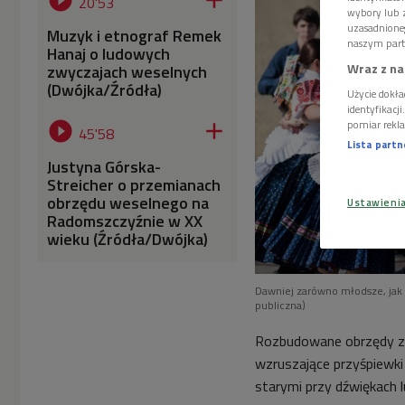


20'53
wybory lub z
uzasadnione
Muzyk i etnograf Remek
naszym part
Hanaj o ludowych
Wraz z na
zwyczajach weselnych
(Dwójka/Źródła)
Użycie dokła
identyfikacj
pomiar rekla


45'58
Lista part
Justyna Górska-
Streicher o przemianach
obrzędu weselnego na
Ustawieni
Radomszczyźnie w XX
wieku (Źródła/Dwójka)
Dawniej zarówno młodsze, jak 
publiczna)
Rozbudowane obrzędy zwi
wzruszające przyśpiewki 
starymi przy dźwiękach 