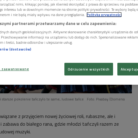
arządzać nimi, klikając poniżej, jak również skorzystać z prawa do sprzeciwu na podsta
go interesu lub w dowolnym momencie na stronie polityki prywatności. Te wybory będą 
nerom i nie będą miały wpływu na dane przeglądania.
Polityka prywatności
szymi partnerami przetwarzamy dane w celu zapewnienia:
dnych danych geolokalizacyjnych. Aktywne skanowanie charakterystyki urządzenia do ce
i. Przechowywanie informacji na urządzeniu lub dostęp do nich. Spersonalizowane reklamy 
m i treści, badnie odbiorców i ulepszanie usług.
nerów (dostawców)
a zaawansowane
Odrzucenie wszystkich
Akceptuj
i starsze pokolenie tańczyło te same, ludowe tańce
Foto: Pixabay (Domena
ązane z przyjęciem nowej życiowej roli, rubaszne, ale i
i zabawa do białego rana, gdzie młodzi tańczyli razem ze
ludowej muzyki.