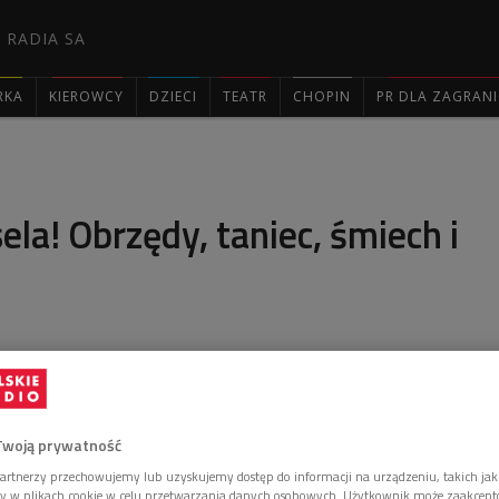
 RADIA SA
RKA
KIEROWCY
DZIECI
TEATR
CHOPIN
PR DLA ZAGRAN

ela! Obrzędy, taniec, śmiech i
a były rzadkim momentem, gdy ludzie odrywali się od
 był najważniejszy moment w życiu, a przeżywała go
da - mówi Remek Hanaj.
Twoją prywatność
artnerzy przechowujemy lub uzyskujemy dostęp do informacji na urządzeniu, takich jak
ory w plikach cookie w celu przetwarzania danych osobowych. Użytkownik może zaakcep