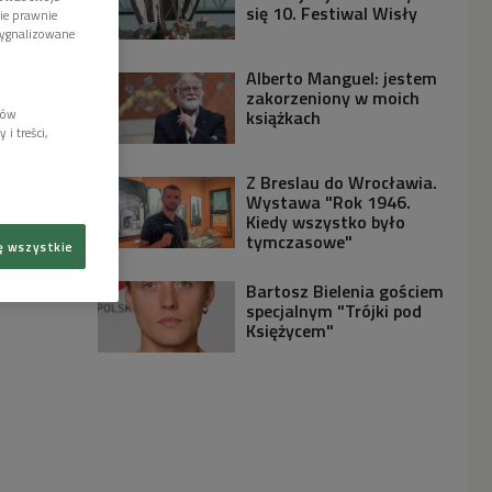
się 10. Festiwal Wisły
wie prawnie
sygnalizowane
Alberto Manguel: jestem
zakorzeniony w moich
lów
książkach
i treści,
Z Breslau do Wrocławia.
Wystawa "Rok 1946.
Kiedy wszystko było
tymczasowe"
ę wszystkie
Bartosz Bielenia gościem
specjalnym "Trójki pod
Księżycem"