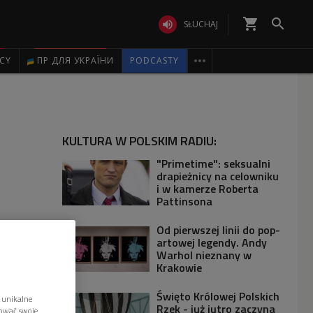
shopping_cart


SŁUCHAJ

ICY
ПР ДЛЯ УКРАЇНИ
PODCASTY
KULTURA W POLSKIM RADIU:
"Primetime": seksualni
drapieżnicy na celowniku
i w kamerze Roberta
Pattinsona
Od pierwszej linii do pop-
artowej legendy. Andy
Warhol nieznany w
Krakowie
Święto Królowej Polskich
 unikalne
Rzek - już jutro zaczyna
tować swoje