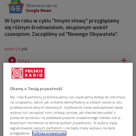
Obserwuj nas na
Google News
W tym roku w cyklu "Innymi słowy" przyglądamy
się różnym środowiskom, skupionym wokół
czasopism. Zaczęliśmy od "Nowego Obywatela".
1 plik
AUDIO


57'41
Czyje jest miasto? Spotkanie z "Nowym
Obywatelem" (Innymi słowy/Dwójka)
Dbamy o Twoją prywatność
My i nasi
5
partnerzy przechowujemy lub uzyskujemy dostęp do informacji
na urządzeniu, takich jak unikalne identyfikatory w plikach cookie w celu
przetwarzania danych osobowych. Użytkownik może zaakceptować swoje
wybory lub zarządzać nimi, klikając poniżej, jak również skorzystać z
prawa do sprzeciwu na podstawie prawnie uzasadnionego interesu lub w
dowolnym momencie na stronie polityki prywatności. Te wybory będą
sygnalizowane naszym partnerom i nie będą miały wpływu na dane
przeglądania.
Polityka prywatności