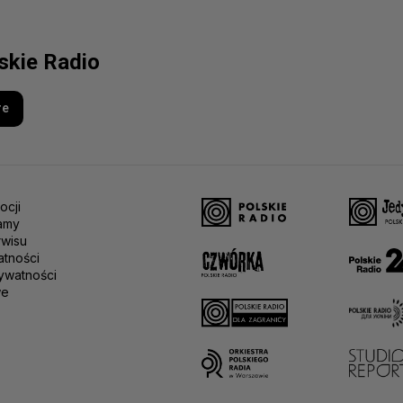
lskie Radio
re
ocji
amy
rwisu
atności
ywatności
we