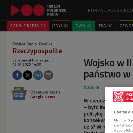
PORTAL POLSKIEGO
POLSKIE RADIO 24
JEDYNKA
DWÓJKA
TRÓJKA
CZWÓ
Polskie Radio
Dwójka
Rzeczypospolite
Wojsko w II
ostatnia aktualizacja:
15.04.2025 14:00
państwo w 
Obserwuj nas na
Google News
W dwudziestoleciu m
– było instytucją for
Dbamy o 
politykę. Dlaczego a
konsekwencje społecz
My i nasi
5
p
identyfikat
dziś? W najnowszym 
wybory lub z