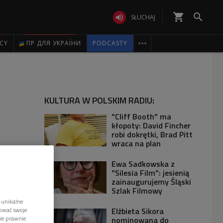
shopping_cart


SŁUCHAJ

ICY
ПР ДЛЯ УКРАЇНИ
PODCASTY
KULTURA W POLSKIM RADIU:
"Cliff Booth" ma
kłopoty: David Fincher
robi dokrętki, Brad Pitt
wraca na plan
Ewa Sadkowska z
"Silesia Film": jesienią
zainaugurujemy Śląski
Szlak Filmowy
 unikalne
Elżbieta Sikora
tować swoje
wie prawnie
nominowana do