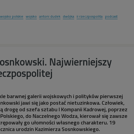
wojsko polskie
wojsko
antoni dudek
dwójka
ii rzeczpospolita
podcast
osnkowski. Najwierniejszy
eczpospolitej
le barwnej galerii wojskowych i polityków pierwszej
kowski jawi się jako postać nietuzinkowa. Człowiek,
ą drogę od szefa sztabu I Kompanii Kadrowej, poprzez
 Polskiego, do Naczelnego Wodza, kierował się zawsze
 krępowały go ułomności własnego charakteru. 19
rocznica urodzin Kazimierza Sosnkowskiego.