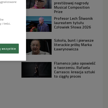
sygnalizowane
prestiżowej nagrody
Musical Composition
Prize
Profesor Lech Śliwonik
lów
laureatem tytułu
i treści,
Człowiek Słowa 2026
Szkoła, bunt i pierwsze
literackie próby Marka
Ławrynowicza
ę wszystkie
Flamenco jako opowieść
o tworzeniu. Rafaela
Carrasco: kreacja sztuki
to ciągły proces