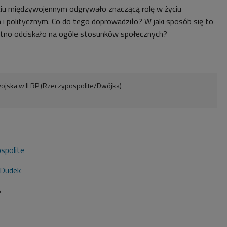
iu międzywojennym odgrywało znaczącą rolę w życiu
 i politycznym. Co do tego doprowadziło? W jaki sposób się to
piętno odciskało na ogóle stosunków społecznych?
wojska w II RP (Rzeczypospolite/Dwójka)
spolite
 Dudek
5