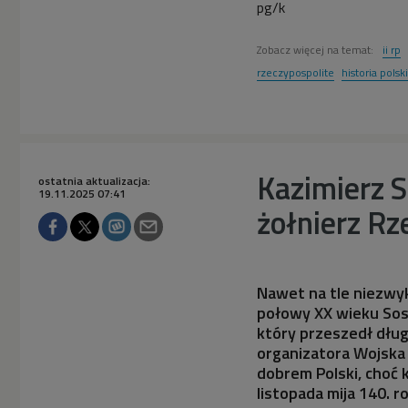
pg/k
Zobacz więcej na temat:
ii rp
rzeczypospolite
historia polski
Kazimierz S
ostatnia aktualizacja:
19.11.2025 07:41
żołnierz Rz
Nawet na tle niezwyk
połowy XX wieku Sosn
który przeszedł dług
organizatora Wojska
dobrem Polski, choć
listopada mija 140. 