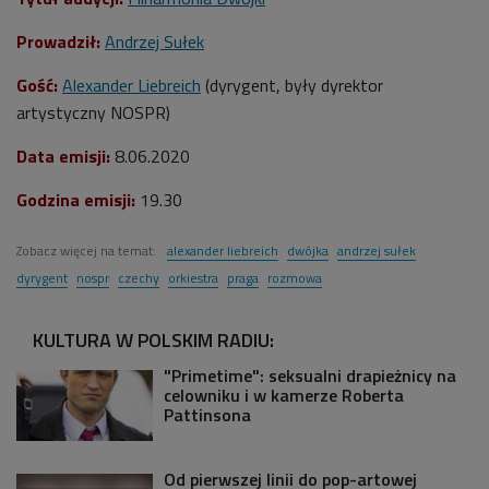
Prowadził:
Andrzej Sułek
Gość:
A
lexander Liebreich
(dyrygent, były dyrektor
artystyczny NOSPR)
Data emisji:
8.06.2020
Godzina emisji:
19.30
Zobacz więcej na temat:
alexander liebreich
dwójka
andrzej sułek
dyrygent
nospr
czechy
orkiestra
praga
rozmowa
KULTURA W POLSKIM RADIU:
"Primetime": seksualni drapieżnicy na
celowniku i w kamerze Roberta
Pattinsona
Od pierwszej linii do pop-artowej