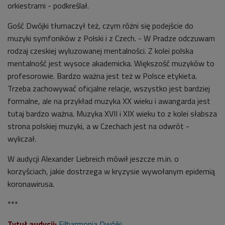
orkiestrami - podkreślał.
Gość Dwójki tłumaczył też, czym różni się podejście do
muzyki symfoników z Polski i z Czech. - W Pradze odczuwam
rodzaj czeskiej wyluzowanej mentalności. Z kolei polska
mentalność jest wysoce akademicka. Większość muzyków to
profesorowie. Bardzo ważna jest też w Polsce etykieta.
Trzeba zachowywać oficjalne relacje, wszystko jest bardziej
formalne, ale na przykład muzyka XX wieku i awangarda jest
tutaj bardzo ważna. Muzyka XVII i XIX wieku to z kolei słabsza
strona polskiej muzyki, a w Czechach jest na odwrót -
wyliczał.
W audycji
Alexander Liebreich mówił jeszcze m.in. o
korzyściach, jakie dostrzega w kryzysie wywołanym epidemią
koronawirusa.
***
Tytuł audycji:
Filharmonia Dwójki