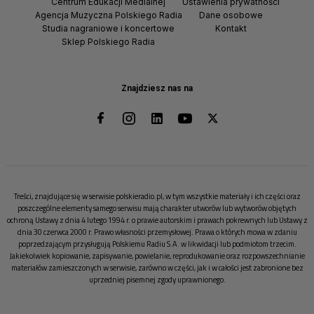
Centrum Edukacji Medialnej
Ustawienia prywatności
Agencja Muzyczna Polskiego Radia
Dane osobowe
Studia nagraniowe i koncertowe
Kontakt
Sklep Polskiego Radia
Znajdziesz nas na
Treści, znajdujące się w serwisie polskieradio.pl, w tym wszystkie materiały i ich części oraz
poszczególne elementy samego serwisu mają charakter utworów lub wytworów objętych
ochroną Ustawy z dnia 4 lutego 1994 r. o prawie autorskim i prawach pokrewnych lub Ustawy z
dnia 30 czerwca 2000 r. Prawo własności przemysłowej. Prawa o których mowa w zdaniu
poprzedzającym przysługują Polskiemu Radiu S.A. w likwidacji lub podmiotom trzecim.
Jakiekolwiek kopiowanie, zapisywanie, powielanie, reprodukowanie oraz rozpowszechnianie
materiałów zamieszczonych w serwisie, zarówno w części, jak i w całości jest zabronione bez
uprzedniej pisemnej zgody uprawnionego.