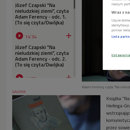
Józef Czapski "Na
naszym part
nieludzkiej ziemi", czyta
Wraz z na
Adam Ferency - odc. 1.
Użycie dokła
(To się czyta/Dwójka)
identyfikacj
pomiar rekla


14'34
Lista part
Józef Czapski "Na
nieludzkiej ziemi", czyta
Ustawieni
Adam Ferency - odc. 2.
(To się czyta/Dwójka)


14'05
Adam Ferency czyta "Na nielud
Józef Czapski "Na
GALERIA
nieludzkiej ziemi", czyta
Książka "Na 
Adam Ferency - odc. 3.
Herlinga-Gr
(To się czyta/Dwójka)
wstrząsając


komunistycz
13'40
przez sowiec