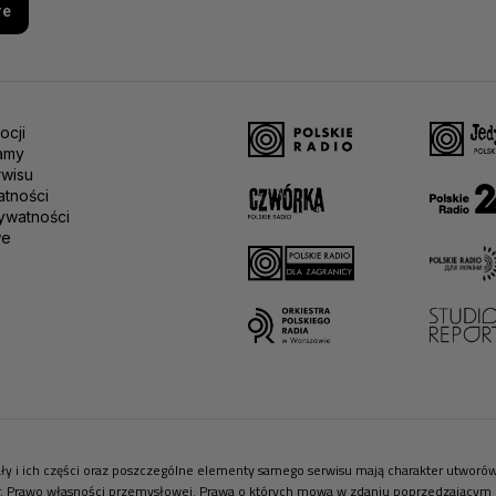
re
ocji
amy
rwisu
atności
ywatności
we
riały i ich części oraz poszczególne elementy samego serwisu mają charakter utwor
r. Prawo własności przemysłowej. Prawa o których mowa w zdaniu poprzedzającym pr