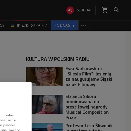
shopping_cart


SŁUCHAJ

ICY
ПР ДЛЯ УКРАЇНИ
PODCASTY
KULTURA W POLSKIM RADIU:
Ewa Sadkowska z
"Silesia Film": jesienią
zainaugurujemy Śląski
Szlak Filmowy
Elżbieta Sikora
nominowana do
prestiżowej nagrody
Musical Composition
 unikalne
Prize
tować swoje
Profesor Lech Śliwonik
wie prawnie
laureatem tytułu
sygnalizowane