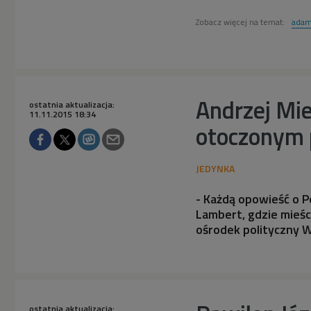
nieludzkiej ziemi", czyta
Adam Ferency - odc. 7.
Zobacz więcej na temat:
adam
(To się czyta/Dwójka)


14'43
Józef Czapski "Na
Andrzej Mie
ostatnia aktualizacja:
nieludzkiej ziemi", czyta
11.11.2015 18:34
Adam Ferency - odc. 8.
otoczonym 
(To się czyta/Dwójka)


13'32
Józef Czapski "Na
- Każdą opowieść o P
nieludzkiej ziemi", czyta
Lambert, gdzie mieśc
Adam Ferency - odc. 9.
ośrodek polityczny Wi
(To się czyta/Dwójka)
ostatnia aktualizacja: