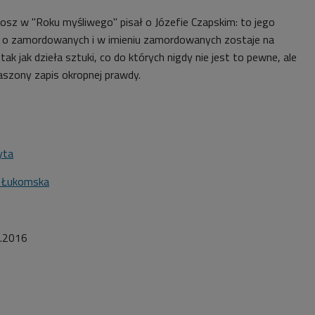
osz w "Roku myśliwego" pisał o Józefie Czapskim: to jego
 o zamordowanych i w imieniu zamordowanych zostaje na
tak jak dzieła sztuki, co do których nigdy nie jest to pewne, ale
raszony zapis okropnej prawdy.
yta
a Łukomska
.2016