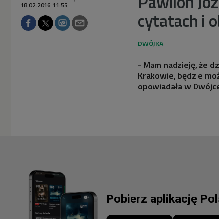
Pawilon Józ
18.02.2016 11:55
cytatach i 
- Mam nadzieję, że d
Krakowie, będzie moż
opowiadała w Dwójc
Pobierz aplikację Po