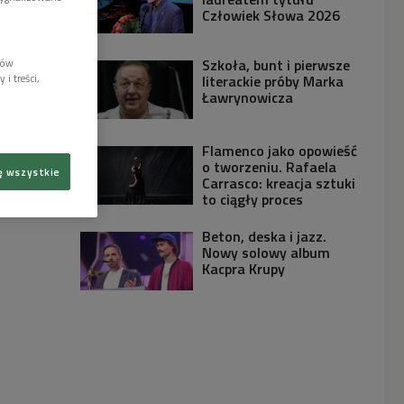
Człowiek Słowa 2026
Szkoła, bunt i pierwsze
lów
i treści,
literackie próby Marka
Ławrynowicza
Flamenco jako opowieść
o tworzeniu. Rafaela
ę wszystkie
Carrasco: kreacja sztuki
to ciągły proces
Beton, deska i jazz.
Nowy solowy album
Kacpra Krupy