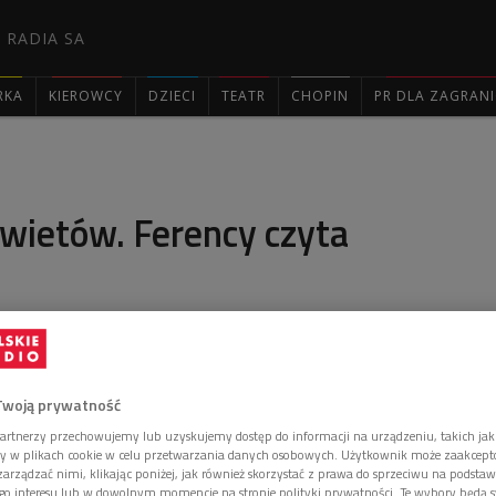
 RADIA SA
RKA
KIEROWCY
DZIECI
TEATR
CHOPIN
PR DLA ZAGRAN

wietów. Ferency czyta
 książki "Na nieludzkiej ziemi" Józefa Czapskiego,
 komunistycznych zbrodni.
Twoją prywatność
artnerzy przechowujemy lub uzyskujemy dostęp do informacji na urządzeniu, takich jak
ory w plikach cookie w celu przetwarzania danych osobowych. Użytkownik może zaakcep
arządzać nimi, klikając poniżej, jak również skorzystać z prawa do sprzeciwu na podsta
go interesu lub w dowolnym momencie na stronie polityki prywatności. Te wybory będą 