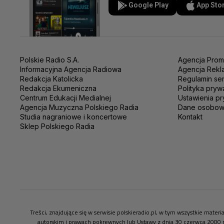
Google Play
App Sto
Polskie Radio S.A.
Agencja Prom
Informacyjna Agencja Radiowa
Agencja Rekl
Redakcja Katolicka
Regulamin se
Redakcja Ekumeniczna
Polityka pryw
Centrum Edukacji Medialnej
Ustawienia pr
Agencja Muzyczna Polskiego Radia
Dane osobo
Studia nagraniowe i koncertowe
Kontakt
Sklep Polskiego Radia
Treści, znajdujące się w serwisie polskieradio.pl, w tym wszystkie mate
autorskim i prawach pokrewnych lub Ustawy z dnia 30 czerwca 2000 