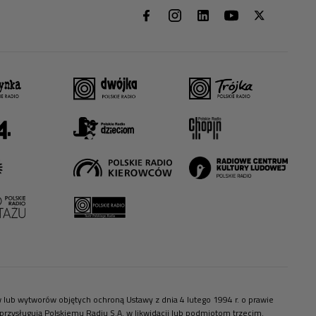
ów lub wytworów objętych ochroną Ustawy z dnia 4 lutego 1994 r. o prawie
zysługują Polskiemu Radiu S.A. w likwidacji lub podmiotom trzecim.