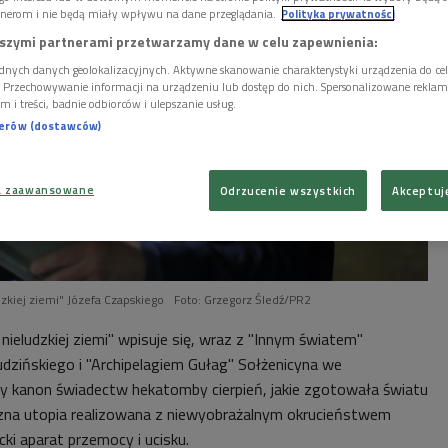
nerom i nie będą miały wpływu na dane przeglądania.
Polityka prywatności
szymi partnerami przetwarzamy dane w celu zapewnienia:
dnych danych geolokalizacyjnych. Aktywne skanowanie charakterystyki urządzenia do ce
i. Przechowywanie informacji na urządzeniu lub dostęp do nich. Spersonalizowane reklamy 
m i treści, badnie odbiorców i ulepszanie usług.
nerów (dostawców)
a zaawansowane
Odrzucenie wszystkich
Akceptuj
zkiej ziemi" Józefa Czapskiego
Foto: Grzegorz Śledź/PR2
nieludzkiej ziemi" wpisuje się, wraz z "Innym światem"
udzińskiego i "Archipelagiem Gułag" Sołżenicyna we
y kanon świadectw hekatomby cierpień, jakie zgotowała światu
na utopia realizowana z niewyobrażalnym okrucieństwem
ki aparat przemocy i ucisku.