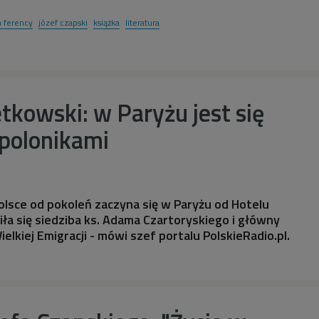
 ferency
józef czapski
książka
literatura
tkowski: w Paryżu jest się
polonikami
olsce od pokoleń zaczyna się w Paryżu od Hotelu
iła się siedziba ks. Adama Czartoryskiego i główny
elkiej Emigracji - mówi szef portalu PolskieRadio.pl.