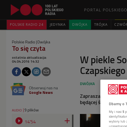
PORTAL POLSKIEGO
POLSKIE RADIO 24
JEDYNKA
DWÓJKA
TRÓJKA
CZWÓ
Polskie Radio
Dwójka
To się czyta
W piekle So
ostatnia aktualizacja:
04.04.2016 14:32
Czapskiego
Obserwuj nas na
Google News
Zapraszamy na lekturę
będącej świadectwem
Dbamy o 
9 plików
AUDIO
My i nasi
5
p
identyfikat


14'54
wybory lub z
uzasadnione