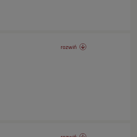
rozwiń

rozwiń
