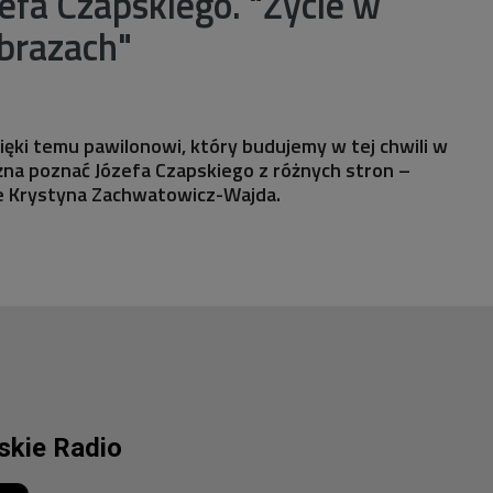
efa Czapskiego. "Życie w
obrazach"
zięki temu pawilonowi, który budujemy w tej chwili w
na poznać Józefa Czapskiego z różnych stron –
e Krystyna Zachwatowicz-Wajda.
lskie Radio