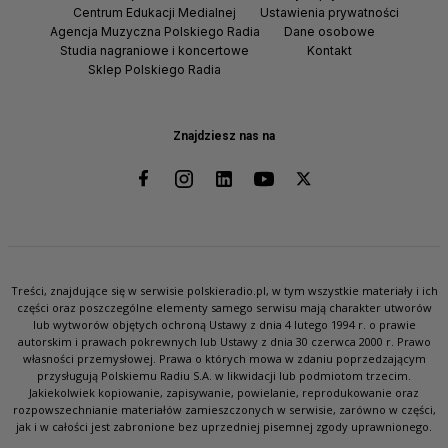
Centrum Edukacji Medialnej
Ustawienia prywatności
Agencja Muzyczna Polskiego Radia
Dane osobowe
Studia nagraniowe i koncertowe
Kontakt
Sklep Polskiego Radia
Znajdziesz nas na
Treści, znajdujące się w serwisie polskieradio.pl, w tym wszystkie materiały i ich
części oraz poszczególne elementy samego serwisu mają charakter utworów
lub wytworów objętych ochroną Ustawy z dnia 4 lutego 1994 r. o prawie
autorskim i prawach pokrewnych lub Ustawy z dnia 30 czerwca 2000 r. Prawo
własności przemysłowej. Prawa o których mowa w zdaniu poprzedzającym
przysługują Polskiemu Radiu S.A. w likwidacji lub podmiotom trzecim.
Jakiekolwiek kopiowanie, zapisywanie, powielanie, reprodukowanie oraz
rozpowszechnianie materiałów zamieszczonych w serwisie, zarówno w części,
jak i w całości jest zabronione bez uprzedniej pisemnej zgody uprawnionego.