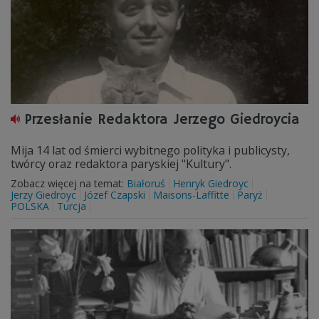
Przesłanie Redaktora Jerzego Giedroycia
Mija 14 lat od śmierci wybitnego polityka i publicysty,
twórcy oraz redaktora paryskiej "Kultury".
Zobacz więcej na temat:
Białoruś
Henryk Giedroyc
Jerzy Giedroyc
Józef Czapski
Maisons-Laffitte
Paryż
POLSKA
Turcja