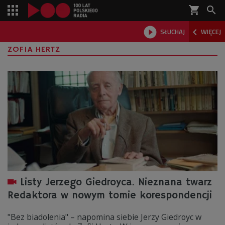
shopping_cart



SŁUCHAJ
WIĘCEJ

ZOFIA HERTZ
Listy Jerzego Giedroyca. Nieznana twarz
Redaktora w nowym tomie korespondencji
"Bez biadolenia" – napomina siebie Jerzy Giedroyc w