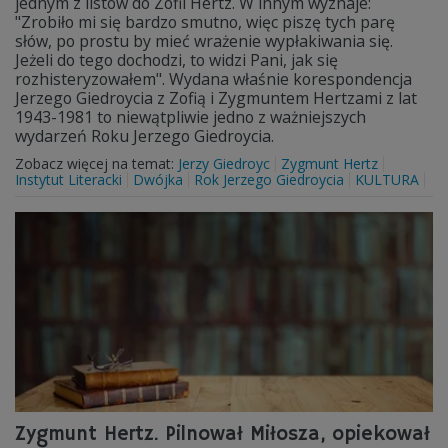
jednym z listów do Zofii Hertz. W innym wyznaje:
"Zrobiło mi się bardzo smutno, więc piszę tych parę
słów, po prostu by mieć wrażenie wypłakiwania się.
Jeżeli do tego dochodzi, to widzi Pani, jak się
rozhisteryzowałem". Wydana właśnie korespondencja
Jerzego Giedroycia z Zofią i Zygmuntem Hertzami z lat
1943-1981 to niewątpliwie jedno z ważniejszych
wydarzeń Roku Jerzego Giedroycia.
Zobacz więcej na temat:
Jerzy Giedroyc
Zygmunt Hertz
Instytut Literacki
Dwójka
Rok Jerzego Giedroycia
KULTURA
Zygmunt Hertz. Pilnował Miłosza, opiekował