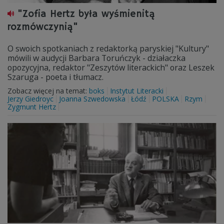
"Zofia Hertz była wyśmienitą
rozmówczynią"
O swoich spotkaniach z redaktorką paryskiej "Kultury"
mówili w audycji Barbara Toruńczyk - działaczka
opozycyjna, redaktor "Zeszytów literackich" oraz Leszek
Szaruga - poeta i tłumacz.
Zobacz więcej na temat:
boks
Instytut Literacki
Jerzy Giedroyc
Joanna Szwedowska
Łódź
POLSKA
Rzym
Zygmunt Hertz