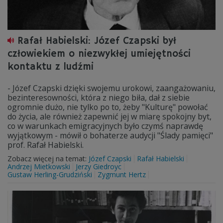
Rafał Habielski: Józef Czapski był
człowiekiem o niezwykłej umiejętności
kontaktu z ludźmi
- Józef Czapski dzięki swojemu urokowi, zaangażowaniu,
bezinteresowności, która z niego biła, dał z siebie
ogromnie dużo, nie tylko po to, żeby "Kulturę" powołać
do życia, ale również zapewnić jej w miarę spokojny byt,
co w warunkach emigracyjnych było czymś naprawdę
wyjątkowym - mówił o bohaterze audycji "Ślady pamięci"
prof. Rafał Habielski.
Zobacz więcej na temat:
Józef Czapski
Rafał Habielski
Andrzej Mietkowski
Jerzy Giedroyc
Gustaw Herling-Grudziński
Zygmunt Hertz