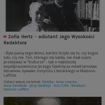
Zofia Hertz - adiutant Jego Wysokości
Redaktora
- Była panią tego domu, bardzo liczyło się to, czy kogoś
lubi, czy nie. Ten, którego nie lubiła, nie miał szans
przebywać w "Kulturze" - tak o najbliższej
współpracowniczce Jerzego Giedroycia mówił Jarosław
Abramow, bywalec Instytutu Literackiego w Maisons-
Laffitte.
Zobacz więcej na temat:
Dwójka
Anna Lisiecka
Anna Sieradzan
Jerzy Giedroyc
KULTURA
literatura
Maisons-Laffitte