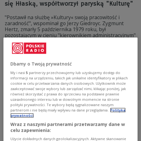
się Hłaską, współtworzył paryską "Kulturę"
"Postawił na służbę »Kultury« swoją pracowitość i
zaradność", wspominał go Jerzy Giedroyc. Zygmunt
Hertz, zmarły 5 października 1979 roku, był
pozostającym w cieniu "kierownikiem administracyjnym"
Instytutu Literackiego w Paryżu, a przy tym: osobą
szczególnego usposobienia i życiowej pasji.
Zobacz więcej na temat:
Zygmunt Hertz
Jerzy Giedroyc
Paryska "Kultura"
Czesław Miłosz
Józef Czapski
Francja
Dbamy o Twoją prywatność
II wojna światowa
literatura
My i nasi
5
partnerzy przechowujemy lub uzyskujemy dostęp do
informacji na urządzeniu, takich jak unikalne identyfikatory w plikach
cookie w celu przetwarzania danych osobowych. Użytkownik może
zaakceptować swoje wybory lub zarządzać nimi, klikając poniżej, jak
również skorzystać z prawa do sprzeciwu na podstawie prawnie
uzasadnionego interesu lub w dowolnym momencie na stronie
polityki prywatności. Te wybory będą sygnalizowane naszym
partnerom i nie będą miały wpływu na dane przeglądania.
Polityka
prywatności
Wraz z naszymi partnerami przetwarzamy dane w
celu zapewnienia:
Użycie dokładnych danych geolokalizacyjnych. Aktywne skanowanie