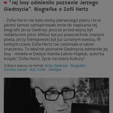
"Jej losy odmieniło poznanie Jerzego
Giedroycia". Biografka o Zofii Hertz
- Zofia Hertz nie była osobą pierwszego planu i to w
jakimś sensie zainspirowało mnie do napisania tej
biografii. Jerzy Giedroyc jeszcze przed wojną był
redaktorem pism. Miłosz był już powszechnie znanym
poetą. Jerzy Stempowski był już uznanym eseistą. W
tamtym czasie Zofia Hertz nie zaistniała w takim
znaczeniu. To właśnie poznanie Giedroycia odmieniło jej
losy - mówiła w Dwójce Kamila Łabno-Hajduk, autorka
książki "Zofia Hertz. Życie na miarę Kultury".
Zobacz więcej na temat:
Jerzy Giedroyc
biografia
Dorota Gacek
KULTURA
Dwójka