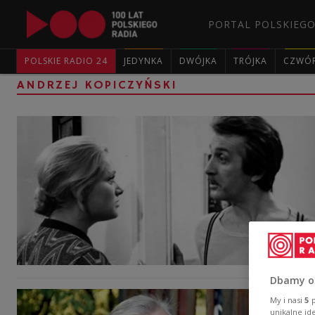
PORTAL POLSKIEGO
POLSKIE RADIO 24
JEDYNKA
DWÓJKA
TRÓJKA
CZWÓ
ANDRZEJ KOPICZYŃSKI
Dbamy o
My i nasi
5
p
unikalne id