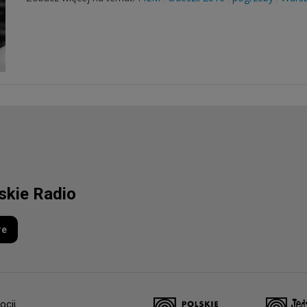
lskie Radio
re
ocji