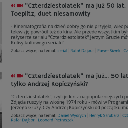
"Czterdziestolatek" ma już 50 lat. R
Toeplitz, duet niesamowity
- Kinematografia na dzień dobry go nie przyjęła, więc pos
telewizję powrócił też do kina. Ale przede wszystkim był 
reżyserze serialu "Czterdziestolatek" Jerzym Gruzie mów
Kulisy kultowego serialu".
Zobacz więcej na temat:
serial
Rafał Dajbor
Paweł Siwek
Cz
"Czterdziestolatek" ma już… 50 la
tylko Andrzej Kopiczyński?
"Czterdziestolatek", czyli jeden z najpopularniejszych po
Zdjęcia ruszyły na wiosnę 1974 roku - mówi w Programie
Jerzego Gruzy. Czy Andrzej Kopiczyński od początku mi
Zobacz więcej na temat:
Daniel Wydrych
Henryk Szrubarz
Czt
Rafał Dajbor
Leonard Pietraszak