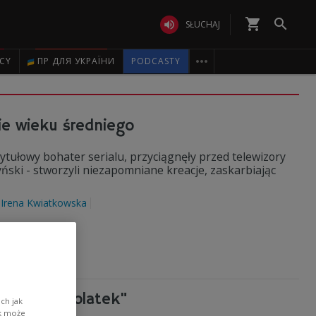
shopping_cart


SŁUCHAJ

ICY
ПР ДЛЯ УКРАЇНИ
PODCASTY
ie wieku średniego
 tytułowy bohater serialu, przyciągnęły przed telewizory
yński - stworzyli niezapomniane kreacje, zaskarbiając
Irena Kwiatkowska
Czterdziestolatek"
ch jak
ik może