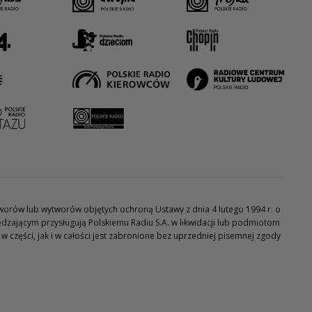
utworów lub wytworów objętych ochroną Ustawy z dnia 4 lutego 1994 r. o
dzającym przysługują Polskiemu Radiu S.A. w likwidacji lub podmiotom
części, jak i w całości jest zabronione bez uprzedniej pisemnej zgody