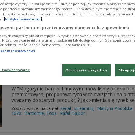
ć swoje wybory lub zarządzać nimi, klikając poniżej, jak również skorzystać z pra
Dokładnie pół wieku temu na ekranach Telewizji Polskiej
na podstawie prawnie uzasadnionego interesu lub w dowolnym momencie na stroni
Jerzego Gruzy, który szybko zyskał status kultowego. 
i. Te wybory będą sygnalizowane naszym partnerom i nie będą miały wpływu na d
Karwowskich. Szybko zyskała ogromną popularność, a A
a.
Polityka prywatności
małżeństwa zyskali status niekwestionowanych gwiazd
aszymi partnerami przetwarzamy dane w celu zapewnienia:
Zobacz więcej na temat:
Trójka
Anna Seniuk
Czterdziestolat
adnych danych geolokalizacyjnych. Aktywne skanowanie charakterystyki urządzen
ji. Przechowywanie informacji na urządzeniu lub dostęp do nich. Spersonalizowane
iar reklam i treści, badnie odbiorców i ulepszanie usług.
tnerów (dostawców)
Seriale kiedyś i dziś. Lubimy wrac
a zaawansowane
Odrzucenie wszystkich
Akceptuj
premiery?
W "Magazynie bardzo filmowym" mówiliśmy o serialach - 
premierowych, proponowanych w telewizjach i na platf
wracamy do starych produkcji? Jak zmienia się rynek se
Zobacz więcej na temat:
serial
streaming
Martyna Podolska
1670
Bartłomiej Topa
Rafał Dajbor