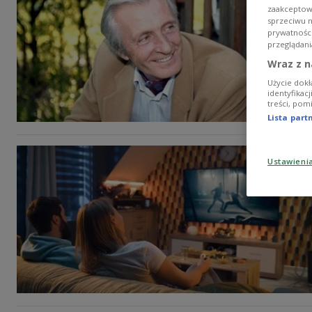
zaakceptowa
sprzeciwu 
prywatnośc
przeglądani
Wraz z n
Użycie dokł
identyfikac
treści, pom
Lista par
Ustawieni