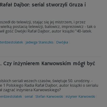
afał Dajbor: serial stworzyli Gruza i
zedł do telewizji, stając się jej mistrzem, i przez
wielką postacią telewizji, balowicz, imprezowicz - tak o
ił gość Dwójki Rafał Dajbor, autor książki "40-latek.
terdziestolatek
Jadwiga Staniszkis
Dwójka
t. Czy inżynierem Karwowskim mógł być
lskich seriali wszech czasów, świętuje 50. urodziny. -
 1 Polskiego Radia Rafał Dajbor, autor książki o serialu
ał zagrać inżyniera Karwowskiego?
erdziestolatek
serial
Stefan Karwowski
inżynier Karwowski