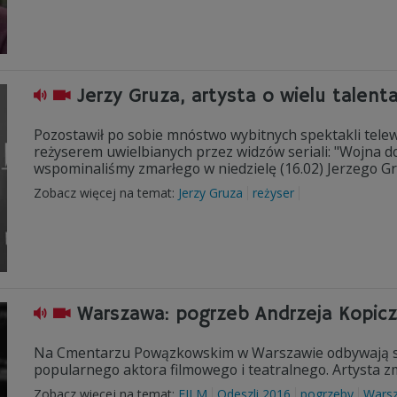
Jerzy Gruza, artysta o wielu talent
Pozostawił po sobie mnóstwo wybitnych spektakli telewiz
reżyserem uwielbianych przez widzów seriali: "Wojna do
wspominaliśmy zmarłego w niedzielę (16.02) Jerzego G
Zobacz więcej na temat:
Jerzy Gruza
reżyser
Warszawa: pogrzeb Andrzeja Kopic
Na Cmentarzu Powązkowskim w Warszawie odbywają się
popularnego aktora filmowego i teatralnego. Artysta zm
Zobacz więcej na temat:
FILM
Odeszli 2016
pogrzeby
Wars