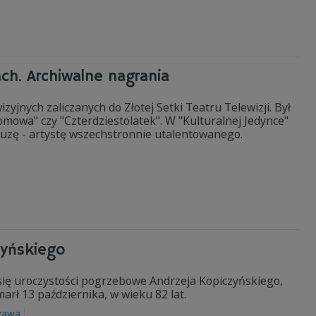
ach. Archiwalne nagrania
yjnych zaliczanych do Złotej Setki Teatru Telewizji. Był
mowa" czy "Czterdziestolatek". W "Kulturalnej Jedynce"
ruzę - artystę wszechstronnie utalentowanego.
zyńskiego
 uroczystości pogrzebowe Andrzeja Kopiczyńskiego,
arł 13 października, w wieku 82 lat.
zawa