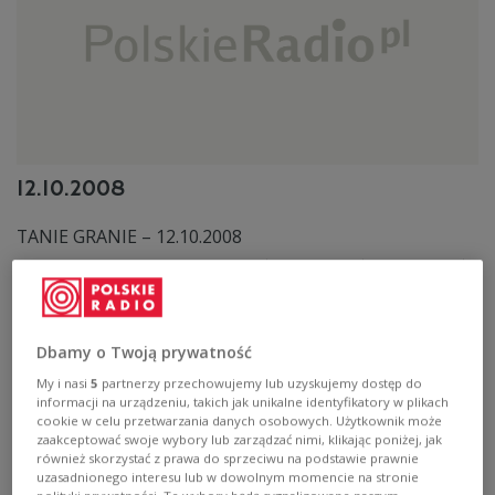
12.10.2008
TANIE GRANIE – 12.10.2008
Zobacz więcej na temat:
MUZYKA
Cliff Richard
Deep Purple
Lenny Kravitz
Eric Clapton
Dbamy o Twoją prywatność
My i nasi
5
partnerzy przechowujemy lub uzyskujemy dostęp do
informacji na urządzeniu, takich jak unikalne identyfikatory w plikach
cookie w celu przetwarzania danych osobowych. Użytkownik może
zaakceptować swoje wybory lub zarządzać nimi, klikając poniżej, jak
również skorzystać z prawa do sprzeciwu na podstawie prawnie
uzasadnionego interesu lub w dowolnym momencie na stronie