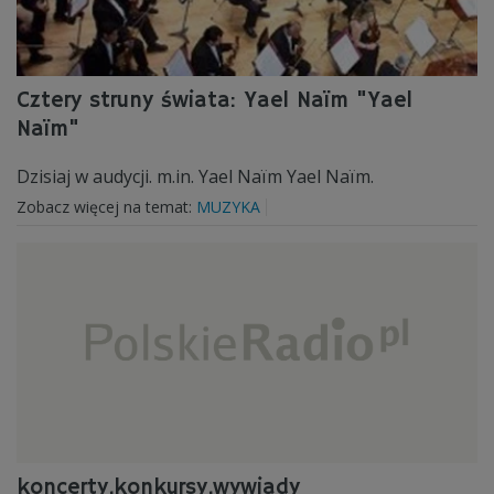
Cztery struny świata: Yael Naïm "Yael
Naïm"
Dzisiaj w audycji. m.in. Yael Naïm Yael Naïm.
Zobacz więcej na temat:
MUZYKA
koncerty,konkursy,wywiady