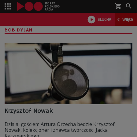
shopping_cart



SŁUCHAJ
WIĘCEJ

BOB DYLAN
Krzysztof Nowak
Dzisiaj gościem Artura Orzecha będzie Krzysztof
Nowak, kolekcjoner i znawca twórczości Jacka
Kaczmarskiego.