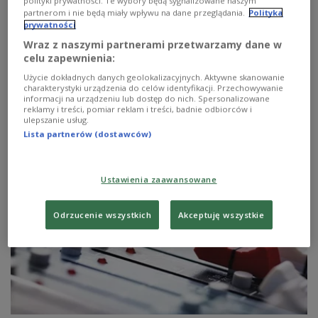
polityki prywatności. Te wybory będą sygnalizowane naszym
partnerom i nie będą miały wpływu na dane przeglądania.
Polityka
prywatności
31 sierpnia 2008
Wraz z naszymi partnerami przetwarzamy dane w
celu zapewnienia:
David Gilmour ze Stoczni, nowe plyty Slipknot, Staind.
Użycie dokładnych danych geolokalizacyjnych. Aktywne skanowanie
Debiutuje Lunatic Soul. Keith Emerson, Root, Thuoc,
charakterystyki urządzenia do celów identyfikacji. Przechowywanie
informacji na urządzeniu lub dostęp do nich. Spersonalizowane
Bob Dylan, Metallica. Pendragon - pierwsze
reklamy i treści, pomiar reklam i treści, badnie odbiorców i
odtworzenie nowych nagrań. Eva Cassidy, Christopher
ulepszanie usług.
Cross, Dengue Fever.
Lista partnerów (dostawców)
Zobacz więcej na temat:
MUZYKA
Metallica
Ustawienia zaawansowane
Odrzucenie wszystkich
Akceptuję wszystkie