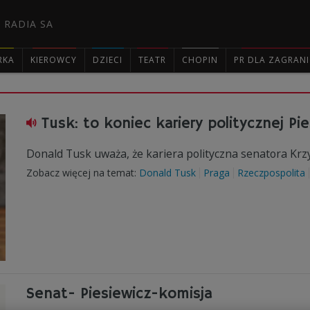
 RADIA SA
RKA
KIEROWCY
DZIECI
TEATR
CHOPIN
PR DLA ZAGRAN

Tusk: to koniec kariery politycznej Pi
Donald Tusk uważa, że kariera polityczna senatora Krzy
Zobacz więcej na temat:
Donald Tusk
Praga
Rzeczpospolita
Senat- Piesiewicz-komisja