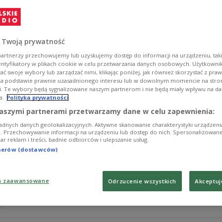
Zobacz więcej na temat:
IAR
 Twoją prywatność
artnerzy przechowujemy lub uzyskujemy dostęp do informacji na urządzeniu, taki
entyfikatory w plikach cookie w celu przetwarzania danych osobowych. Użytkown
ć swoje wybory lub zarządzać nimi, klikając poniżej, jak również skorzystać z pra
na podstawie prawnie uzasadnionego interesu lub w dowolnym momencie na stroni
i. Te wybory będą sygnalizowane naszym partnerom i nie będą miały wpływu na d
a.
Polityka prywatności
Piesiewicz z immunitetem, "nie może
aszymi partnerami przetwarzamy dane w celu zapewnienia:
adnych danych geolokalizacyjnych. Aktywne skanowanie charakterystyki urządzen
Senacka komisja regulaminowa w środę rano przerwała 
ji. Przechowywanie informacji na urządzeniu lub dostęp do nich. Spersonalizowane
iar reklam i treści, badnie odbiorców i ulepszanie usług.
PO Krzysztofa Piesiewicza w sprawie uchylenia mu imm
powiedzenia w swojej sprawie Piesiewicz.
tnerów (dostawców)
Zobacz więcej na temat:
a zaawansowane
Odrzucenie wszystkich
Akceptuj