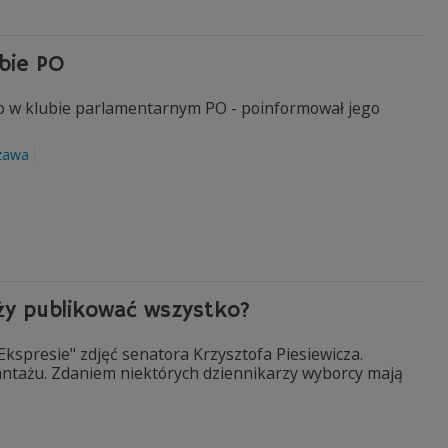
ubie PO
two w klubie parlamentarnym PO - poinformował jego
zawa
ży publikować wszystko?
spresie" zdjęć senatora Krzysztofa Piesiewicza.
ntażu. Zdaniem niektórych dziennikarzy wyborcy mają