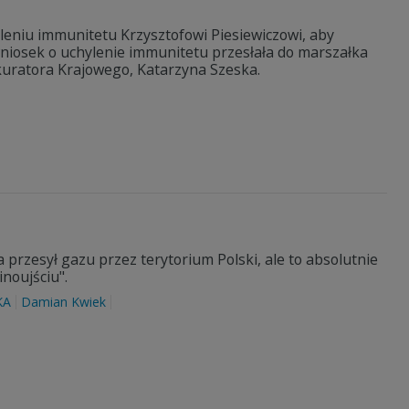
leniu immunitetu Krzysztofowi Piesiewiczowi, aby
wniosek o uchylenie immunitetu przesłała do marszałka
kuratora Krajowego, Katarzyna Szeska.
 przesył gazu przez terytorium Polski, ale to absolutnie
noujściu".
KA
Damian Kwiek