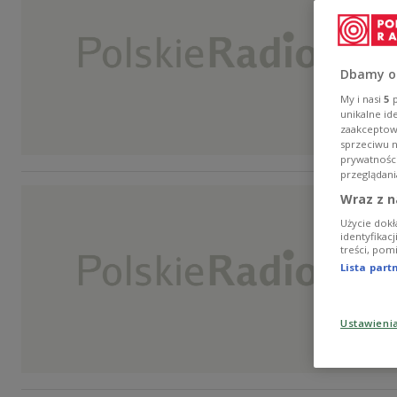
Dbamy o
My i nasi
5
p
unikalne id
zaakceptowa
sprzeciwu 
prywatnośc
przeglądani
Wraz z n
Użycie dokł
identyfikac
treści, pom
Lista par
Ustawieni