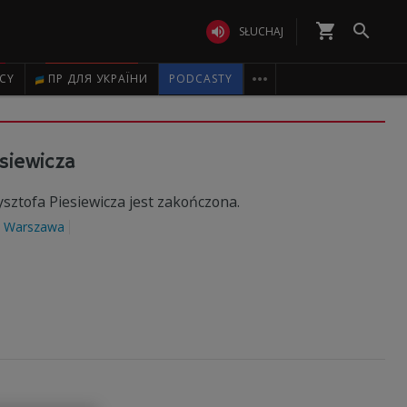
shopping_cart


SŁUCHAJ

ICY
ПР ДЛЯ УКРАЇНИ
PODCASTY
esiewicza
sztofa Piesiewicza jest zakończona.
Warszawa