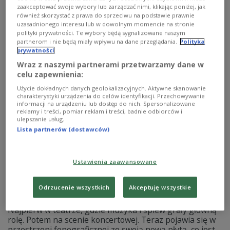
zamierzam się zmieniać i poddawać naciskom ludzi,
zaakceptować swoje wybory lub zarządzać nimi, klikając poniżej, jak
którzy chcieliby mnie zaszufladkować, abym się określił,
również skorzystać z prawa do sprzeciwu na podstawie prawnie
czy jestem aktorem, czy wokalistą - mówił w Polskim
uzasadnionego interesu lub w dowolnym momencie na stronie
Radiu 24 Marek Kaliszuk.
polityki prywatności. Te wybory będą sygnalizowane naszym
partnerom i nie będą miały wpływu na dane przeglądania.
Polityka
Zobacz więcej na temat:
płyta
aktorstwo
MUZYKA
prywatności
Wraz z naszymi partnerami przetwarzamy dane w
celu zapewnienia:
Użycie dokładnych danych geolokalizacyjnych. Aktywne skanowanie
charakterystyki urządzenia do celów identyfikacji. Przechowywanie
informacji na urządzeniu lub dostęp do nich. Spersonalizowane
reklamy i treści, pomiar reklam i treści, badnie odbiorców i
ulepszanie usług.
Lista partnerów (dostawców)
Ustawienia zaawansowane
Marek Kaliszuk
Odrzucenie wszystkich
Akceptuję wszystkie
Marek Kaliszuk jest obecny na scenie od wielu lat.
Najpierw w teatrze, gdzie muzyka i śpiew grały główną
rolę. Potem na scenie koncertowej. Teraz pojawia się w
przestrzeni fonograficznej ze swoją nową płytą, co jest