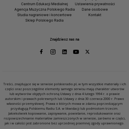
Centrum Edukacji Medialnej
Ustawienia prywatności
Agencja Muzyczna Polskiego Radia
Dane osobowe
Studia nagraniowe i koncertowe
Kontakt
Sklep Polskiego Radia
Znajdziesz nas na
Treści, znajdujące się w serwisie polskieradio.pl, w tym wszystkie materiały i ich
części oraz poszczególne elementy samego serwisu mają charakter utworów
lub wytworów objętych ochroną Ustawy z dnia 4 lutego 1994 r. o prawie
autorskim i prawach pokrewnych lub Ustawy z dnia 30 czerwca 2000 r. Prawo
własności przemysłowej. Prawa o których mowa w zdaniu poprzedzającym
przysługują Polskiemu Radiu S.A. w likwidacji lub podmiotom trzecim.
Jakiekolwiek kopiowanie, zapisywanie, powielanie, reprodukowanie oraz
rozpowszechnianie materiałów zamieszczonych w serwisie, zarówno w części,
jak i w całości jest zabronione bez uprzedniej pisemnej zgody uprawnionego.