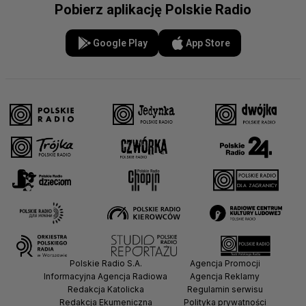
Pobierz aplikację Polskie Radio
Google Play
App Store
Polskie Radio S.A.
Agencja Promocji
Informacyjna Agencja Radiowa
Agencja Reklamy
Redakcja Katolicka
Regulamin serwisu
Redakcja Ekumeniczna
Polityka prywatności