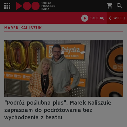
shopping_cart



SŁUCHAJ
WIĘCEJ

MAREK KALISZUK
"Podróż poślubna plus". Marek Kaliszuk:
zapraszam do podróżowania bez
wychodzenia z teatru