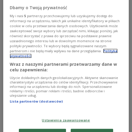
Dbamy o Twoją prywatność
My i nasi
5
partnerzy przechowujemy lub uzyskujemy dostęp do
informacji na urządzeniu, takich jak unikalne identyfikatory w plikach
cookie w celu przetwarzania danych osobowych. Użytkownik może
zaakceptować swoje wybory lub zarządzać nimi, klikając poniżej, jak
również skorzystać z prawa do sprzeciwu na podstawie prawnie
uzasadnionego interesu lub w dowolnym momencie na stronie
polityki prywatności. Te wybory będą sygnalizowane naszym
partnerom i nie będą miały wpływu na dane przeglądania.
Polityka
prywatności
Wraz z naszymi partnerami przetwarzamy dane w
celu zapewnienia:
Rząd Grecji chce wyjścia ze strefy euro?
Użycie dokładnych danych geolokalizacyjnych. Aktywne skanowanie
charakterystyki urządzenia do celów identyfikacji. Przechowywanie
Spotkanie ministrów finansów strefy euro w Brukseli
informacji na urządzeniu lub dostęp do nich. Spersonalizowane
nie przyniosło rezultatów, ponieważ Ateny nie
reklamy i treści, pomiar reklam i treści, badnie odbiorców i
przedstawiły żadnego planu reform. Czy to brak
ulepszanie usług.
odpowiedzialności, czy może przemyślana taktyka
Lista partnerów (dostawców)
greckiego rządu?
Zobacz więcej na temat:
Grecja
strefa euro
Unia Europejska
Ustawienia zaawansowane