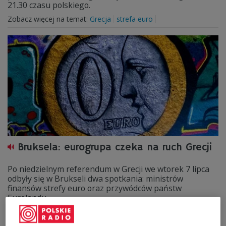
21.30 czasu polskiego.
Zobacz więcej na temat:
Grecja
strefa euro
Bruksela: eurogrupa czeka na ruch Grecji
Po niedzielnym referendum w Grecji we wtorek 7 lipca
odbyły się w Brukseli dwa spotkania: ministrów
finansów strefy euro oraz przywódców państw
Eurolandu.
Zobacz więcej na temat:
euro
Grecja
Paweł Lekki
referendum
Unia Europejska