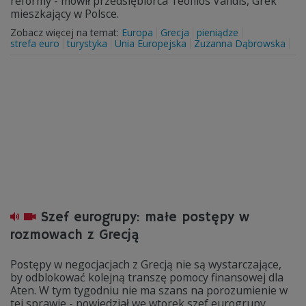
reformy - mówił przedsiębiorca Teofilos Vafidis, Grek
mieszkający w Polsce.
Zobacz więcej na temat:
Europa
Grecja
pieniądze
strefa euro
turystyka
Unia Europejska
Zuzanna Dąbrowska
Szef eurogrupy: małe postępy w
rozmowach z Grecją
Postępy w negocjacjach z Grecją nie są wystarczające,
by odblokować kolejną transzę pomocy finansowej dla
Aten. W tym tygodniu nie ma szans na porozumienie w
tej sprawie - powiedział we wtorek szef eurogrupy