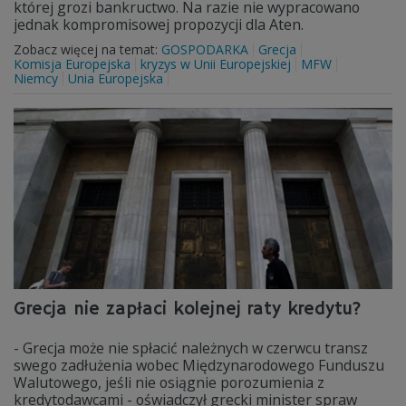
której grozi bankructwo. Na razie nie wypracowano
jednak kompromisowej propozycji dla Aten.
Zobacz więcej na temat:
GOSPODARKA
Grecja
Komisja Europejska
kryzys w Unii Europejskiej
MFW
Niemcy
Unia Europejska
Grecja nie zapłaci kolejnej raty kredytu?
- Grecja może nie spłacić należnych w czerwcu transz
swego zadłużenia wobec Międzynarodowego Funduszu
Walutowego, jeśli nie osiągnie porozumienia z
kredytodawcami - oświadczył grecki minister spraw