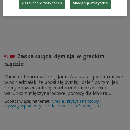
Odrzucenie wszystkich
Akceptuję wszystkie
Zaskakująca dymisja w greckim
rządzie
Minister finansów Grecji Janis Warufakis poinformował
w poniedziałek, że podał się dymisji, dzień po tym, jak
Grecy opowiedzieli się w referendum przeciwko
warunkom międzynarodowej pomocy dla ich kraju.
Zobacz więcej na temat:
Grecja
kryzys finansowy
kryzys gospodarczy
strefa euro
Unia Europejska