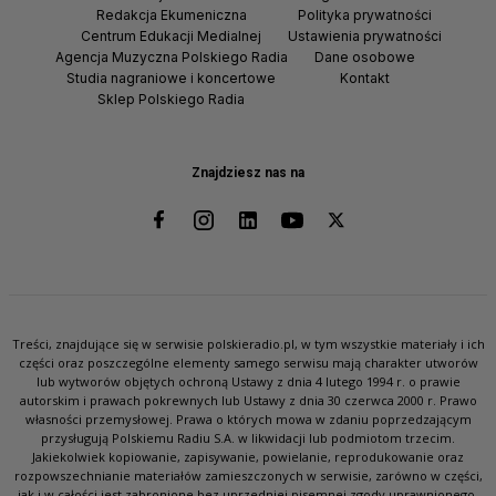
Redakcja Ekumeniczna
Polityka prywatności
Centrum Edukacji Medialnej
Ustawienia prywatności
Agencja Muzyczna Polskiego Radia
Dane osobowe
Studia nagraniowe i koncertowe
Kontakt
Sklep Polskiego Radia
Znajdziesz nas na
Treści, znajdujące się w serwisie polskieradio.pl, w tym wszystkie materiały i ich
części oraz poszczególne elementy samego serwisu mają charakter utworów
lub wytworów objętych ochroną Ustawy z dnia 4 lutego 1994 r. o prawie
autorskim i prawach pokrewnych lub Ustawy z dnia 30 czerwca 2000 r. Prawo
własności przemysłowej. Prawa o których mowa w zdaniu poprzedzającym
przysługują Polskiemu Radiu S.A. w likwidacji lub podmiotom trzecim.
Jakiekolwiek kopiowanie, zapisywanie, powielanie, reprodukowanie oraz
rozpowszechnianie materiałów zamieszczonych w serwisie, zarówno w części,
jak i w całości jest zabronione bez uprzedniej pisemnej zgody uprawnionego.