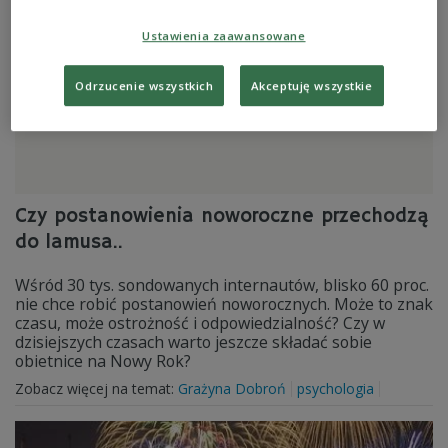
Ustawienia zaawansowane
Odrzucenie wszystkich
Akceptuję wszystkie
Czy postanowienia noworoczne przechodzą
do lamusa..
Wśród 30 tys. sondowanych internautów, blisko 60 proc.
nie chce robić postanowień noworocznych. Może to znak
czasu, może ostrożność i odpowiedzialność? Czy w
dzisiejszych czasach warto jeszcze składać sobie
obietnice na Nowy Rok?
Zobacz więcej na temat:
Grażyna Dobroń
psychologia