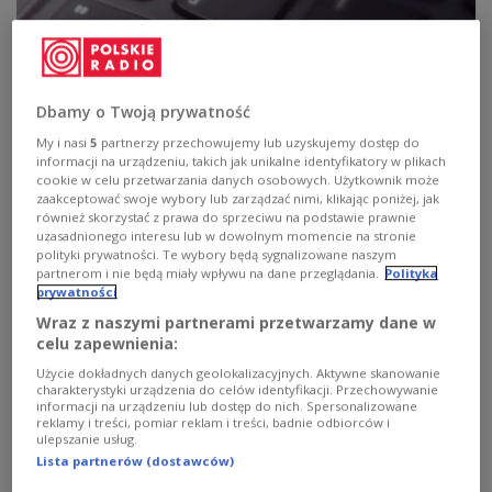
Dbamy o Twoją prywatność
My i nasi
5
partnerzy przechowujemy lub uzyskujemy dostęp do
informacji na urządzeniu, takich jak unikalne identyfikatory w plikach
cookie w celu przetwarzania danych osobowych. Użytkownik może
zaakceptować swoje wybory lub zarządzać nimi, klikając poniżej, jak
również skorzystać z prawa do sprzeciwu na podstawie prawnie
Jesteśmy w Chinach!
uzasadnionego interesu lub w dowolnym momencie na stronie
polityki prywatności. Te wybory będą sygnalizowane naszym
partnerom i nie będą miały wpływu na dane przeglądania.
Polityka
Chińczycy przywitali wczoraj Nowy Rok - Rok Szczura.
prywatności
Na miejscu są Paweł Homa i Robert Kantereit, którzy
opowiedzą m.in. o Wielkim Murze. Ich relacje do 12.00.
Wraz z naszymi partnerami przetwarzamy dane w
Poza tym stałe pozycje w programie oraz plebiscyt
celu zapewnienia:
Srebrne Usta i wywiad-rzeka z profesorem
Użycie dokładnych danych geolokalizacyjnych. Aktywne skanowanie
Władysławem Bartoszewskim.
charakterystyki urządzenia do celów identyfikacji. Przechowywanie
informacji na urządzeniu lub dostęp do nich. Spersonalizowane
Zobacz więcej na temat:
Srebrne Usta
reklamy i treści, pomiar reklam i treści, badnie odbiorców i
Władysław Bartoszewski
Chiny
Elvis Presley
Hey
ulepszanie usług.
Amy Macdonald
Lista partnerów (dostawców)