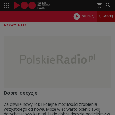
shopping_cart



SŁUCHAJ
WIĘCEJ

NOWY ROK
Dobre decyzje
Za chwilę nowy rok i kolejne możliwości zrobienia
wszystkiego od nowa. Może więc warto ocenić swój
dotychczasowy kapitał. Jakie dobre decyzje podjęliśmy w