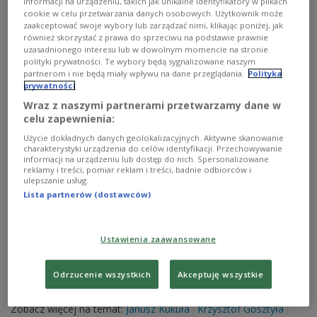
lekcje u być może tych samych arystokratów, którzy dziś
informacji na urządzeniu, takich jak unikalne identyfikatory w plikach
są widmami.
cookie w celu przetwarzania danych osobowych. Użytkownik może
zaakceptować swoje wybory lub zarządzać nimi, klikając poniżej, jak
Zobacz więcej na temat:
TEATR
Paweł Głowacki
również skorzystać z prawa do sprzeciwu na podstawie prawnie
uzasadnionego interesu lub w dowolnym momencie na stronie
polityki prywatności. Te wybory będą sygnalizowane naszym
partnerom i nie będą miały wpływu na dane przeglądania.
Polityka
prywatności
Wraz z naszymi partnerami przetwarzamy dane w
celu zapewnienia:
Użycie dokładnych danych geolokalizacyjnych. Aktywne skanowanie
charakterystyki urządzenia do celów identyfikacji. Przechowywanie
informacji na urządzeniu lub dostęp do nich. Spersonalizowane
reklamy i treści, pomiar reklam i treści, badnie odbiorców i
ulepszanie usług.
Lista partnerów (dostawców)
Krzysztof Gosztyła w monodramie Samuela
Becketta
Ustawienia zaawansowane
W audycji "Wieczór ze słuchowiskiem" zapraszamy
na monodram na podstawie "Ostatniej taśmy Krappa"
Odrzucenie wszystkich
Akceptuję wszystkie
Samuela Becketta.
Zobacz więcej na temat:
Janusz Kukuła
Krzysztof Gosztyła