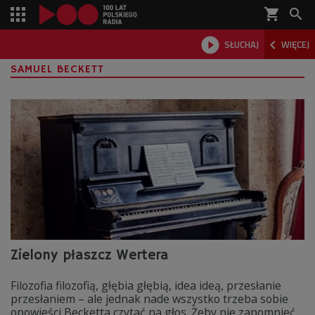
shopping_cart



SŁUCHAJ
WIĘCEJ

SAMUEL BECKETT
Zielony płaszcz Wertera
Filozofia filozofią, głębia głębią, idea ideą, przesłanie
przesłaniem – ale jednak nade wszystko trzeba sobie
opowieści Becketta czytać na głos. Żeby nie zapomnieć,