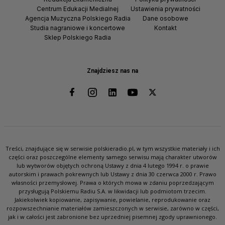
Centrum Edukacji Medialnej
Ustawienia prywatności
Agencja Muzyczna Polskiego Radia
Dane osobowe
Studia nagraniowe i koncertowe
Kontakt
Sklep Polskiego Radia
Znajdziesz nas na
Treści, znajdujące się w serwisie polskieradio.pl, w tym wszystkie materiały i ich
części oraz poszczególne elementy samego serwisu mają charakter utworów
lub wytworów objętych ochroną Ustawy z dnia 4 lutego 1994 r. o prawie
autorskim i prawach pokrewnych lub Ustawy z dnia 30 czerwca 2000 r. Prawo
własności przemysłowej. Prawa o których mowa w zdaniu poprzedzającym
przysługują Polskiemu Radiu S.A. w likwidacji lub podmiotom trzecim.
Jakiekolwiek kopiowanie, zapisywanie, powielanie, reprodukowanie oraz
rozpowszechnianie materiałów zamieszczonych w serwisie, zarówno w części,
jak i w całości jest zabronione bez uprzedniej pisemnej zgody uprawnionego.