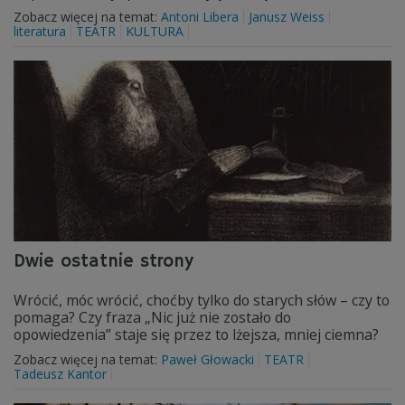
Zobacz więcej na temat:
Antoni Libera
Janusz Weiss
literatura
TEATR
KULTURA
Dwie ostatnie strony
Wrócić, móc wrócić, choćby tylko do starych słów – czy to
pomaga? Czy fraza „Nic już nie zostało do
opowiedzenia” staje się przez to lżejsza, mniej ciemna?
Zobacz więcej na temat:
Paweł Głowacki
TEATR
Tadeusz Kantor