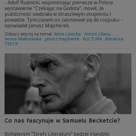
- Adolf Rudnicki, wspominając pierwsze w Polsce
wystawienie "Czekając na Godota", mówił, że
publiczność siedziała w straszliwym skupieniu i
powadze. Tymczasem on zaśmiewał się do rozpuku –
opowiadał Janusz Majcherek.
Zobacz więcej na temat:
Anna Lisiecka
Antoni Libera
Iwona Malinowska
janusz majcherek
KULTURA
literatura
TEATR
Co nas fascynuje w Samuelu Becketcie?
Bohaterem "Strefy Literatury" będzie irlandzki