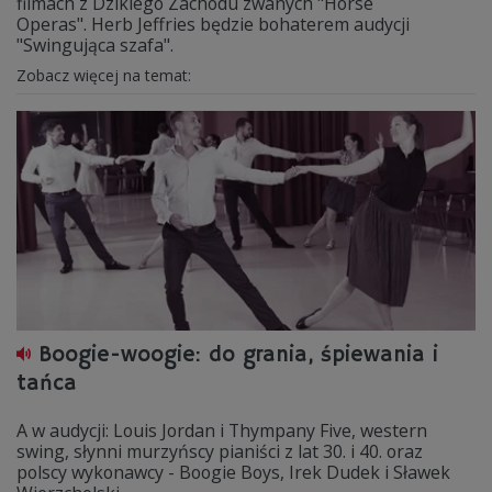
filmach z Dzikiego Zachodu zwanych "Horse
Operas". Herb Jeffries będzie bohaterem audycji
"Swingująca szafa".
Zobacz więcej na temat:
Boogie-woogie: do grania, śpiewania i
tańca
A w audycji: Louis Jordan i Thympany Five, western
swing, słynni murzyńscy pianiści z lat 30. i 40. oraz
polscy wykonawcy - Boogie Boys, Irek Dudek i Sławek