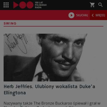
shopping_cart



SŁUCHAJ
WIĘCEJ

SWING
Herb Jeffries. Ulubiony wokalista Duke'a
Ellingtona
Nazywany także The Bronze Buckaroo śpiewał i grał w