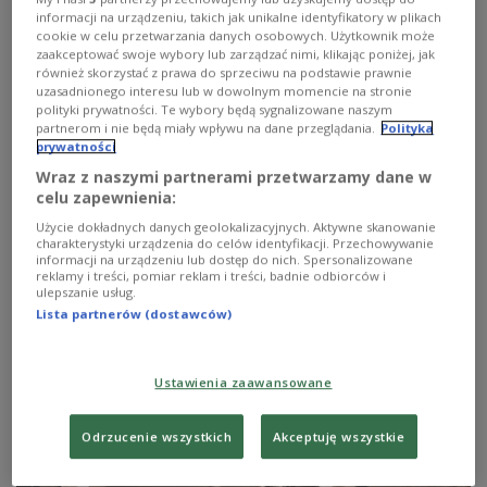
informacji na urządzeniu, takich jak unikalne identyfikatory w plikach
cookie w celu przetwarzania danych osobowych. Użytkownik może
zaakceptować swoje wybory lub zarządzać nimi, klikając poniżej, jak
również skorzystać z prawa do sprzeciwu na podstawie prawnie
uzasadnionego interesu lub w dowolnym momencie na stronie
polityki prywatności. Te wybory będą sygnalizowane naszym
partnerom i nie będą miały wpływu na dane przeglądania.
Polityka
prywatności
Wraz z naszymi partnerami przetwarzamy dane w
celu zapewnienia:
Użycie dokładnych danych geolokalizacyjnych. Aktywne skanowanie
Historia piosenki "Blue Moon"
charakterystyki urządzenia do celów identyfikacji. Przechowywanie
informacji na urządzeniu lub dostęp do nich. Spersonalizowane
reklamy i treści, pomiar reklam i treści, badnie odbiorców i
W audycji "Swingująca szafa" rozmawialiśmy m.in. o
ulepszanie usług.
przeboju Richarda Rodgersa ze słowami Lorenza Harta
Lista partnerów (dostawców)
z 1933 roku.
Zobacz więcej na temat:
Elvis Presley
MUZYKA
Jazz
Korneliusz Pacuda
Ustawienia zaawansowane
Odrzucenie wszystkich
Akceptuję wszystkie