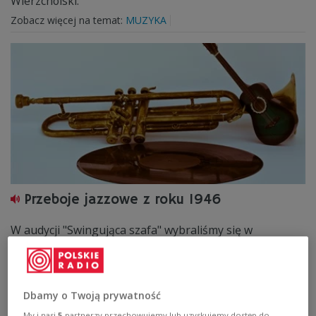
Wierzcholski.
Zobacz więcej na temat:
MUZYKA
Przeboje jazzowe z roku 1946
W audycji "Swingująca szafa" wybraliśmy się w
muzyczną podróż w czasie. Słuchaliśmy m.in. King Cole
Trio, Benny'ego Goodmana, Woody'ego Hermana i
Hoagy Carmichaela.
Zobacz więcej na temat:
Jazz
Korneliusz Pacuda
MUZYKA
Dbamy o Twoją prywatność
My i nasi
5
partnerzy przechowujemy lub uzyskujemy dostęp do