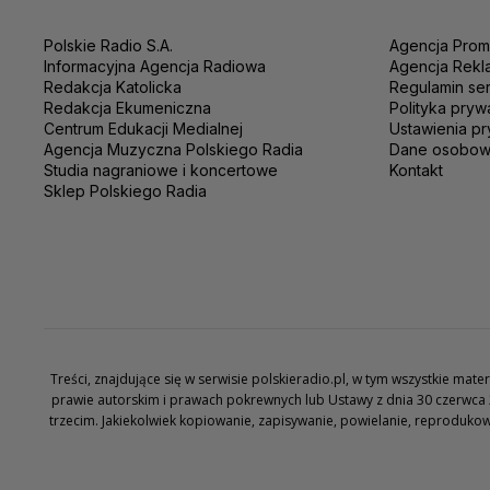
Polskie Radio S.A.
Agencja Prom
Informacyjna Agencja Radiowa
Agencja Rekl
Redakcja Katolicka
Regulamin se
Redakcja Ekumeniczna
Polityka pryw
Centrum Edukacji Medialnej
Ustawienia pr
Agencja Muzyczna Polskiego Radia
Dane osobo
Studia nagraniowe i koncertowe
Kontakt
Sklep Polskiego Radia
Treści, znajdujące się w serwisie polskieradio.pl, w tym wszystkie ma
prawie autorskim i prawach pokrewnych lub Ustawy z dnia 30 czerwca 
trzecim. Jakiekolwiek kopiowanie, zapisywanie, powielanie, reproduko