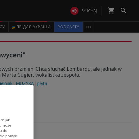
shopping_cart


SŁUCHAJ

ICY
ПР ДЛЯ УКРАЇНИ
PODCASTY
hwyceni"
kowych brzmień. Chcą słuchać Lombardu, ale jednak w
i Marta Cugier, wokalistka zespołu.
elniak
MUZYKA
płyta
ch jak
ik może
wa do
e polityki