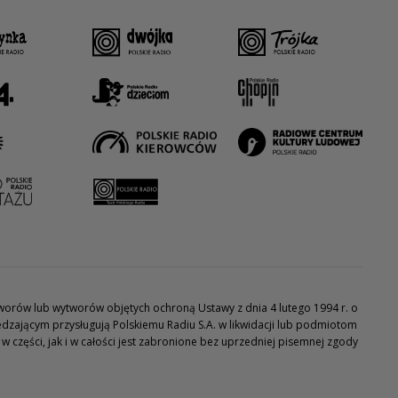
utworów lub wytworów objętych ochroną Ustawy z dnia 4 lutego 1994 r. o
dzającym przysługują Polskiemu Radiu S.A. w likwidacji lub podmiotom
części, jak i w całości jest zabronione bez uprzedniej pisemnej zgody