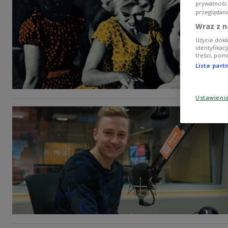
prywatnośc
przeglądani
Wraz z n
Użycie dokł
identyfikac
treści, pom
Lista par
Ustawieni