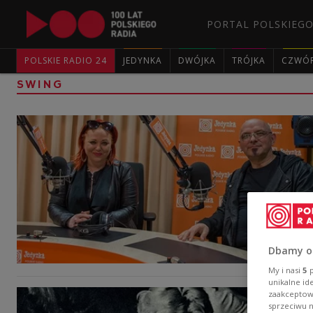
PORTAL POLSKIEGO
POLSKIE RADIO 24
JEDYNKA
DWÓJKA
TRÓJKA
CZWÓ
SWING
Dbamy o
My i nasi
5
p
unikalne id
zaakceptowa
sprzeciwu 