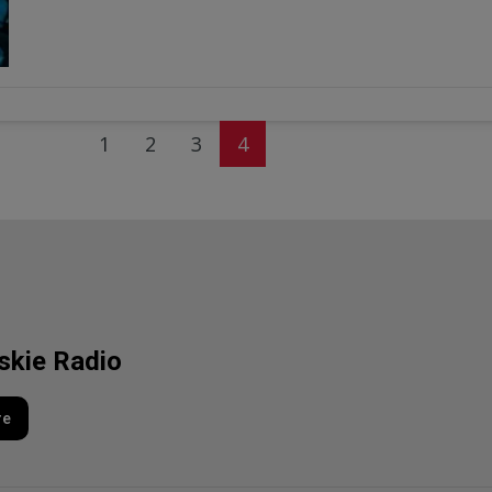
1
2
3
4
lskie Radio
re